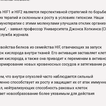
HIF1 и HIF2 является перспективной стратегией по борьбе
 терапий и склонным к росту в условиях гипоксии. Наши
мунотерапии с этими молекулами улучшила отклик органи
ка", - заявил профессор Университета Джонса Хопкинса (
-служба журнала.
войства белков из семейства HIF, отвечающих за запуск
к кислорода внутри тканей. Его активация заставляет кле
ия кислорода, а также она приводит к переменам в активн
 формирование новых кровеносных сосудов и затягивание р
ем, что внутри опухолей часто наблюдается сильный
енно способствует их росту и защищает их от атак иммунн
ул, нейтрализующих способность раковых клеток
лает новообразование более уязвимым для действия