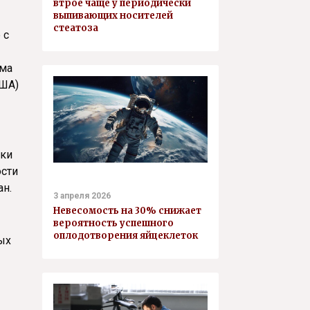
втрое чаще у периодически
выпивающих носителей
стеатоза
 с
зма
США)
тки
ости
ан.
3 апреля 2026
Невесомость на 30% снижает
вероятность успешного
оплодотворения яйцеклеток
ых