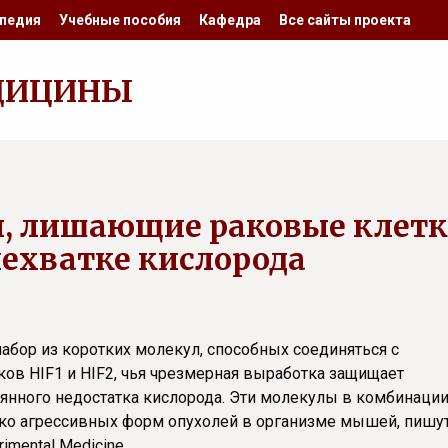
педия
Учебные пособия
Кафедра
Все сайты проекта
ДИЦИНЫ
ы, лишающие раковые клет
нехватке кислорода
бор из коротких молекул, способных соединяться с
ов HIF1 и HIF2, чья чрезмерная выработка защищает
янного недостатка кислорода. Эти молекулы в комбинации
ко агрессивных форм опухолей в организме мышей, пишу
imental Medicine.