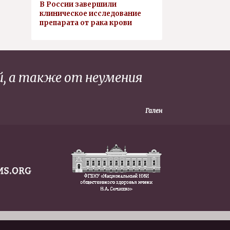
В России завершили
клиническое исследование
препарата от рака крови
, а также от неумения
Гален