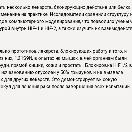
ть несколько лекарств, блокирующих действие или белка 
рименение на практике. Исследователи сравнили структуру 
тодов компьютерного моделирования, что позволило учены
урой внутри HIF-1 и HIF-2, а также изучить их взаимодейст
лько прототипов лекарств, блокирующих работу и того, и
из них, 1.21S9N, в опытах на мышах, в чей организм были
уди, прямой кишки, кожи и простаты. Блокировка HIF1/2 в
 исчезновению опухолей у 50% грызунов и не вызвала
х для других лекарств. Это демонстрирует высокую
екул для лечения рака после завершения всех испытаний,