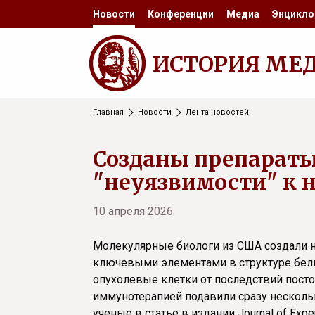
Новости
Конференции
Медиа
Энцикло
ИСТОРИЯ МЕ
Главная
Новости
Лента новостей
Созданы препарат
"неуязвимости" к 
10 апреля 2026
Молекулярные биологи из США создали на
ключевыми элементами в структуре белк
опухолевые клетки от последствий посто
иммунотерапией подавили сразу несколь
ученые в статье в издании Journal of Exper