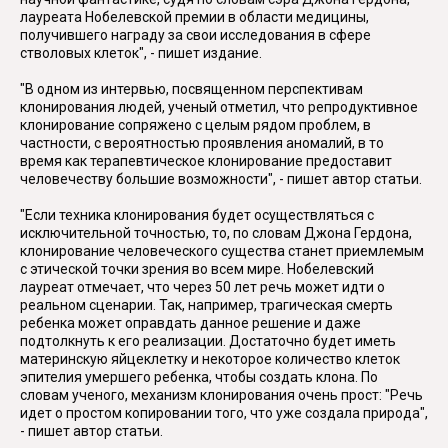
лауреата Нобелевской премии в области медицины,
получившего награду за свои исследования в сфере
стволовых клеток", - пишет издание.
"В одном из интервью, посвященном перспективам
клонирования людей, ученый отметил, что репродуктивное
клонирование сопряжено с целым рядом проблем, в
частности, с вероятностью проявления аномалий, в то
время как терапевтическое клонирование предоставит
человечеству большие возможности", - пишет автор статьи.
"Если техника клонирования будет осуществляться с
исключительной точностью, то, по словам Джона Гердона,
клонирование человеческого существа станет приемлемым
с этической точки зрения во всем мире. Нобелевский
лауреат отмечает, что через 50 лет речь может идти о
реальном сценарии. Так, например, трагическая смерть
ребенка может оправдать данное решение и даже
подтолкнуть к его реализации. Достаточно будет иметь
материнскую яйцеклетку и некоторое количество клеток
эпителия умершего ребенка, чтобы создать клона. По
словам ученого, механизм клонирования очень прост: "Речь
идет о простом копировании того, что уже создала природа",
- пишет автор статьи.