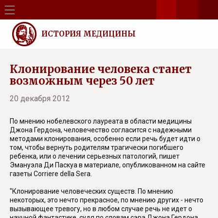
ИСТОРИЯ МЕДИЦИНЫ
Клонирование человека станет
возможным через 50 лет
20 декабря 2012
По мнению нобелевского лауреата в области медицины
Джона Гердона, человечество согласится с надежными
методами клонирования, особенно если речь будет идти о
том, чтобы вернуть родителям трагически погибшего
ребенка, или о лечении серьезных патологий, пишет
Эмануэла Ди Паскуа в материале, опубликованном на сайте
газеты Corriere della Sera.
"Клонирование человеческих существ. По мнению
некоторых, это нечто прекрасное, по мнению других - нечто
вызывающее тревогу, но в любом случае речь не идет о
научной фантастике, судя по словам сэра Джона Гердона,