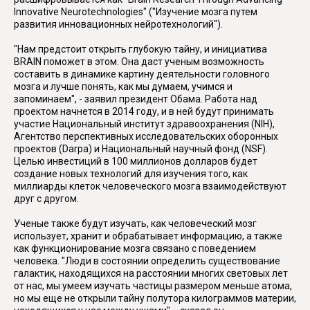
Innovative Neurotechnologiеs" ("Изучение мозга путем
развития инновационных нейротехнологий").
"Нам предстоит открыть глубокую тайну, и инициатива
BRAIN поможет в этом. Она даст ученым возможность
составить в динамике картину деятельности головного
мозга и лучше понять, как мы думаем, учимся и
запоминаем", - заявил президент Обама. Работа над
проектом начнется в 2014 году, и в ней будут принимать
участие Национальный институт здравоохранения (NIH),
Агентство перспективных исследовательских оборонных
проектов (Darpa) и Национальный научный фонд (NSF).
Целью инвестиций в 100 миллионов долларов будет
создание новых технологий для изучения того, как
миллиарды клеток человеческого мозга взаимодействуют
друг с другом.
Ученые также будут изучать, как человеческий мозг
использует, хранит и обрабатывает информацию, а также
как функционирование мозга связано с поведением
человека. "Люди в состоянии определить существование
галактик, находящихся на расстоянии многих световых лет
от нас, мы умеем изучать частицы размером меньше атома,
но мы еще не открыли тайну полутора килограммов материи,