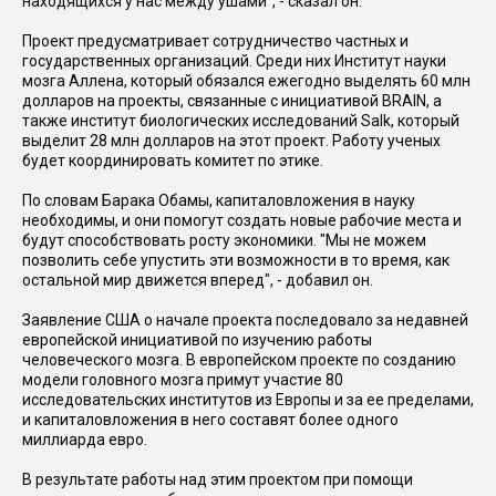
находящихся у нас между ушами", - сказал он.
Проект предусматривает сотрудничество частных и
государственных организаций. Среди них Институт науки
мозга Аллена, который обязался ежегодно выделять 60 млн
долларов на проекты, связанные с инициативой BRAIN, а
также институт биологических исследований Salk, который
выделит 28 млн долларов на этот проект. Работу ученых
будет координировать комитет по этике.
По словам Барака Обамы, капиталовложения в науку
необходимы, и они помогут создать новые рабочие места и
будут способствовать росту экономики. "Мы не можем
позволить себе упустить эти возможности в то время, как
остальной мир движется вперед", - добавил он.
Заявление США о начале проекта последовало за недавней
европейской инициативой по изучению работы
человеческого мозга. В европейском проекте по созданию
модели головного мозга примут участие 80
исследовательских институтов из Европы и за ее пределами,
и капиталовложения в него составят более одного
миллиарда евро.
В результате работы над этим проектом при помощи