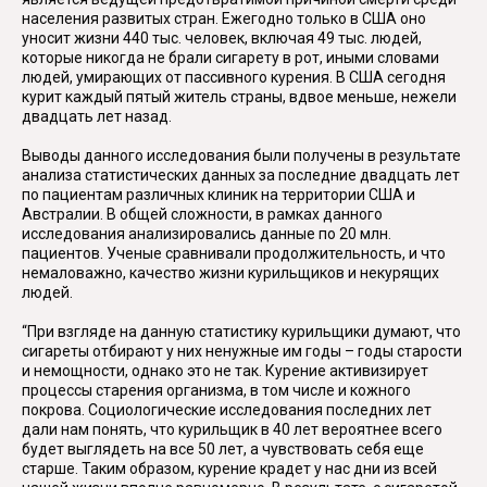
населения развитых стран. Ежегодно только в США оно
уносит жизни 440 тыс. человек, включая 49 тыс. людей,
которые никогда не брали сигарету в рот, иными словами
людей, умирающих от пассивного курения. В США сегодня
курит каждый пятый житель страны, вдвое меньше, нежели
двадцать лет назад.
Выводы данного исследования были получены в результате
анализа статистических данных за последние двадцать лет
по пациентам различных клиник на территории США и
Австралии. В общей сложности, в рамках данного
исследования анализировались данные по 20 млн.
пациентов. Ученые сравнивали продолжительность, и что
немаловажно, качество жизни курильщиков и некурящих
людей.
“При взгляде на данную статистику курильщики думают, что
сигареты отбирают у них ненужные им годы – годы старости
и немощности, однако это не так. Курение активизирует
процессы старения организма, в том числе и кожного
покрова. Социологические исследования последних лет
дали нам понять, что курильщик в 40 лет вероятнее всего
будет выглядеть на все 50 лет, а чувствовать себя еще
старше. Таким образом, курение крадет у нас дни из всей