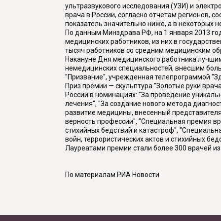
ультразвукового исследования (УЗИ) и электр
врача в России, согласно отчетам регионов, со
показатель значительно ниже, а в некоторых не
По данным Минздрава РФ, на 1 января 2013 го
медицинских работников, из них в государстве
тысяч работников со средним медицинским об
Накануне Дня медицинского работника лучшим
немедицинских специальностей, внесшим боль
"Призвание", учрежденная телепрограммой "З
Приз премии — скульптура "Золотые руки врач
России в номинациях: "За проведение уникаль
лечения", "За создание нового метода диагност
развитие медицины, внесенный представителя
верность профессии", "Специальная премия в
стихийных бедствий и катастроф", "Специал
войн, террористических актов и стихийных бед
Лауреатами премии стали более 300 врачей из
По материалам РИА Новости