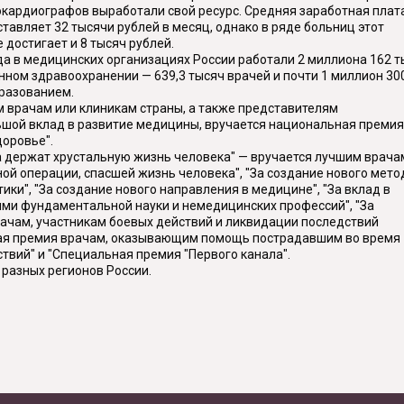
окардиографов выработали свой ресурс. Средняя заработная плат
ставляет 32 тысячи рублей в месяц, однако в ряде больниц этот
 достигает и 8 тысяч рублей.
да в медицинских организациях России работали 2 миллиона 162 т
нном здравоохранении — 639,3 тысяч врачей и почти 1 миллион 30
разованием.
 врачам или клиникам страны, а также представителям
шой вклад в развитие медицины, вручается национальная премия
доровье".
а держат хрустальную жизнь человека" — вручается лучшим врача
ной операции, спасшей жизнь человека", "За создание нового мето
ики", "За создание нового направления в медицине", "За вклад в
ми фундаментальной науки и немедицинских профессий", "За
рачам, участникам боевых действий и ликвидации последствий
ьная премия врачам, оказывающим помощь пострадавшим во время
ствий" и "Специальная премия "Первого канала".
 разных регионов России.