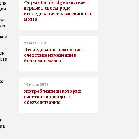
Фирма Cambridge запускает
для
первые в своем роде
ции
исследования травм спинного
мозга
год
шли
ской
21 мая 2013
Исследование: ожирение –
ций
следствие изменений в
орта
биохимии мозга
.
со
19 июня 2013
Употребление некоторых
напитков приводит к
обезвоживанию
а
а в