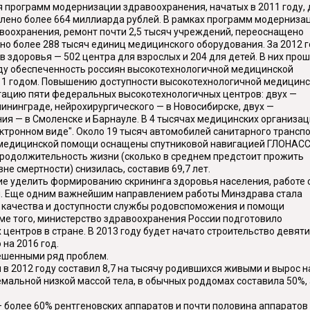
 программ модернизации здравоохранения, начатых в 2011 году, 
лено более 664 миллиарда рублей. В рамках программ модерниза
воохранения, ремонт почти 2,5 тысяч учреждений, переоснащено
ено более 288 тысяч единиц медицинского оборудования. За 2012 
 здоровья — 502 центра для взрослых и 204 для детей. В них про
оду обеспеченность россиян высокотехнологичной медицинской
11 годом. Повышению доступности высокотехнологичной медицин
тацию пяти федеральных высокотехнологичных центров: двух —
лининграде, нейрохирургического — в Новосибирске, двух —
ия — в Смоленске и Барнауле. В 4 тысячах медицинских организа
ектронном виде". Около 19 тысяч автомобилей санитарного трансп
ой медицинской помощи оснащены спутниковой навигацией ГЛОНАСС
 продолжительность жизни (сколько в среднем предстоит прожить
е смертности) снизилась, составив 69,7 лет.
ие уделить формированию скрининга здоровья населения, работе 
. Еще одним важнейшим направлением работы Минздрава стала
 качества и доступности службы родовспоможения и помощи
ме того, министерство здравоохранения России подготовило
центров в стране. В 2013 году будет начато строительство девяти
на 2016 год.
решенными ряд проблем.
 в 2012 году составил 8,7 на тысячу родившихся живыми и вырос н
мальной низкой массой тела, в обычных роддомах составила 50%, 
— более 60% рентгеновских аппаратов и почти половина аппаратов