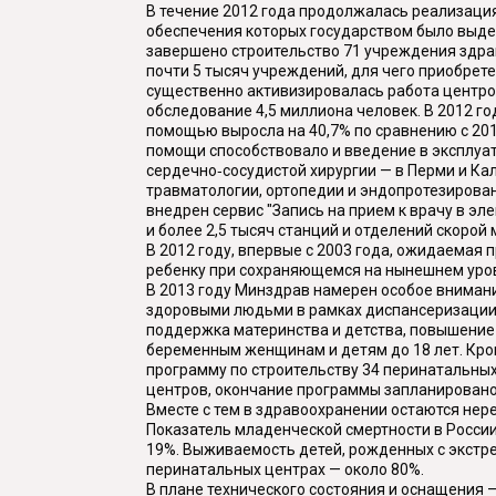
В течение 2012 года продолжалась реализация
обеспечения которых государством было выде
завершено строительство 71 учреждения здра
почти 5 тысяч учреждений, для чего приобрет
существенно активизировалась работа центров
обследование 4,5 миллиона человек. В 2012 г
помощью выросла на 40,7% по сравнению с 20
помощи способствовало и введение в эксплуа
сердечно‑сосудистой хирургии — в Перми и Ка
травматологии, ортопедии и эндопротезирован
внедрен сервис "Запись на прием к врачу в эл
и более 2,5 тысяч станций и отделений скор
В 2012 году, впервые с 2003 года, ожидаемая
ребенку при сохраняющемся на нынешнем уровн
В 2013 году Минздрав намерен особое вниман
здоровыми людьми в рамках диспансеризации
поддержка материнства и детства, повышение
беременным женщинам и детям до 18 лет. Кро
программу по строительству 34 перинатальных 
центров, окончание программы запланировано 
Вместе с тем в здравоохранении остаются не
Показатель младенческой смертности в России
19%. Выживаемость детей, рожденных с экстре
перинатальных центрах — около 80%.
В плане технического состояния и оснащения 