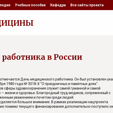
педия
Учебные пособия
Кафедра
Все сайты проекта
ДИЦИНЫ
 работника в России
 отмечается День медицинского работника. Он был установлен ук
бря 1980 года № 3018‑Х "О праздничных и памятных днях".
ов сферы здравоохранения служит самой гуманной и самой
м — жизни и здоровье. Благородный труд медиков, сопряженный с
уженным уважением и почетом среди людей.
уделяется большое внимание. В рамках реализации нацпроекта
ение помимо текущего финансирования дополнительно поступило о