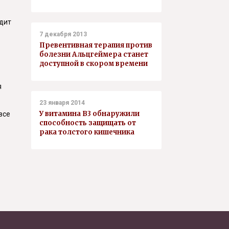
дит
7 декабря 2013
Превентивная терапия против
болезни Альцгеймера станет
доступной в скором времени
я
23 января 2014
У витамина В3 обнаружили
все
способность защищать от
рака толстого кишечника