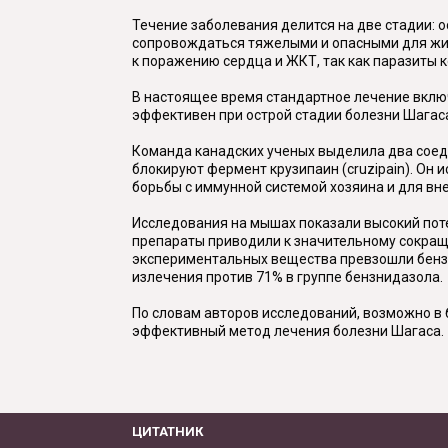
Течение заболевания делится на две стадии: о
сопровождаться тяжелыми и опасными для жи
к поражению сердца и ЖКТ, так как паразиты 
В настоящее время стандартное лечение включ
эффективен при острой стадии болезни Шагаса
Команда канадских ученых выделила два соеди
блокируют фермент крузипаин (cruzipain). Он
борьбы с иммунной системой хозяина и для вн
Исследования на мышах показали высокий поте
препараты приводили к значительному сокращ
экспериментальных вещества превзошли бензн
излечения против 71% в группе бензнидазола.
По словам авторов исследований, возможно в 
эффективный метод лечения болезни Шагаса.
ЦИТАТНИК