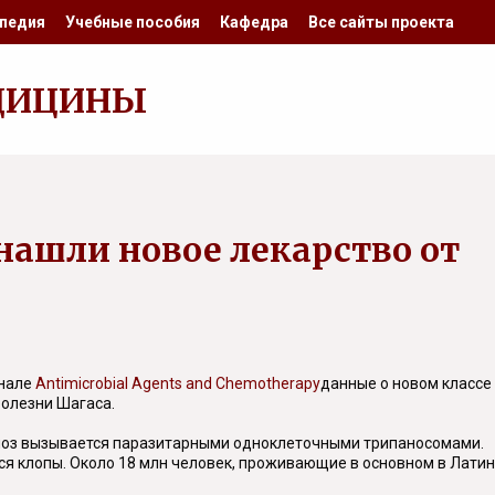
педия
Учебные пособия
Кафедра
Все сайты проекта
ДИЦИНЫ
нашли новое лекарство от
рнале
Antimicrobial Agents and Chemotherapy
данные о новом классе
болезни Шагаса.
моз вызывается паразитарными одноклеточными трипаносомами.
я клопы. Около 18 млн человек, проживающие в основном в Лати