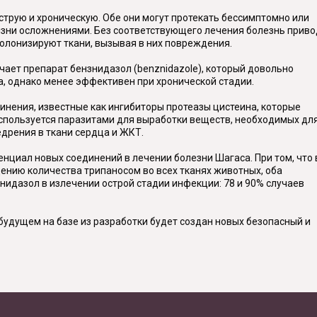
струю и хроническую. Обе они могут протекать бессимптомно или
зни осложнениями. Без соответствующего лечения болезнь приво
колонизируют ткани, вызывая в них повреждения.
ает препарат бензнидазол (benznidazole), который довольно
, однако менее эффективен при хронической стадии.
нения, известные как ингибиторы протеазы цистеина, которые
 используется паразитами для выработки веществ, необходимых дл
едрения в ткани сердца и ЖКТ.
нциал новых соединений в лечении болезни Шагаса. При том, что 
ению количества трипаносом во всех тканях животных, оба
идазол в излечении острой стадии инфекции: 78 и 90% случаев
будущем на базе из разработки будет создан новых безопасный и