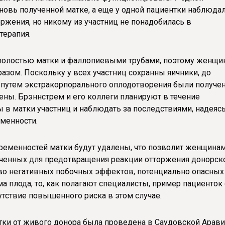
вь полученной матке, а еще у одной пациентки наблюда
ржения, но никому из участниц не понадобилась в
терапия.
 полостью матки и фаллопиевыми трубами, поэтому женщ
азом. Поскольку у всех участниц сохранны яичники, до
и путем экстракорпорального оплодотворения были получе
ны. Брэннстрем и его коллеги планируют в течение
в матки участниц и наблюдать за последствиями, надеясь
еменности.
еременностей матки будут удалены, что позволит женщина
аченных для предотвращения реакции отторжения донорск
во негативных побочных эффектов, потенциально опасных
ма плода, то, как полагают специалисты, пример пациенток 
утствие повышенного риска в этом случае.
тки от живого донора была проведена в Саудовской Арави