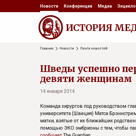
Новости
Конференции
Медиа
Энцикло
ИСТОРИЯ МЕ
Главная
Новости
Лента новостей
Шведы успешно пе
девяти женщинам
14 января 2014
Команда хирургов под руководством гла
университета (Швеция) Матса Брэннстре
матки, взятые от их ближайших родствен
помощью ЭКО эмбрионы с тем, чтобы пац
сообщает
The Guardian.