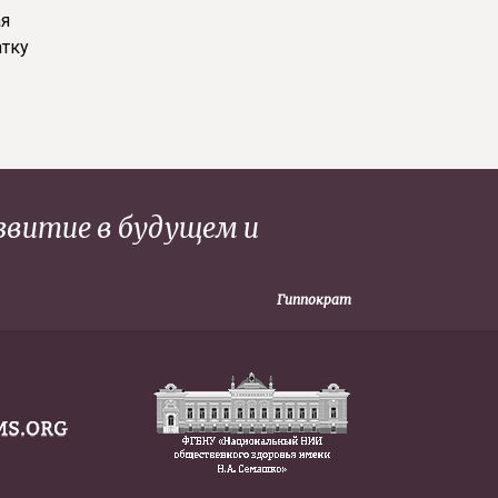
ая
атку
звитие в будущем и
Гиппократ