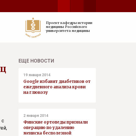
Проект кафедры истории
медицины Российского
университета медицины
ЕЩЕ НОВОСТИ
иц
19 января 2014
Google избавит диабетиков от
ежедневного анализа крови
на глюкозу
2 января 2014
 с
Финские ортопеды признали
ей,
операцию по удалению
мениска бесполезной