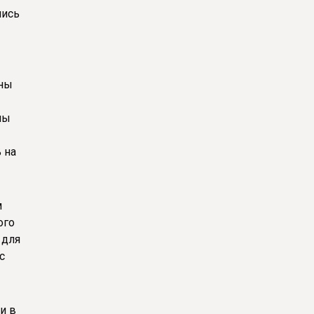
лись
ины
ны
 на
м
ого
 для
с
и в