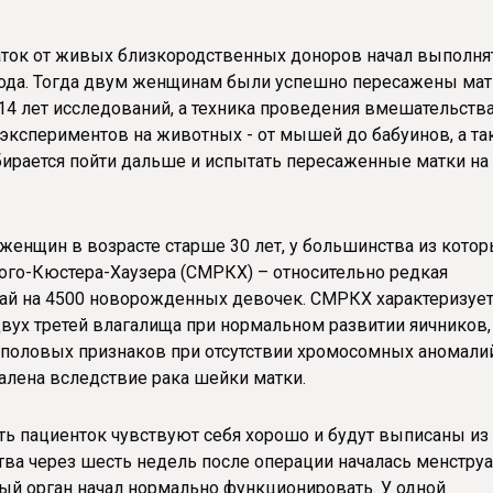
аток от живых близкородственных доноров начал выполня
года. Тогда двум женщинам были успешно пересажены ма
14 лет исследований, а техника проведения вмешательств
экспериментов на животных - от мышей до бабуинов, а т
обирается пойти дальше и испытать пересаженные матки на
женщин в возрасте старше 30 лет, у большинства из кото
го-Кюстера-Хаузера (СМРКХ) – относительно редкая
учай на 4500 новорожденных девочек. СМРКХ характеризует
 двух третей влагалища при нормальном развитии яичников,
половых признаков при отсутствии хромосомных аномалий
алена вследствие рака шейки матки.
ть пациенток чувствуют себя хорошо и будут выписаны из
ва через шесть недель после операции началась менструа
ный орган начал нормально функционировать. У одной