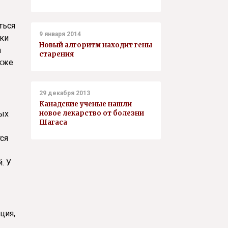
ться
9 января 2014
тки
Новый алгоритм находит гены
а
старения
акже
29 декабря 2013
Канадские ученые нашли
рых
новое лекарство от болезни
Шагаса
ся
. У
ция,