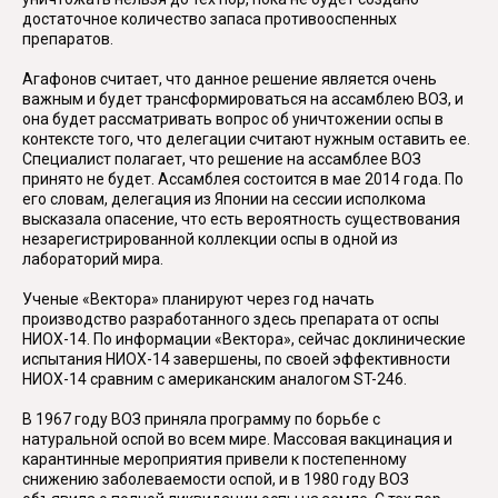
достаточное количество запаса противооспенных
препаратов.
Агафонов считает, что данное решение является очень
важным и будет трансформироваться на ассамблею ВОЗ, и
она будет рассматривать вопрос об уничтожении оспы в
контексте того, что делегации считают нужным оставить ее.
Специалист полагает, что решение на ассамблее ВОЗ
принято не будет. Ассамблея состоится в мае 2014 года. По
его словам, делегация из Японии на сессии исполкома
высказала опасение, что есть вероятность существования
незарегистрированной коллекции оспы в одной из
лабораторий мира.
Ученые «Вектора» планируют через год начать
производство разработанного здесь препарата от оспы
НИОХ-14. По информации «Вектора», сейчас доклинические
испытания НИОХ-14 завершены, по своей эффективности
НИОХ-14 сравним с американским аналогом ST-246.
В 1967 году ВОЗ приняла программу по борьбе с
натуральной оспой во всем мире. Массовая вакцинация и
карантинные мероприятия привели к постепенному
снижению заболеваемости оспой, и в 1980 году ВОЗ