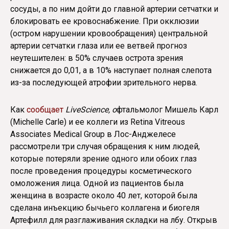
сосуды, а по ним дойти до главной артерии сетчатки и
блокировать ее кровоснабжение. При окклюзии
(остром нарушении кровообращения) центральной
артерии сетчатки глаза или ее ветвей прогноз
неутешителен: в 50% случаев острота зрения
снижается до 0,01, а в 10% наступает полная слепота
из-за последующей атрофии зрительного нерва.
Как
сообщает
LiveScience, о
фтальмолог Мишель Карл
(Michelle Carle) и ее коллеги из Retina Vitreous
Associates Medical Group в Лос-Анджелесе
рассмотрели три случая обращения к ним людей,
которые потеряли зрение одного или обоих глаз
после проведения процедуры косметического
омоложения лица. Одной из пациентов была
женщина в возрасте около 40 лет, которой была
сделана инъекцию бычьего коллагена и биогеля
Артефилл для разглаживания складки на лбу. Открыв