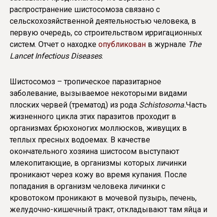
распространение шистосомоза связано с
сельскохозяйственной деятельностью человека, в
первую очередь, со строительством ирригационных
систем. Отчет о находке
опубликован
в журнале
The
Lancet
Infectious
Diseases
.
Шистосомоз – тропическое паразитарное
заболевание, вызываемое некоторыми видами
плоских червей (трематод) из рода
Schistosoma.
Часть
жизненного цикла этих паразитов проходит в
организмах брюхоногих моллюсков, живущих в
теплых пресных водоемах. В качестве
окончательного хозяина шистосом выступают
млекопитающие, в организмы которых личинки
проникают через кожу во время купания. После
попадания в организм человека личинки с
кровотоком проникают в мочевой пузырь, печень,
желудочно-кишечный тракт, откладывают там яйца и