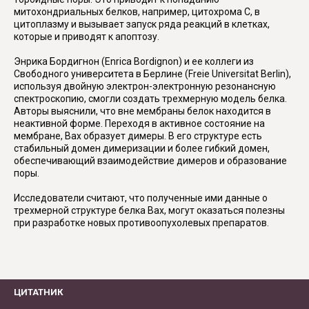
митохондриальных белков, например, цитохрома С, в
цитоплазму и вызывает запуск ряда реакций в клетках,
которые и приводят к апоптозу.
Энрика Бордигнон (Enrica Bordignon) и ее коллеги из
Свободного университета в Берлине (Freie Universitаt Berlin),
используя двойную электрон-электронную резонансную
спектроскопию, смогли создать трехмерную модель белка.
Авторы выяснили, что вне мембраны белок находится в
неактивной форме. Переходя в активное состояние на
мембране, Bax образует димеры. В его структуре есть
стабильный домен димеризации и более гибкий домен,
обеспечивающий взаимодействие димеров и образование
поры.
Исследователи считают, что полученные ими данные о
трехмерной структуре белка Bax, могут оказаться полезны
при разработке новых противоопухолевых препаратов.
ЦИТАТНИК