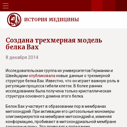
ИСТОРИЯ МЕДИЦИНЫ
Создана трехмерная модель
белка Bax
8 декабря 2014
Исследовательская группа из университетов Германии и
Швейцарии
опубликовала
новые данные о трехмерной
структуре белка Bax. Известно, что он играет важную роль в
регуляции процесса гибели клеток. В более ранних
исследованиях была получена только кристаллическая
структура основного домена этого белка.
Белок Bax участвует в образовании пор в мембранах
митохондрий. При активации его цитозольные мономеры
олигомеризуются на мембране митохондрий и, изменяя
конформацию, пробивают в митохондриальной мембране
тороидные поры. Это приводит к попаданию