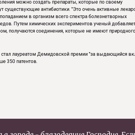
коления можно создать препараты, которые по своему
т существующие антибиотики. "Это очень активные лекар
 попаданием в организм всего спектра болезнетворных
федов. Путем химических экспериментов ученый добавляе
зом, получаются соединения, которые не имеют природног
у стал лауреатом Демидовской премии "за выдающийся вк
ше 350 патентов.
 в городе - благодеяние Господне. Есл