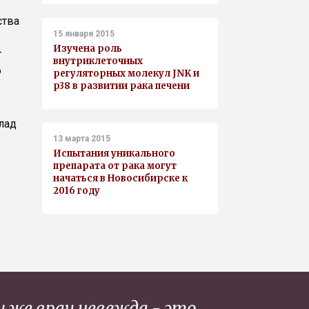
ства
15 января 2015
Изучена роль
т
внутриклеточных
о
регуляторных молекул JNK и
p38 в развитии рака печени
лад
13 марта 2015
Испытания уникального
препарата от рака могут
начаться в Новосибирске к
2016 году
и же врач невежда - это