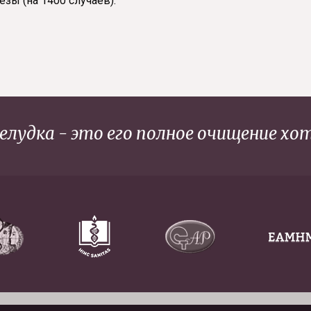
зы (на 1400 случаев).
елудка - это его полное очищение хотя