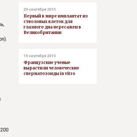
29 сентября 2015
Первый в мире имплантат из
стволовых клеток для
ь,
глазного дна пересажен в
Великобритании
n).
19 сентября 2015
Французские ученые
вырастили человеческие
сперматозоиды in vitro
у
й
2200