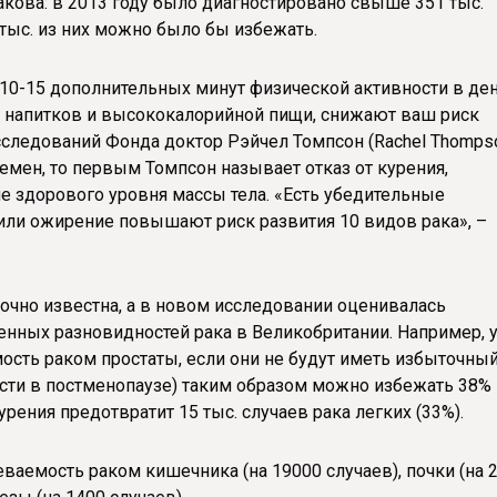
акова: в 2013 году было диагностировано свыше 351 тыс.
 тыс. из них можно было бы избежать.
10-15 дополнительных минут физической активности в ден
 напитков и высококалорийной пищи, снижают ваш риск
исследований Фонда доктор Рэйчел Томпсон (Rachel Thompso
емен, то первым Томпсон называет отказ от курения,
 здорового уровня массы тела. «Есть убедительные
 или ожирение повышают риск развития 10 видов рака», –
точно известна, а в новом исследовании оценивалась
нных разновидностей рака в Великобритании. Например, 
ость раком простаты, если они не будут иметь избыточны
ости в постменопаузе) таким образом можно избежать 38%
рения предотвратит 15 тыс. случаев рака легких (33%).
ваемость раком кишечника (на 19000 случаев), почки (на 