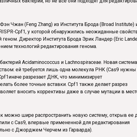
азличных бактерий, но не все они подходят для редактиров
, Фэн Чжан (Feng Zhang) из Института Брода (Broad Institute) 
RISPR-Cpf1, у которой обнаружились неожиданные свойств
геном. Директор Института Брода Эрик Ландер (Eric Lande
нием технологий редактирования генома.
актерий Acidaminococcus и Lachnospiraceae. Новая система
йством: ей требуется лишь одна молекула РНК (Cas9 нужны
 Cpf1иначе разрезает ДНК, что минимизирует
лать более точные вставки. Cpf1 также делает разрез
озволяет вносить коррективы даже в случае мутации в мест
ак можно шире распространить новую систему, открыв ее 
упили с Cas9, впервые примененной для редактирования
ьно с Джорджем Черчем из Гарварда).