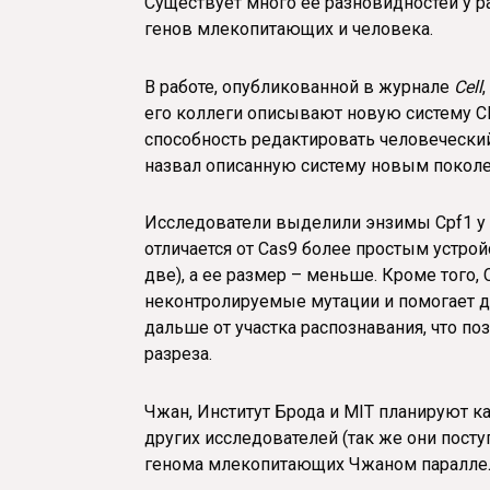
Существует много ее разновидностей у р
генов млекопитающих и человека.
В работе, опубликованной в журнале
Cell
его коллеги описывают новую систему C
способность редактировать человеческий 
назвал описанную систему новым поколе
Исследователи выделили энзимы Cpf1 у б
отличается от Cas9 более простым устро
две), а ее размер – меньше. Кроме того,
неконтролируемые мутации и помогает де
дальше от участка распознавания, что п
разреза.
Чжан, Институт Брода и MIT планируют к
других исследователей (так же они пост
генома млекопитающих Чжаном параллел