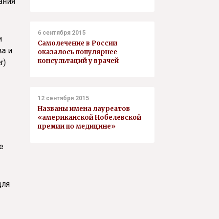
ания
6 сентября 2015
и
Самолечение в России
а и
оказалось популярнее
консультаций у врачей
r)
12 сентября 2015
Названы имена лауреатов
«американской Нобелевской
премии по медицине»
е
для