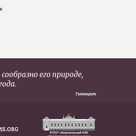
е
сообразно его природе,
года.
Гиппократ