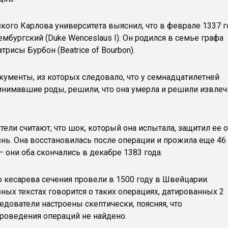
шского Карлова университета выяснил, что в феврале 1337 г
ембургский (Duke Wenceslaus I). Он родился в семье графа
исы Бурбон (Beatrice of Bourbon).
ументы, из которых следовало, что у семнадцатилетней
инимавшие роды, решили, что она умерла и решили извлеч
тели считают, что шок, который она испытала, защитил ее о
знь. Она восстановилась после операции и прожила еще 46 
– они оба скончались в декабре 1383 года.
 кесарева сечения провели в 1500 году в Швейцарии.
зных текстах говорится о таких операциях, датированных 2
едователи настроены скептически, поясняя, что
роведения операций не найдено.