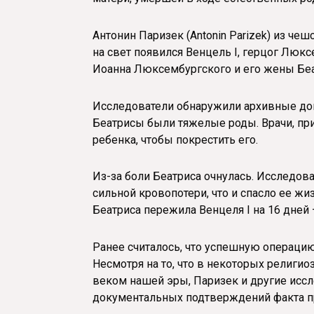
Антонин Паризек (Antonin Parizek) из че
на свет появился Венцель I, герцог Люкс
Иоанна Люксембургского и его жены Беатр
Исследователи обнаружили архивные док
Беатрисы были тяжелые роды. Врачи, пр
ребенка, чтобы покрестить его.
Из-за боли Беатриса очнулась. Исследова
сильной кровопотери, что и спасло ее жи
Беатриса пережила Венцеля I на 16 дней 
Ранее считалось, что успешную операцию
Несмотря на то, что в некоторых религио
веком нашей эры, Паризек и другие иссл
документальных подтверждений факта п