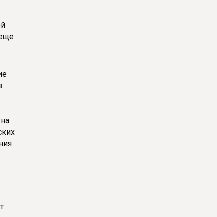
ей
 еще
ие
в
 на
ских
ния
т