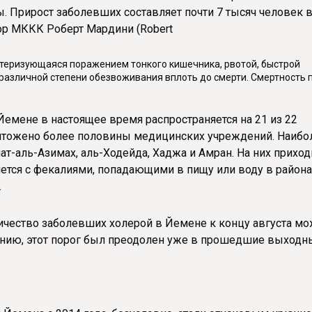
. Прирост заболевших составляет почти 7 тысяч человек 
ор МККК Роберт Мардини (Robert
ктеризующаяся поражением тонкого кишечника, рвотой, быстрой
различной степени обезвоживания вплоть до смерти. Смертность 
Йемене в настоящее время распространяется на 21 из 22
ничтожено более половины медицинских учреждений. Наибо
-аль-Азимах, аль-Ходейда, Хаджа и Амран. На них приход
ется с фекалиями, попадающими в пищу или воду в района
.
ичество заболевших холерой в Йемене к концу августа м
лению, этот порог был преодолен уже в прошедшие выходн