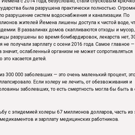
 Йемена с 2014 года, безусловно, стали спусковым крючк
осударства была разрушена практически полностью. Огром
ло разрушение систем водоснабжения и канализации. По
ллионов жителей Йемена лишены доступа к чистой воде, ч
демии. В развалинах домов скапливаются отходы и мусор,
ницы разрушены во время бомбардировок, лекарств нет, 3
 не получали зарплату с осени 2016 года. Самое главное —
 значит, ослабленный организм не может сопротивляться
 это касается детей.
из 300 000 заболевших — это очень маленький процент, эт
ллапсировало. Если холеру не лечить, от обезвоживания и
половины заболевших, то есть смертность могла бы быть в 
бу с эпидемией холеры 67 миллионов долларов, часть из 
 медикаментов и зарплату медицинских работников.