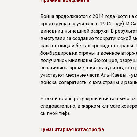
Причины конфликта
Война продолжается с 2014 года (хотя н
предыдущая случилась в 1994 году). И Са
виновниц нынешней разрухи. В результат
выступали за создание теократической 
пала столица и бежал президент страны.
бомбардировки страны и военное вторже
получились миллионы беженцев, разруше
справились: кроме шиитов-хуситов, котор
участвуют местные части Аль-Каеды, «у
войска, сепаратисты с юга страны и ра
В такой войне регулярный вывоз мусора 
следовательно, в жарком климате холера
сыпной тиф).
Гуманитарная катастрофа