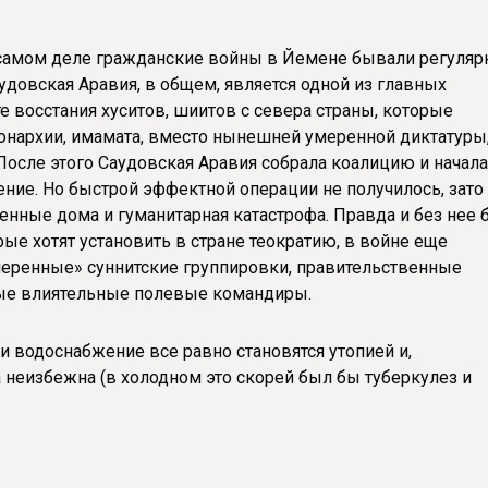
а самом деле гражданские войны в Йемене бывали регуляр
удовская Аравия, в общем, является одной из главных
е восстания хуситов, шиитов с севера страны, которые
монархии, имамата, вместо нынешней умеренной диктатуры
 После этого Саудовская Аравия собрала коалицию и начала
ние. Но быстрой эффектной операции не получилось, зато
нные дома и гуманитарная катастрофа. Правда и без нее 
ые хотят установить в стране теократию, в войне еще
меренные» суннитские группировки, правительственные
зные влиятельные полевые командиры.
и водоснабжение все равно становятся утопией и,
 неизбежна (в холодном это скорей был бы туберкулез и