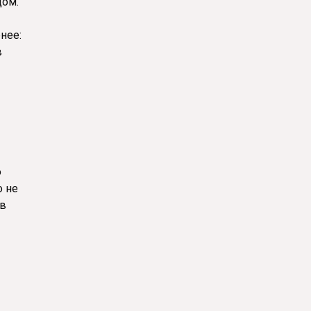
дом.
нее:
в
о
о не
 в