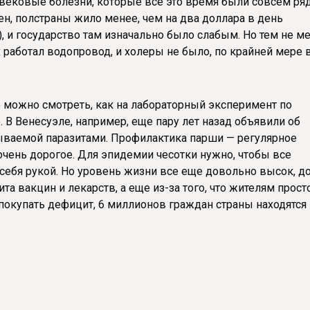
евековые болезни, которые все это время были совсем ря
ен, полстраны жило менее, чем на два доллара в день
, и государство там изначально было слабым. Но тем не ме
 работал водопровод, и холеры не было, по крайней мере 
ую можно смотреть, как на лабораторный эксперимент по
 В Венесуэле, например, еще пару лет назад объявили об
ываемой паразитами. Профилактика парши — регулярное
очень дорогое. Для эпидемии чесотки нужно, чтобы все
себя рукой. Но уровень жизни все еще довольно высок, д
а вакцин и лекарств, а еще из-за того, что жителям прост
 покупать дефицит, 6 миллионов граждан страны находятся