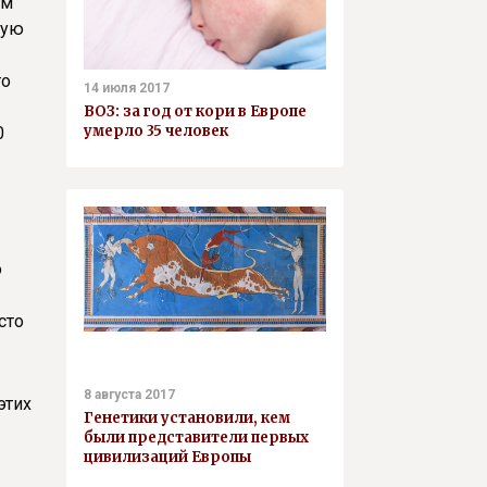
ом
ную
то
14 июля 2017
ВОЗ: за год от кори в Европе
умерло 35 человек
0
о
сто
8 августа 2017
этих
Генетики установили, кем
были представители первых
цивилизаций Европы