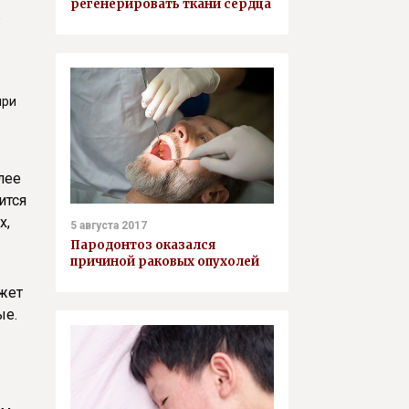
регенерировать ткани сердца
в
при
лее
ится
х,
5 августа 2017
Пародонтоз оказался
причиной раковых опухолей
ожет
ые.