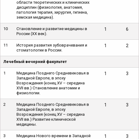
области теоретических и клинических
дисциплин (физиология, анатомия,
патология терапия, хирургия, гигиена,
земская медицина).
10
Становление и развитие медицины в
1
6
России (XX век).
11
История развития зубоврачевания и
1
2
стоматологии в России.
Лечебный вечерний факультет
1
Медицина Позднего Средневековья в
1
3
Западной Европе, в эпоху
Возрождения (конец XV – середина
XVII вв.) Становление анатомии и
физиологии.
2
Медицина Позднего Средневековья в
1
3
Западной Европе, в эпоху
Возрождения (конец XV – середина
XVII вв.) Развитие клинической
медицины.
3
Медицина Нового времени в Западной
1
3