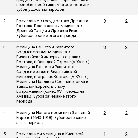
первобытнообщинном строе. Болезни
зубов у древних народов.
2
Врачевание в государствах Древнего
3
2
Востока. Врачевание и медицина в
Древней Греции и Древнем Риме.
Зубоврачевание этого периода.
3
Медицина Раннего и Развитого
3
2
Средневековья. Медицина в
Византийской империи ,в странах
Востока, в Западной Европе (V-XV вв.).
Медицина Раннего и Развитого
Средневековья в Византийской
империи, в странах Востока (V-XV вв.).
Медицина Позднего Средневековья в
Западной Европе, в эпоху
Возрождения (конец XV – середина
XVII вв.). Зубоврачевание этого
периода.
4
Медицина Нового времени в Западной
2
2
Европе (1640-1918). Зубоврачевание
этого периода.
5
Врачевание и медицина в Киевской
1
2