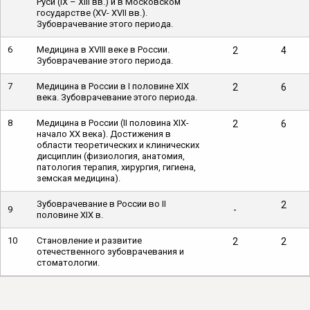
Руси (IX – XIII вв.) и в Московском
государстве (XV- XVII вв.).
Зубоврачевание этого периода.
6
Медицина в XVIII веке в России.
2
4
Зубоврачевание этого периода.
7
Медицина в России в I половине XIX
2
6
века. Зубоврачевание этого периода.
8
Медицина в России (II половина XIX-
2
6
начало XX века). Достижения в
области теоретических и клинических
дисциплин (физиология, анатомия,
патология терапия, хирургия, гигиена,
земская медицина).
Зубоврачевание в России во II
2
9
-
половине XIX в.
10
Становление и развитие
2
2
отечественного зубоврачевания и
стоматологии.