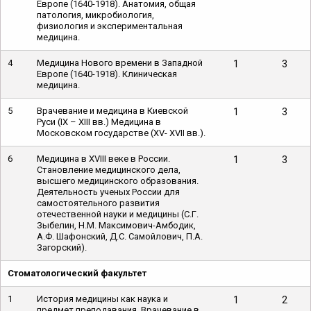
Европе (1640-1918). Анатомия, общая
патология, микробиология,
физиология и экспериментальная
медицина.
4
Медицина Нового времени в Западной
1
3
Европе (1640-1918). Клиническая
медицина.
5
Врачевание и медицина в Киевской
1
3
Руси (IX – XIII вв.) Медицина в
Московском государстве (XV- XVII вв.).
6
Медицина в XVIII веке в России.
1
3
Становление медицинского дела,
высшего медицинского образования.
Деятельность ученых России для
самостоятельного развития
отечественной науки и медицины (С.Г.
Зыбелин, Н.М. Максимович-Амбодик,
А.Ф. Шафонский, Д.С. Самойлович, П.А.
Загорский).
Стоматологический факультет
1
История медицины как наука и
1
2
предмет преподавания. Врачевание в