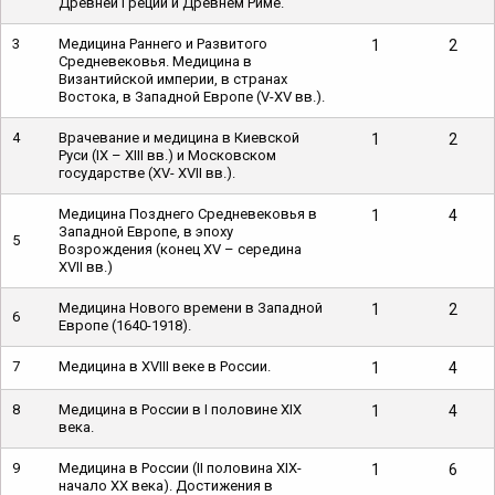
Древней Греции и Древнем Риме.
3
Медицина Раннего и Развитого
1
2
Средневековья. Медицина в
Византийской империи, в странах
Востока, в Западной Европе (V-XV вв.).
4
Врачевание и медицина в Киевской
1
2
Руси (IX – XIII вв.) и Московском
государстве (XV- XVII вв.).
Медицина Позднего Средневековья в
1
4
Западной Европе, в эпоху
5
Возрождения (конец XV – середина
XVII вв.)
Медицина Нового времени в Западной
1
2
6
Европе (1640-1918).
7
Медицина в XVIII веке в России.
1
4
8
Медицина в России в I половине XIX
1
4
века.
9
Медицина в России (II половина XIX-
1
6
начало XX века). Достижения в