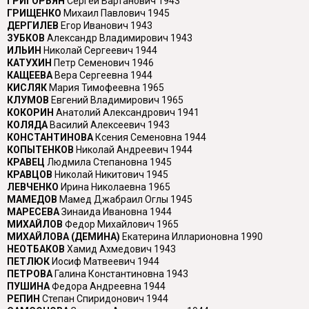
ГРИГОРЬЯН
Сергей Вартанович 1943
ГРИЩЕНКО
Михаил Павлович 1945
ДЕРГИЛЕВ
Егор Иванович 1943
ЗУБКОВ
Александр Владимирович 1943
ИЛЬИН
Николай Сергеевич 1944
КАТУХИН
Петр Семенович 1946
КАЩЕЕВА
Вера Сергеевна 1944
КИСЛЯК
Мария Тимофеевна 1965
КЛУМОВ
Евгений Владимирович 1965
КОКОРИН
Анатолий Александрович 1941
КОЛЯДА
Василий Алексеевич 1943
КОНСТАНТИНОВА
Ксения Семеновна 1944
КОПЫТЕНКОВ
Николай Андреевич 1944
КРАВЕЦ
Людмила Степановна 1945
КРАВЦОВ
Николай Никитович 1945
ЛЕВЧЕНКО
Ирина Николаевна 1965
МАМЕДОВ
Мамед Джабраил Оглы 1945
МАРЕСЕВА
Зинаида Ивановна 1944
МИХАЙЛОВ
Федор Михайлович 1965
МИХАЙЛОВА (ДЕМИНА)
Екатерина Илларионовна 1990
НЕОТБАКОВ
Хамид Ахмедович 1943
ПЕТЛЮК
Иосиф Матвеевич 1944
ПЕТРОВА
Галина Константиновна 1943
ПУШИНА
Федора Андреевна 1944
РЕПИН
Степан Спиридонович 1944