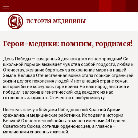
ИСТОРИЯ МЕДИЦИНЫ
Герои-медики: помним, гордимся!
День Победы — священный для каждого из нас праздник
!
Со
школьной поры он вызывает чув ства особой гордости, любви к
Отечеству, желание бороться за сохранение мира на нашей
Земле. Великая Отечественная война стала горькой страницей
жизни целого поколения людей. И нет в нашей стране семьи,
которой бы не коснулось горе войны. Но наш народ выстоял и
победил, заложив в генетический код каждого из нас
готовность защищать Отечество в любую минуту.
Плечом к плечу с бойцами Победоносной Красной Армии
сражались и медицинские работники. Их подвиг в истории
Великой Отечественной войны отмечен именами 44 Героев
Советского Союза, сотнями орденоносцев, а главное –
миллионами спасенных жизней.