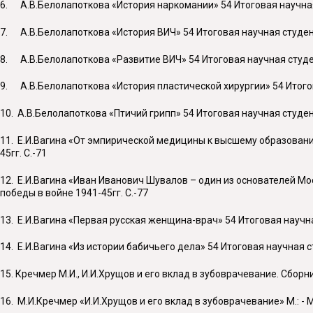
6. А.В.Белолапоткова «История наркомании» 54 Итоговая научная
7. А.В.Белолапоткова «История ВИЧ» 54 Итоговая научная студен
8. А.В.Белолапоткова «Развитие ВИЧ» 54 Итоговая научная студе
9. А.В.Белолапоткова «История пластической хирургии» 54 Итогов
10. А.В.Белолапоткова «Птичий грипп» 54 Итоговая научная студе
11. Е.И.Вагина «От эмпирической медицины к высшему образовани
45гг. С.-71
12. Е.И.Вагина «Иван Иванович Шувалов – один из основателей М
победы в войне 1941-45гг. С.-77
13. Е.И.Вагина «Первая русская женщина-врач» 54 Итоговая научн
14. Е.И.Вагина «Из истории бабичьего дела» 54 Итоговая научная 
15. Кречмер М.И., И.И.Хрущов и его вклад в зубоврачевание. Сборн
16. М.И.Кречмер «И.И.Хрущов и его вклад в зубоврачевание» М.: 