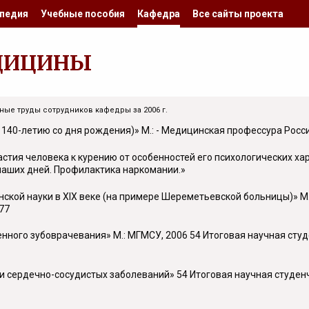
педия
Учебные пособия
Кафедра
Все сайты проекта
ДИЦИНЫ
ные труды сотрудников кафедры за 2006 г.
 140-летию со дня рождения)» М.: - Медицинская профессура Росси
стия человека к курению от особенностей его психологических ха
наших дней. Профилактика наркомании.»
нской науки в
XIX
веке (на примере Шереметьевской больницы)» М.
77
енного зубоврачевания» М.: МГМСУ, 2006 54 Итоговая научная ст
ии сердечно-сосудистых заболеваний» 54 Итоговая научная студе