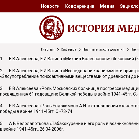
Новости
Конференции
Медиа
Энцикло
ИСТОРИЯ МЕ
Главная
Кафедра
Научные исследования
Науч
1. Е.В.Алексеева, Е.И.Вагина «Михаил Болеславович Янковский (к
2. Е.В.Алексеева, Е.И.Вагина «Исследование зависимости пристра
«Злоупотребление психоактивными веществами от древности до 
3. Е.В.Алексеева «Роль Московских больниц в прогрессе медици
посвященная 61 годовщине Великой победы в войне 1941-45гг. С.-
4. Е.В.Алексеева «Роль Евдокимова А.И. в становлении отечеств
победы в войне 1941-45гг. С.-73-74
5. А.В.Белолапоткова «Табакокурение и его роль в возникновен
в войне 1941-45гг., 26.04.2006г.