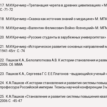
17. М.И.Кречмер «Трепанация черепа в древних цивилизациях » М
С.-71-72
18. М.И.Кречмер «Сказка как источник знаний о медицине» М.: МГ
19. М.И.Кречмер «Валентин Феликсович Войно-Ясенецкий» М.: МГМ
20. М.И.Кречмер «Русские студенты в зарубежных университетах» 
21. М.И.Кречмер «Историческое развитие основных направлений 
1941-45гг. С.-74
22. Пашков К.А., Белолапоткова А.В. К истории становления и р
2006. Сб. ММА
23. Пашков К.А., Сергеева Г.С. Е.Е.Платонов –выдающийся ученый-
24. К.А.Пашков «К истории становления и развития системы пов
профессура Российской империи. Тезисы научной конференции 3 ма
25. К.А.Пашков «Становление и развитие системы повышения ква
2006 С. -45-47