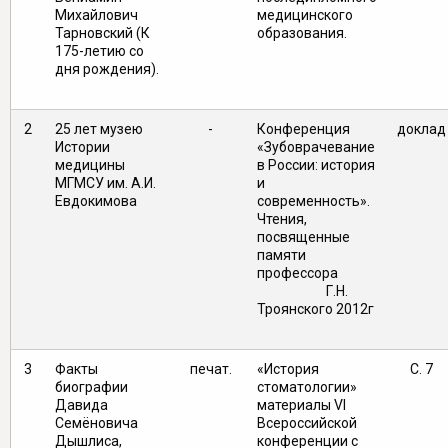
Михайлович
медицинского
Тарновский (К
образования.
175-летию со
дня рождения).
2
25 лет музею
-
Конференция
доклад
Истории
«Зубоврачевание
медицины
в России: история
МГМСУ им. А.И.
и
Евдокимова
современность».
Чтения,
посвященные
памяти
профессора
Г.Н.
Троянского 2012г
3
Факты
печат.
«История
С. 7
биографии
стоматологии»
Давида
материалы VI
Семёновича
Всероссийской
Дышлиса,
конференции с