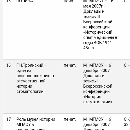
15
ПОЛИНА
печат.
М.: МГМСУ – 16
C. 
мая 2007г.
Доклады и
тезисы III
Всероссийской
конференции
«Исторический
опыт медицины в
годы ВОВ 1941-
45гг.»
16
Г.Н.Троянский –
печат.
М.: МГМСУ – 6
С. 
один из
декабря 2007г.
основоположников
Доклады и
отечественной
тезисы I
истории
Всероссийской
стоматологии
конференции
«История
стоматологии»
17
Роль музея истории
печат.
М.: МГМСУ – 6
С.-
МГМСУ в
декабря 2007г.
33
преподавании
Доклады и