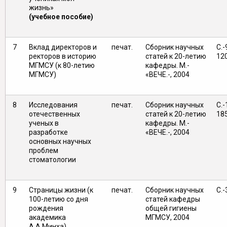
жизнь»
(учебное пособие)
7
Вклад директоров и
печат.
Сборник научных
С.-
ректоров в историю
статей к 20-летию
12
МГМСУ (к 80-летию
кафедры. М.-
МГМСУ)
«ВЕЧЕ.-, 2004
8
Исследования
печат.
Сборник научных
С.-
отечественных
статей к 20-летию
18
ученых в
кафедры. М.-
разработке
«ВЕЧЕ.-, 2004
основных научных
проблем
стоматологии
9
Страницы жизни (к
печат.
Сборник научных
С.-
100-летию со дня
статей кафедры
рождения
общей гигиены
академика
МГМСУ, 2004
А.А.Минха)