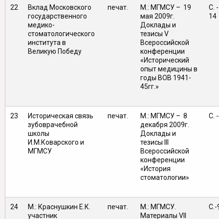
22
Вклад Московского
печат.
М.: МГМСУ – 19
C. 
государственного
мая 2009г.
14
медико-
Доклады и
стоматологического
тезисы V
института в
Всероссийской
Великую Победу
конференции
«Исторический
опыт медицины в
годы ВОВ 1941-
45гг.»
23
Историческая связь
печат.
М.: МГМСУ – 8
С. 
зубоврачебной
декабря 2009г.
школы
Доклады и
И.М.Коварского и
тезисы III
МГМСУ
Всероссийской
конференции
«История
стоматологии»
24
М.: Краснушкин Е.К.
печат.
М.: МГМСУ.
С.-
участник
Материалы VII