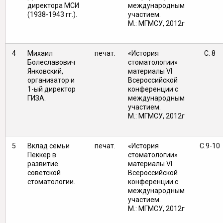
директора МСИ
международным
(1938-1943 гг.).
участием.
М.: МГМСУ, 2012г
4
Михаил
печат.
«История
С. 8
Болеславович
стоматологии»
Янковский,
материалы VI
организатор и
Всероссийской
1-ый директор
конференции с
ГИЗА.
международным
участием.
М.: МГМСУ, 2012г
5
Вклад семьи
печат.
«История
С.9-10
Пеккер в
стоматологии»
развитие
материалы VI
советской
Всероссийской
стоматологии.
конференции с
международным
участием.
М.: МГМСУ, 2012г