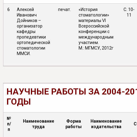
6
Алексей
печат.
«История
С. 10-
Иванович
стоматологии»
11
Дойников –
материалы VI
организатор
Всероссийской
кафедры
конференции с
пропедевтики
международным
ортопедической
участием.
стоматологии
М.: МГМСУ, 2012г
ММСИ.
НАУЧНЫЕ РАБОТЫ ЗА 2004-20
ГОДЫ
№
Наименование
Форма
Наименование
п/
С
труда
работы
издательства
п