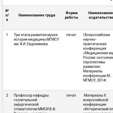
№
Форма
Наименовани
п/
Наименование труда
работы
издательств
п
1
Три этапа развития музея
печат.
I Всероссийская
истории медицины МГМСУ
научно-
им. А.И. Евдокимова
практическая
конференция
«Медицинские м
России: состояни
перспективы
развития»
Материалы
конференции М.:
МГМСУ, 2014г
2
Профессор кафедры
печат.
Материалы X
госпитальной
всероссийской
хирургической
конференции
стоматологии ММСИ В.Ф.
«Исторический о