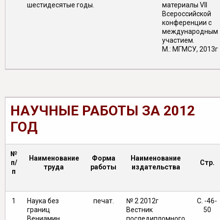
шестидесятые годы.
материалы VII
Всероссийской
конференции с
международным
участием.
М.: МГМСУ, 2013г
НАУЧНЫЕ РАБОТЫ ЗА 2012
ГОД
№
Наименование
Форма
Наименование
п/
Стр.
труда
работы
издательства
п
1
Наука без
печат.
№ 2 2012г
С. -46-
границ
Вестник
50
Вениамин
последипломного