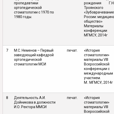
пропедевтики
рождения Г.Н
ортопедической
Троянского
стоматологии с 1970 по
«Зубоврачевание
1980 годы.
России: медицина
общество»
Материалы
конференции 
МГМСУ, 2014г
7
М.С. Неменов – Первый
печат.
«История
заведующий кафедрой
стоматологии»
ортопедической
материалы VIII
стоматологии МСИ
Всероссийской
конференции с
международным
участием.
М.: МГМСУ, 2014г
8
Деятельность А.И.
печат.
«История
Дойникова в должности
стоматологии»
И.О. Ректора ММСИ
материалы VIII
Всероссийской