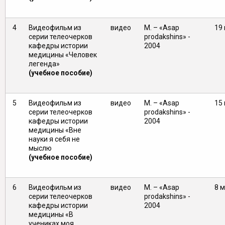
4
Видеофильм из
видео
М. – «Asap
19 
серии телеочерков
prodakshins» -
кафедры истории
2004
медицины «Человек
легенда»
(учебное пособие)
5
Видеофильм из
видео
М. – «Asap
15 
серии телеочерков
prodakshins» -
кафедры истории
2004
медицины «Вне
науки я себя не
мыслю
(учебное пособие)
6
Видеофильм из
видео
М. – «Asap
8 м
серии телеочерков
prodakshins» -
кафедры истории
2004
медицины «В
учениках моя