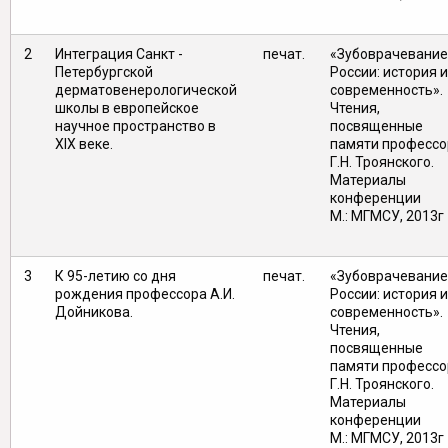
2
Интеграция Санкт -
печат.
«Зубоврачевание
Петербургской
России: история и
дерматовенерологической
современность».
школы в европейское
Чтения,
научное пространство в
посвященные
XIX веке.
памяти профессо
Г.Н. Троянского.
Материалы
конференц
М.: МГМСУ, 2013г
3
К 95-летию со дня
печат.
«Зубоврачевание
рождения профессора А.И.
России: история и
Дойникова.
современность».
Чтения,
посвященные
памяти профессо
Г.Н. Троянского.
Материалы
конференц
М.: МГМСУ, 2013г