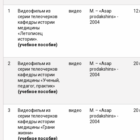
1
Видеофильм из
видео
М. – «Asap
12 
серии телеочерков
prodakshins» -
кафедры истории
2004
медицины
«Летописец
истории».
(учебное пособие)
2
Видеофильм из
видео
М. – «Asap
20 
серии телеочерков
prodakshins» -
кафедры истории
2004
медицины «Ученый,
педагог, практик»
(учебное пособие)
3
Видеофильм из
видео
М. – «Asap
20 
серии телеочерков
prodakshins» -
кафедры истории
2004
медицины «Грани
жизни»
(учебное пособие)