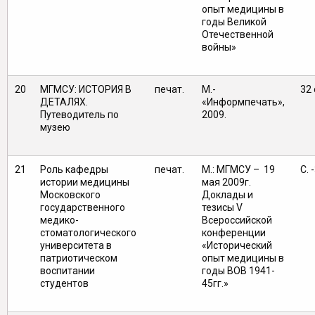
опыт медицины в
годы Великой
Отечественной
войны»
20
МГМСУ: ИСТОРИЯ В
печат.
М.-
32 
ДЕТАЛЯХ.
«Информпечать»,
Путеводитель по
2009.
музею
21
Роль кафедры
печат.
М.: МГМСУ – 19
C. 
истории медицины
мая 2009г.
Московского
Доклады и
государственного
тезисы V
медико-
Всероссийской
стоматологического
конференции
университета в
«Исторический
патриотическом
опыт медицины в
воспитании
годы ВОВ 1941-
студентов
45гг.»