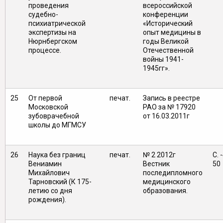
проведения
всероссийской
судебно-
конференции
психиатрической
«Исторический
экспертизы на
опыт медицины в
Нюрнбергском
годы Великой
процессе.
Отечественной
войны 1941-
1945гг».
25
От первой
печат.
Запись в реестре
Московской
РАО за № 17920
зубоврачебной
от 16.03.2011г
школы до МГМСУ
26
Наука без границ
печат.
№ 2 2012г
С. 
Вениамин
Вестник
50
Михайлович
последипломного
Тарновский (К 175-
медицинского
летию со дня
образования.
рождения).