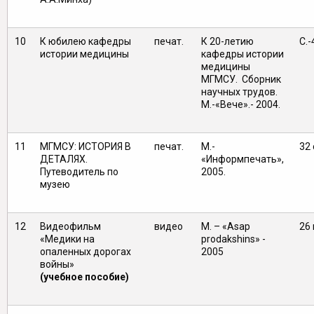
10
К юбилею кафедры
печат.
К 20-летию
С.-
истории медицины
кафедры истории
медицины
МГМСУ. Сборник
научных трудов.
М.-«Вече».- 2004.
11
МГМСУ: ИСТОРИЯ В
печат.
М.-
32 
ДЕТАЛЯХ.
«Информпечать»,
Путеводитель по
2005.
музею
12
Видеофильм
видео
М. – «Asap
26 
«Медики на
prodakshins» -
опаленных дорогах
2005
войны»
(учебное пособие)