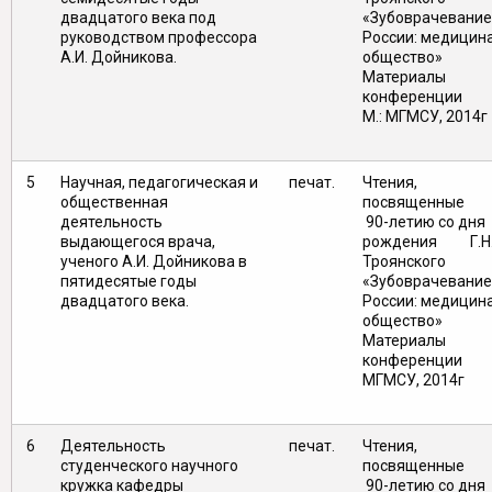
двадцатого века под
«Зубоврачевание
руководством профессора
России: медицина
А.И. Дойникова.
общество»
Материалы
конференц
М.: МГМСУ, 2014г
5
Научная, педагогическая и
печат.
Чтения,
общественная
посвященн
деятельность
90-летию со дня
выдающегося врача,
рождения Г.Н
ученого А.И. Дойникова в
Троянского
пятидесятые годы
«Зубоврачевание
двадцатого века.
России: медицина
общество»
Материалы
конференции 
МГМСУ, 2014г
6
Деятельность
печат.
Чтения,
студенческого научного
посвященн
кружка кафедры
90-летию со дня