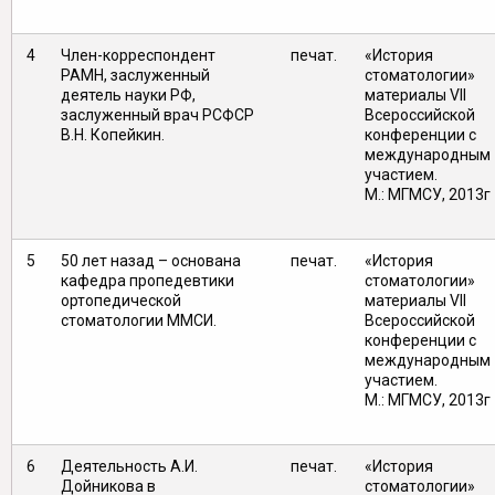
4
Член-корреспондент
печат.
«История
РАМН, заслуженный
стоматологии»
деятель науки РФ,
материалы VII
заслуженный врач РСФСР
Всероссийской
В.Н. Копейкин.
конференции с
международным
участием.
М.: МГМСУ, 2013г
5
50 лет назад – основана
печат.
«История
кафедра пропедевтики
стоматологии»
ортопедической
материалы VII
стоматологии ММСИ.
Всероссийской
конференции с
международным
участием.
М.: МГМСУ, 2013г
6
Деятельность А.И.
печат.
«История
Дойникова в
стоматологии»