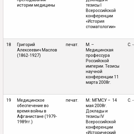
истории медицины
тезисы I
Всероссийской
конференции
«История
стоматологии»
18
Григорий
печат.
М. –
С. 
Алексеевич Маслов
Медицинская
(1862-1927)
профессура
Российской
империи. Тезисы
научной
конференции 11
марта 2008г.
19
Медицинское
печат.
М.: МГМСУ – 14
С. 
обеспечение во
мая 2008г.
время войны в
Доклады и
Афганистане (1979-
тезисы IV
1989гг.)
Всероссийской
конференции
«Исторический