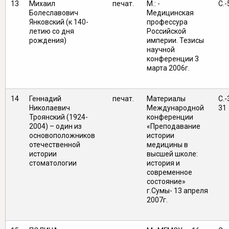
13
Михаил
печат.
М.: -
С.-
Болеславович
Медицинская
Янковский (к 140-
профессура
летию со дня
Российской
рождения)
империи. Тезисы
научной
конференции 3
марта 2006г.
14
Геннадий
печат.
Материалы
С.-
Николаевич
Международной
31
Троянский (1924-
конференции
2004) – один из
«Преподавание
основоположников
истории
отечественной
медицины в
истории
высшей школе:
стоматологии
история и
современное
состояние»
г.Сумы- 13 апреля
2007г.