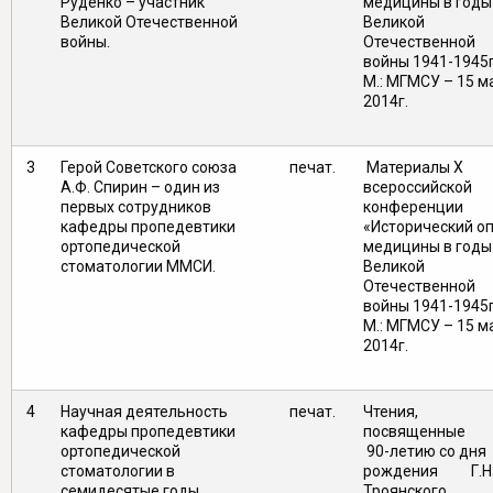
Руденко – участник
медицины в годы
Великой Отечественной
Великой
войны.
Отечественной
войны 1941-1945г
М.: МГМСУ – 15 м
2014г.
3
Герой Советского союза
печат.
Материалы X
А.Ф. Спирин – один из
всероссийской
первых сотрудников
конференции
кафедры пропедевтики
«Исторический о
ортопедической
медицины в годы
стоматологии ММСИ.
Великой
Отечественной
войны 1941-1945г
М.: МГМСУ – 15 м
2014г.
4
Научная деятельность
печат.
Чтения,
кафедры пропедевтики
посвященн
ортопедической
90-летию со дня
стоматологии в
рождения Г.Н
семидесятые годы
Троянского