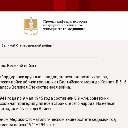
Проект кафедры истории
медицины Российского
университета медицины
ды Великой Отечественной войны"
ала Великой войны.
омбардировки крупных городов, железнодорожных узлов,
ских войск вблизи границы от Балтийского моря до Карпат. В 5–6
чалась Великая Отечественная война.
1 года по 9 мая 1945 года составили 8,9 млн. советских
сальная трагедия для всей страны, всего народа. Но нельзя
острадали бы в годы Войны.
енном Медико-Стоматологическом Университете седьмой год
енной войны 1941–1945 гг.».