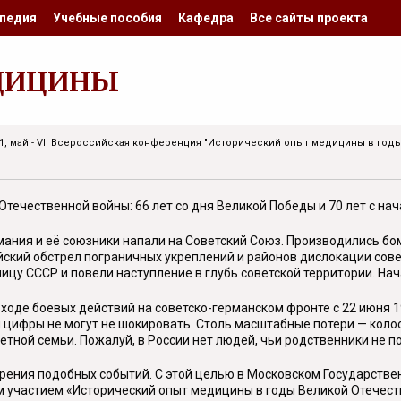
педия
Учебные пособия
Кафедра
Все сайты проекта
ДИЦИНЫ
1, май - VII Всероссийская конференция "Исторический опыт медицины в го
течественной войны: 66 лет со дня Великой Победы и 70 лет с нач
рмания и её союзники напали на Советский Союз. Производились б
ский обстрел пограничных укреплений и районов дислокации совет
цу СССР и повели наступление в глубь советской территории. На
оде боевых действий на советско-германском фронте с 22 июня 194
 цифры не могут не шокировать. Столь масштабные потери — колос
етной семьи. Пожалуй, в России нет людей, чьи родственники не п
орения подобных событий. С этой целью в Московском Государств
участием «Исторический опыт медицины в годы Великой Отечеств