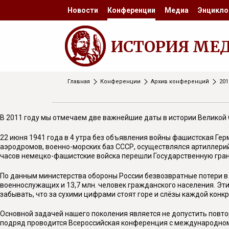
Новости
Конференции
Медиа
Энцикло
ИСТОРИЯ МЕ
Главная
Конференции
Архив конференций
201
В 2011 году мы отмечаем две важнейшие даты в истории Великой О
22 июня 1941 года в 4 утра без объявления войны фашистская Ге
аэродромов, военно-морских баз СССР, осуществлялся артиллерий
часов немецко-фашистские войска перешли Государственную грани
По данным министерства обороны России безвозвратные потери в х
военнослужащих и 13,7 млн. человек гражданского населения. Эти
забывать, что за сухими цифрами стоят горе и слёзы каждой конкр
Основной задачей нашего поколения является не допустить повт
подряд проводится Всероссийская конференция с международном 