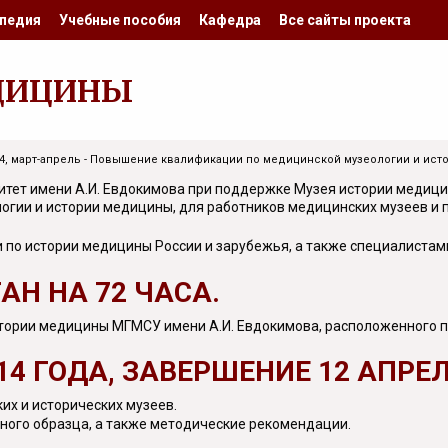
педия
Учебные пособия
Кафедра
Все сайты проекта
ДИЦИНЫ
14, март-апрель - Повышение квалификации по медицинской музеологии и ис
тет имени А.И. Евдокимова при поддержке Музея истории медици
гии и истории медицины, для работников медицинских музеев и 
по истории медицины России и зарубежья, а также специалистами
Н НА 72 ЧАСА.
ории медицины МГМСУ имени А.И. Евдокимова, расположенного по а
4 ГОДА, ЗАВЕРШЕНИЕ 12 АПРЕЛ
х и исторических музеев.
ого образца, а также методические рекомендации.