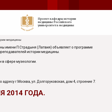
Проект кафедры истории
медицины Российского
университета медицины
тории медицины
ны имени П.Страдыня (Латвия) объявляет о программе
преподавателей истории медицины.
 в сфере музеологии.
дресу г.Москва, ул. Долгоруковская, дом 4, строение 7.
Я 2014 ГОДА.