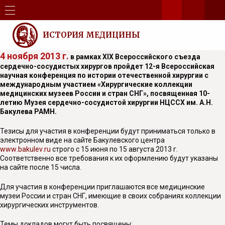
ИСТОРИЯ МЕДИЦИНЫ
4 ноября 2013 г.
в рамках XIX Всероссийского съезда
сердечно-сосудистых хирургов пройдет 12-я Всероссийская
научная конференция
по истории отечественной хирургии
с
международным участием «Хирургические коллекции
медицинских музеев России и стран СНГ», посвященная 10-
летию Музея сердечно-сосудистой хирургии НЦССХ им. А.Н.
Бакулева РАМН.
Тезисы для участия в конференции будут приниматься только в
электронном виде на сайте Бакулевского центра
www
.
bakulev
.
ru
строго с 15 июня по 15 августа 2013 г.
Соответственно все требования к их оформлению будут указаны
на сайте после 15 числа.
Для участия в конференции приглашаются все медицинские
музеи России и стран СНГ, имеющие в своих собраниях коллекции
хирургических инструментов.
Темы докладов могут быть посвящены: