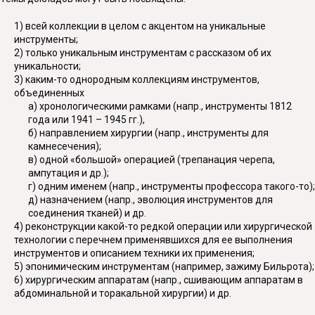
1) всей коллекции в целом с акцентом на уникальные
инструменты;
2) только уникальным инструментам с рассказом об их
уникальности;
3) каким-то однородным коллекциям инструментов,
объединенных
а) хронологическими рамками (напр., инструменты 1812
года или 1941 – 1945 гг.),
б) направлением хирургии (напр., инструменты для
камнесечения);
в) одной «большой» операцией (трепанация черепа,
ампутация и др.);
г) одним именем (напр., инструменты профессора такого-то);
д) назначением (напр., эволюция инструментов для
соединения тканей) и др.
4) реконструкции какой-то редкой операции или хирургической
технологии с перечнем применявшихся для ее выполнения
инструментов и описанием техники их применения;
5) эпонимическим инструментам (например, зажиму Бильрота);
6) хирургическим аппаратам (напр., сшивающим аппаратам в
абдоминальной и торакальной хирургии) и др.