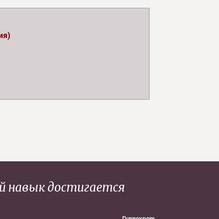
ия)
ий навык достигается
Гиппократ