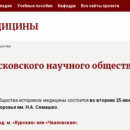
педия
Учебные пособия
Кафедра
Все сайты проекта
ДИЦИНЫ
щества
сковского научного общест
общества историков медицины состоится
во вторник 25 июн
ровья им. Н.А. Семашко.
зд: м. «Курская» или «Чкаловская».