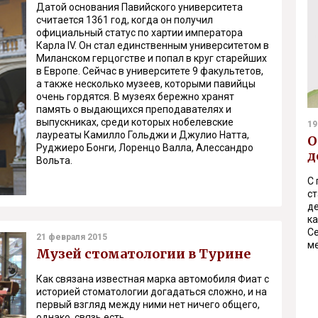
Датой основания Павийского университета
считается 1361 год, когда он получил
официальный статус по хартии императора
Карла IV. Он стал единственным университетом в
Миланском герцогстве и попал в круг старейших
в Европе. Сейчас в университете 9 факультетов,
а также несколько музеев, которыми павийцы
очень гордятся. В музеях бережно хранят
память о выдающихся преподавателях и
выпускниках, среди которых нобелевские
19
лауреаты Камилло Гольджи и Джулио Натта,
О
Руджиеро Бонги, Лоренцо Валла, Алессандро
д
Вольта.
С 
с
де
к
С
21 февраля 2015
м
Музей стоматологии в Турине
Как связана известная марка автомобиля Фиат с
историей стоматологии догадаться сложно, и на
первый взгляд между ними нет ничего общего,
однако, связь есть.