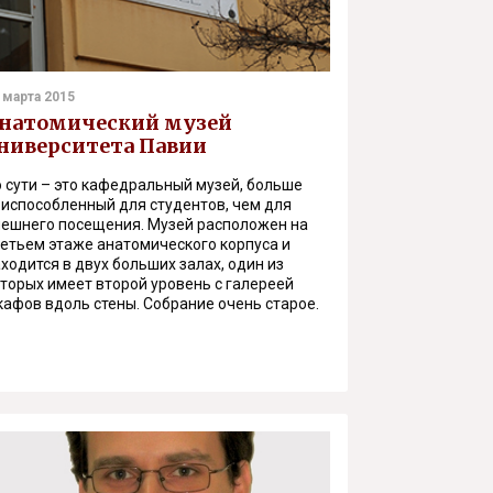
 марта 2015
натомический музей
ниверситета Павии
 сути – это кафедральный музей, больше
риспособленный для студентов, чем для
нешнего посещения. Музей расположен на
ретьем этаже анатомического корпуса и
ходится в двух больших залах, один из
торых имеет второй уровень с галереей
афов вдоль стены. Собрание очень старое.