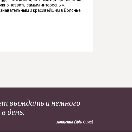
ожно назвать самым интересным,
ознавательным и красивейшим в Болонье.
дует выждать и немного
в день.
Авиценна (Ибн Сина)