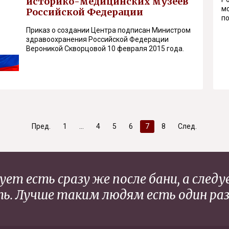
историко-медицинских музеев
м
Российской Федерации
п
Приказ о создании Центра подписан Министром
здравоохранения Российской Федерации
Вероникой Скворцовой 10 февраля 2015 года.
Пред.
1
4
5
6
7
8
След.
ет есть сразу же после бани, а сле
ь. Лучше таким людям есть один раз 