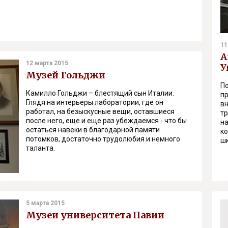
11
А
12 марта 2015
У
Музей Гольджи
По
Камилло Гольджи – блестящий сын Италии.
п
Глядя на интерьеры лаборатории, где он
в
работал, на безыскусные вещи, оставшиеся
т
после него, еще и еще раз убеждаемся - что бы
на
остаться навеки в благодарной памяти
ко
потомков, достаточно трудолюбия и немного
шк
таланта.
5 марта 2015
Музеи университета Павии