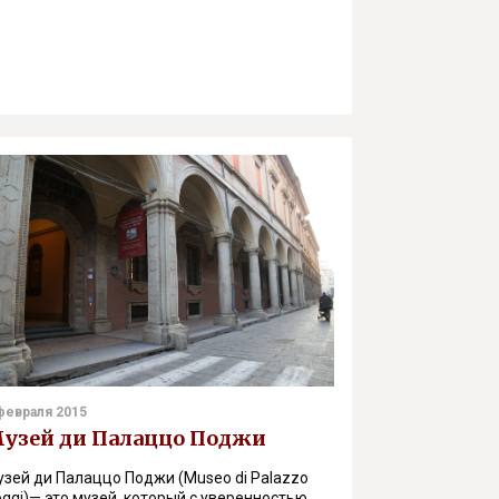
февраля 2015
узей ди Палаццо Поджи
зей ди Палаццо Поджи (Museo di Palazzo
ggi)— это музей, который с уверенностью