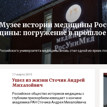
в Музее истории медицины Ро
цины: погружение в прошлое
Российского университета медицины вновь стал одной из ярких пл
17 марта 2015
Ушел из жизни Сточик Андрей
Михалойвич
Российское общество историков медицины с
глубоким прискорбием извещает о кончине
академика РАН Сточика Андрея Михалойвича.