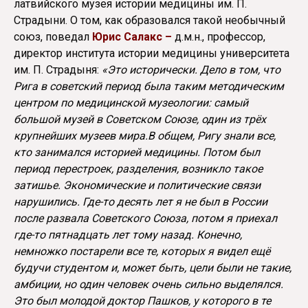
латвийского музея истории медицины им. П.
Страдыни. О том, как образовался такой необычный
союз, поведал
Юрис Салакс –
д.м.н., профессор,
директор института истории медицины университета
им. П. Страдыня:
«Это исторически. Дело в том, что
Рига в советский период была таким методическим
центром по медицинской музеологии: самый
большой музей в Советском Союзе, один из трёх
крупнейших музеев мира.В общем, Ригу знали все,
кто занимался историей медицины. Потом был
период перестроек, разделения, возникло такое
затишье. Экономические и политические связи
нарушились. Где-то десять лет я не был в России
после развала Советского Союза, потом я приехал
где-то пятнадцать лет тому назад. Конечно,
немножко постарели все те, которых я видел ещё
будучи студентом и, может быть, цели были не такие,
амбиции, но один человек очень сильно выделялся.
Это был молодой доктор Пашков, у которого в те