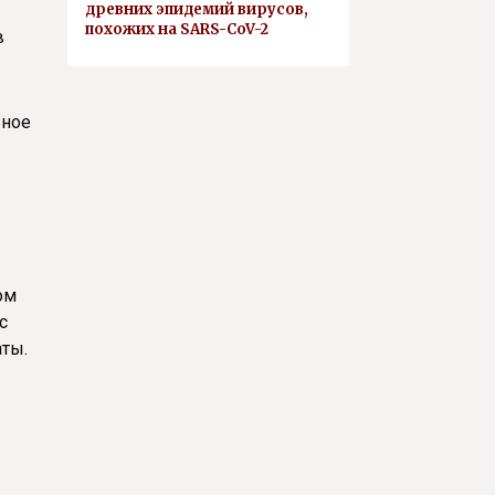
древних эпидемий вирусов,
похожих на SARS-CoV-2
в
ьное
ом
с
ты.