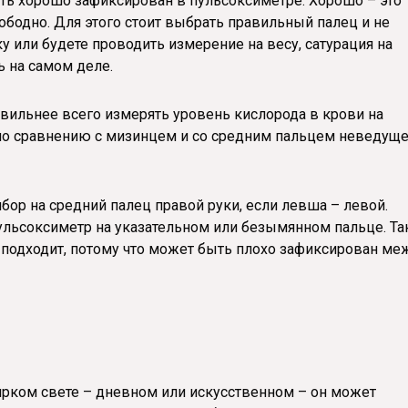
ть хорошо зафиксирован в пульсоксиметре. Хорошо – это
ободно. Для этого стоит выбрать правильный палец и не
у или будете проводить измерение на весу, сатурация на
ь на самом деле.
вильнее всего измерять уровень кислорода в крови на
по сравнению с мизинцем и со средним пальцем неведущ
ибор на средний палец правой руки, если левша – левой.
ульсоксиметр на указательном или безымянном пальце. Та
 подходит, потому что может быть плохо зафиксирован ме
ярком свете – дневном или искусственном – он может