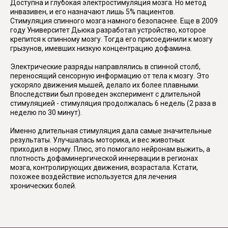
Доступна и глубокая электростимуляция мозга. Но метод
инвазивен, и его назначают лишь 5% пациентов.
Стимуляция спинного мозга намного безопаснее. Еще в 2009
году Университет Дьюка разработал устройство, которое
крепится к спинному мозгу. Тогда его присоединили к мозгу
грызунов, имевших низкую концентрацию дофамина.
Электрические разряды направлялись в спинной столб,
переносящий сенсорную информацию от тела к мозгу. Это
ускоряло движения мышей, делало их более плавными.
Впоследствии был проведен эксперимент с длительной
стимуляцией - стимуляция продолжалась 6 недель (2 раза в
неделю по 30 минут).
Именно длительная стимуляция дала самые значительные
результаты. Улучшалась моторика, и вес животных
приходил в норму. Плюс, это помогало нейронам выжить, а
плотность дофаминергической иннервации в регионах
мозга, контролирующих движения, возрастала. Кстати,
похожее воздействие используется для лечения
хронических болей.