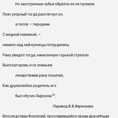
Но заостренные зубья обратно ее не пускали.
Пояс узорный тогда расстегнул он,
а после — передник
С медной повязкой, —
немало над ней кузнецы потрудились.
Рану увидел тогда, нанесенную горькой стрелою.
Высосал кровь и со знаньем
лекарствами рану посыпал,
Как дружелюбно родитель его
10
был обучен Хироном
.
Перевод В.В.Вересаева
Впоследствии Асклепий, прославившийся своим врачебным