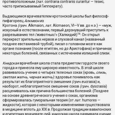
противоположным
(лат.
contraria
contrariis
curantur
— тезис,
часто приписываемый Гиппократу).
Выдающимся врачевателем кротонской школы был философ-
пифагореец
Алкмеон
из
Кротона
(греч.
Alkmaion
,
лат.
Alcmaeon
,
VI
—
V
вв. до н.э.) — «муж,
искусный в естествознании, первый дерзнувший приступить к
16
разрезыванию тел /животных/» (Халкидий)
. Он открыл
перекрест зрительных нервов и слуховой канал (названный
позднее евстахиевой трубой), писал о го­ловном мозге как
органе познания (после египтян, но до Аристофана) и причи­нах
некоторых болезней, связанных с истечением излишней слизи.
Книдская
врачебная школа стала предметом гордости своего
города и при­несла ему широкую известность. В этой школе
развивалось учение о четырех телесных соках (кровь,
слизь,
светлая желчь, черная желчь):
здоровье по­нималось как
результат их благоприятного смешения
(греч.
eucrasia
) и,
наобо­рот, неблагоприятное смешение соков
(греч.
dyscrasia
)
расценивалось как при­чина большинства болезней. (Позднее
на основе древнегреческого учения о соках, организма
сформировалась гуморальная теория (от
лат.
humores
—
жидкости), которая с некоторыми изменениями существовала
в медицине вплоть до XIX в. Продолжая традиции вавилонских
и египетских врачевате-лей, книдская школа развивала учение