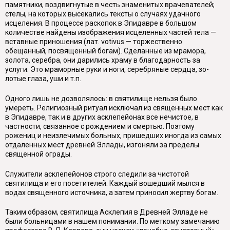
па­мятники, воздвигнутые в честь знаменитых врачевателей;
стелы, на которых высекались тексты о случаях удачного
исцеления. В процессе раскопок в Эпи­давре в большом
количестве найдены изображения исцеленных частей тела —
вставные приношения (лат.
votivus
— торжественно
обещанный, посвящен­ный богам). Сделанные из мрамора,
золота, серебра, они дарились храму в благодарность за
услуги. Это мраморные руки и ноги, серебряные сердца, зо­
лотые глаза, уши и т.п.
Одного лишь не дозволялось: в святилище нельзя было
умереть. Религиоз­ный ритуал исключал из священных мест как
в Эпидавре, так и в других асклепейонах все нечистое, в
частности, связанное с рождением и смертью. Поэто­му
рожениц и неизлечимых больных, пришедших иногда из самых
отдаленных мест древней Эллады, изгоняли за пределы
священной ограды.
Служители асклепейонов строго следили за чистотой
святилища и его по­сетителей. Каждый вошедший мылся в
водах священного источника, а затем приносил жертву богам.
Таким образом, святилища Асклепия в Древней Элладе не
были больни­цами в нашем понимании. По меткому замечанию