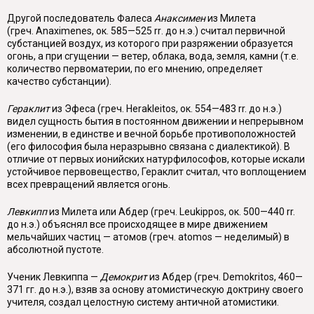
Другой последователь Фалеса
Анаксимен
из Милета
(греч.
Anaximenes
, ок. 585—525
rr
. до н.э.) считал первичной
субстанцией воздух, из которого при разряжении образуется
огонь, а при сгущении — ветер, облака, вода, зем­ля, камни (т.е.
количество первоматерии, по его мнению, определяет
качество субстанции).
Гераклит
из Эфеса (греч.
Herakleitos
, ок. 554—483 rr. до н.э.)
видел сущ­ность бытия в постоянном движении и непрерывном
изменении, в единстве и вечной борьбе противоположностей
(его философия была неразрывно связана с диалектикой). В
отличие от первых ионийских натурфилософов, которые ис­кали
устойчивое первовещество, Гераклит считал, что воплощением
всех пре­вращений является огонь.
Левкипп
из Милета или Абдер (греч.
Leukippos
, ок. 500—440 rr.
до н.э.) объяснял все происходящее в мире движением
мельчайших частиц — атомов (греч.
atomos
— неделимый) в
абсолютной пустоте.
Ученик Левкиппа —
Демокрит
из Абдер (греч.
Demokritos
, 460—
371 гг. до н.э.), взяв за основу атомистическую доктрину своего
учителя, создал це­лостную систему античной атомистики.