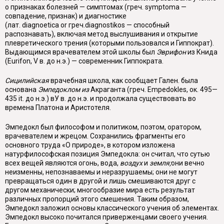
о признаках болезней — симптомах (греч.
symptoma
—
совпадение, признак) и диагностике
(лат.
diagnoetica
or
греч.
diagnostikos
— способный
распознавать), включая метод выслушивания и открытие
плевретического трения (которыми пользовался и Гиппократ).
Вы­дающимся врачевателем этой школы был
Эврифон
из Книда
(
Eurifon
,
V
в. до н.э.) — современник Гиппократа.
Сицилийская
врачебная школа,
как сообщает Гален. была
основана
Эмпедоклом из
Акраганта (греч.
Empedokles
, ок. 495—
435
it
. до н.э.) вУ в. до н.э. и продолжала существовать во
времена Платона и Аристотеля.
Эмпедокл был философом и политиком, поэтом, оратором,
врачевателем и жрецом. Сохранились фрагменты его
основного труда «О природе», в кото­ром изложена
натурфилософская позиция Эмпедокла: он считал, что сутью
всех вещей являются огонь, вода,
воздух
и
земля;
они вечно
неизменны, непо­знаваемы и неразрушаемы; они не могут
превращаться один в другой и лишь смешиваются друг с
другом механически; многообразие мира есть результат
различных пропорций этого смешения. Таким образом,
Эмпедокл заложил основы классического учения об элементах.
Эмпедокл высоко почитался при­верженцами своего учения.