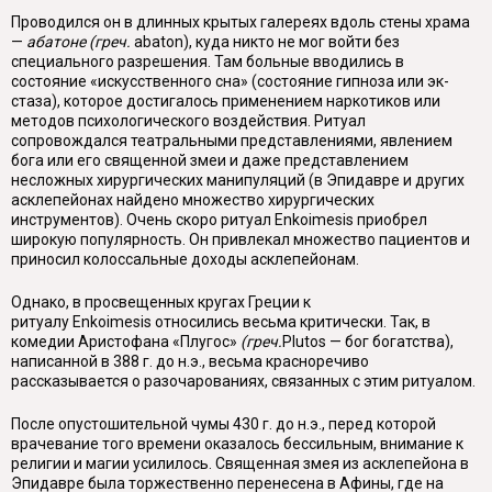
Проводился он в длинных крытых галереях вдоль стены храма
—
абатоне (греч.
abaton
), куда никто не мог войти без
специального разрешения. Там боль­ные вводились в
состояние «искусственного сна» (состояние гипноза
или эк­
стаза), которое достигалось применением наркотиков
или
методов психологи­ческого воздействия. Ритуал
сопровождался театральными представлениями, явлением
бога или его священной
змеи и даже представлением
несложных хи­рургических манипуляций (в Эпидавре и других
асклепейонах найдено множе­ство хирургических
инструментов). Очень скоро ритуал
Enkoimesis
приобрел
широкую популярность. Он привлекал множество пациентов и
приносил ко­лоссальные доходы асклепейонам.
Однако, в просвещенных кругах Греции к
ритуалу
Enkoimesis
относились весьма критически. Так, в
комедии Аристофана «Плугос»
(греч.
Plutos
— бог богатства),
написанной в 388 г. до н.э., весьма красноречиво
рассказывается о разочарованиях, связанных с этим ритуалом.
После опустошительной чумы 430 г. до н.э., перед которой
врачевание того времени оказалось бессильным, внимание к
религии и магии усилилось. Священная змея из асклепейона в
Эпидавре была торжественно перенесена в Афины, где на