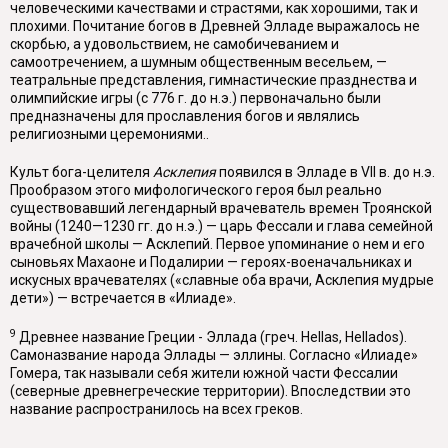
человеческими качествами и страстями, как хорошими, так и
плохими. Почитание богов в Древней Элладе выражалось не
скорбью, а удовольствием, не самобичеванием и
самоотречением, а шумным общественным весельем, —
театральные представления, гимнастические праз­днества и
олимпийские игры (с 776 г. до н.э.) первоначально были
предназна­чены для прославления богов и являлись
религиозными церемониями..
Культ бога-целителя
Асклепия
появился в Элладе в VII в. до н.э.
Прооб­разом этого мифологического героя был реально
существовавший легендар­ный врачеватель времен Троянской
войны (1240—1230 гг. до н.э.) — царь Фессали и глава семейной
врачебной школы — Асклепий. Первое упоминание о нем и его
сыновьях Махаоне и Подалирии — героях-военачальниках и
искус­ных врачевателях («славные оба врачи, Асклепия мудрые
дети») — встречает­ся в «Илиаде».
9
Древнее название Греции - Эллада (греч.
Hellas
,
Hellados
).
Самоназвание народа Эллады — эллины. Согласно «Илиаде»
Гомера, так называли себя жители южной части Фессалии
(северные древнегреческие территории). Впоследствии это
назва­ние распространилось на всех греков.