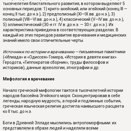
тысячелетия блистательного развития, в котором выделяют 5
основных периодов: 1) крито-ахейский, или эгейский (конец III —
конец II тыс. до н.э.), 2) предполисный (XI—IX вв. до н.э.), 3)
полисный (VIII—VI вв. до н.э.), 4) классический (
V
—
IV
вв. до н.э.),
5) эллинистический (30-е гг. IV в. до н.э. — 30 г. до н.э.). Их
характеристика приведена в соответствующих разделах. В
каждый из этих периодов развитие врачевания и медицинских
знаний имело свои отличитель­ные черты.
Источники по истории и врачеванию —
письменные памятники
(«Илиа­да» и «Одиссея» Гомера, «История в девяти книгах»
Геродота, «Гиппократов сборник», труды философов и
историков), данные археологии, этнографии и др.
Мифология и врачевание
Начало греческой мифологии таится в тысячелетней истории
народов бас­сейна Эгейского моря. Сконцентрировав в себе
легенды, народную мудрость, а порой и подлинные события,
греческая языческая религия достигла наивыс­шего расцвета
ко II тыс. до н.э.
Боги в Древней Элладе мыслились антропоморфными:
их
представляли в образе людей и наделяли всеми