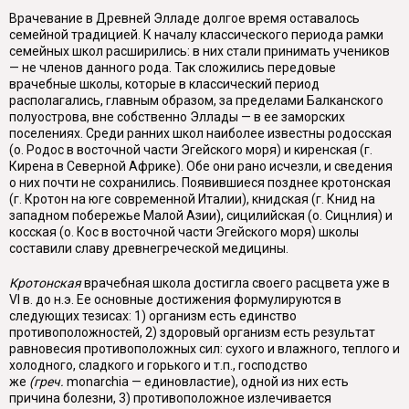
Врачевание в Древней Элладе долгое время оставалось
семейной тради­цией. К началу классического периода рамки
семейных школ расширились: в них стали принимать учеников
— не членов данного рода. Так сложились пе­редовые
врачебные школы, которые в классический период
располагались, главным образом, за пределами Балканского
полуострова, вне собственно Эл­лады — в ее заморских
поселениях. Среди ранних школ наиболее известны родосская
(о. Родос в восточной части Эгейского моря) и киренская (г.
Кирена в Северной Африке). Обе они рано исчезли, и сведения
о
них почти не сохра­нились. Появившиеся позднее кротонская
(г. Кротон на юге современной Италии), книдская (г. Книд на
западном побережье Малой Азии), сицилий­ская (о. Сицнлия) и
косская (о. Кос в восточной части Эгейского моря) школы
составили славу древнегреческой медицины.
Кротонская
врачебная школа достигла своего расцвета уже в
VI в. до н.э. Ее основные достижения формулируются в
следующих тезисах: 1) организм есть единство
противоположностей, 2) здоровый организм есть результат
рав­новесия противоположных сил: сухого и влажного, теплого и
холодного, сладко­го и горького и т.п., господство
же
(греч.
monarchia
— единовластие), одной из них есть
причина болезни, 3) противоположное излечивается