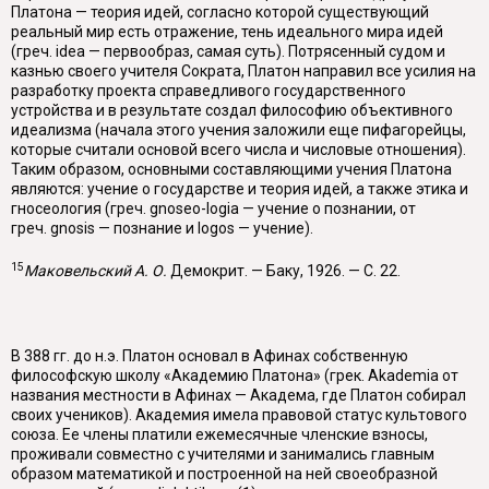
Платона — те­ория идей, согласно которой существующий
реальный мир есть отражение, тень идеального мира идей
(греч.
idea
— первообраз, самая суть). Потрясен­ный судом и
казнью своего учителя Сократа, Платон направил все усилия на
разработку проекта справедливого государственного
устройства и в результа­те создал философию объективного
идеализма (начала этого учения заложили еще пифагорейцы,
которые считали основой всего числа и числовые отноше­ния).
Таким образом, основными составляющими учения Платона
являются: учение о государстве и теория идей, а также этика и
гносеология (греч.
gnoseo
-
logia
— учение о познании, от
греч.
gnosis
— познание и
logos
— учение).
15
Маковельский А. О.
Демокрит. — Баку, 1926. — С. 22.
В 388 гг. до н.э. Платон основал в Афинах собственную
философскую школу «Академию Платона» (грек.
Akademia
от
названия местности в Афи­нах — Академа, где Платон собирал
своих учеников). Академия имела право­вой статус культового
союза. Ее члены платили ежемесячные членские взно­сы,
проживали совместно с учителями и занимались главным
образом матема­тикой и построенной на ней своеобразной