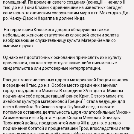
помещений. По времени своего со­здания (конец
III
— начало II
тыс. до н.э.) они близки к древнейшим из извест­ных сегодня
санитарно-техническим сооружениям мира в гг. Мохенджо-Да-
ро, Чанху-Даро и Хараппа в долине Инда.
На территории Кносского дворца обнаружены также
небольшие женские статуэтки из слоновой кости и золота,
изображающие служительницу культа Матери-Земли со
змеями в руках.
Однако нет достаточных оснований причислять
их к культу
врачевания, так как отсутствуют какие-либо письменные
свидетельства или достоверные интерпретации.
Расцвет многочисленных царств материковой Греции начался
в середине II тыс. до н.э. Особое место среди
них занимал
город-государство Микены. В середине XV в. до н.э. Микены
подчинили себе процветавший ранее Крит. С этого момента
11
ахейская культура материковой Греции
стала ведущей для
всего бассейна Эгейского моря. Глубокий след в памяти
потомков оставила де­ятельность царя «златообильных Микен»
Агамемнона и его брата — царя Спарты Менелая. Эпизоды
Троянской войны, предпринятой
ими в XIII в. до н.э. с целью
подчинения богатой и процветавшей Трои, впоследствии легли
в осно­ву сюжета эпической поэмы «Илиада», которая является