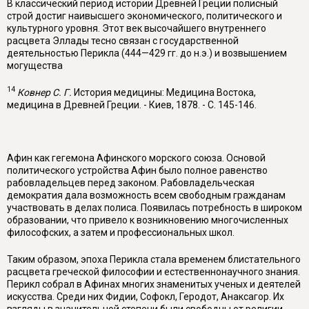
В классический период истории Древней Греции полисный
строй достиг наивысшего экономического, политического и
культурного уровня. Этот век высочайшего внутреннего
расцвета Эллады тесно связан с государственной
деятельностью Перикла (444—429 гг. до н.э.) и возвышением
могущества
14
Ковнер С. Г.
История медицины: Медицина Востока,
медицина в Древней Гре­ции. - Киев, 1878. - С. 145-146.
Афин как гегемона Афинского морского союза. Основой
политического устройства Афин было полное равенство
рабовладельцев перед законом. Ра­бовладельческая
демократия дала возможность всем свободным гражданам
участвовать в делах полиса. Появилась потребность в широком
образовании, что привело к возникновению многочисленных
философских, а затем и про­фессиональных школ.
Таким образом, эпоха Перикла стала временем блистательного
расцвета греческой философии и естественнонаучного знания.
Перикл собрал в Афинах многих знаменитых ученых и деятелей
искусства. Среди них Фидии, Софокл, Геродот, Анаксагор. Их