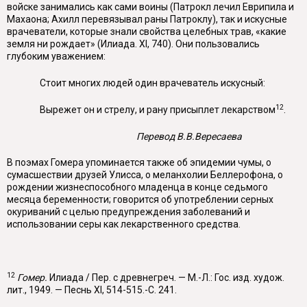
войске занимались как сами воины (Патрокл лечил Еврипила и
Махаона; Ахилл перевязывал раны Патроклу), так и искусные
врачеватели, которые знали свойства целеб­ных трав, «какие
земля ни рождает» (Илиада. XI, 740). Они пользовались
глубоким уважением:
Стоит многих людей один врачеватель искусный:
12
Вырежет он и стрелу, и рану присыплет лекарством
.
Перевод В.В.Вересаева
В поэмах Гомера упоминается также об эпидемии чумы, о
сумасшествии друзей Улисса, о меланхолии Беллерофона, о
рождении жизнеспособного младенца в конце седьмого
месяца беременности; говорится об употреблении серных
окуриваний с целью предупреждения заболеваний и
использовании серы как лекарственного средства.
12
Гомер.
Илиада / Пер. с древнегреч. — М.-Л.: Гос. изд. худож.
лит., 1949. — Песнь XI, 514-515.-С. 241.