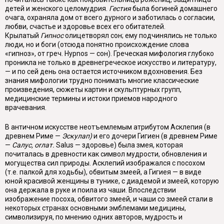
детей и женского целомудрия.
Гестия
была богиней домашнего
очага, охраняла дом от всего дурного и заботилась о со­гласии,
любви, счастье и здоровье всех его обитателей.
Крылатый
Гипнос
оли­цетворял сон; ему подчинялись не только
люди, но и боги (отсюда понятно про­исхождение слова
«гипноз», от греч.
Hypnos
— сон). Греческая мифология глу­боко
проникла не только в древнегреческое искусство и литературу,
— и по сей день она остается источником вдохновения. Без
знания мифологии трудно пони­мать многие классические
произведения, сюжеты картин и скульптурных групп,
медицинские термины и истоки приемов народного
врачевания.
В античном искусстве неотъемлемым атрибутом Асклепия (в
древнем Риме —
Эскулап)
и его дочери Гигиен (в древнем Риме
—
Салус,
or
лат.
Salus
— здоровье) была змея, которая
почиталась в древности как символ мудро­сти, обновления и
могущества сил природы. Асклепий изображался с посохом
(т.е. палкой для ходьбы), обвитым змеей, а Гигиея — в виде
юной красивой женщины в тунике, с диадемой и змеей, которую
она держала в руке и поила из чаши. Впоследствии
изображение посоха, обвитого змеей, и чаши со змеей стали в
некоторых странах основными эмблемами медицины,
символизируя, по мнению одних авторов, мудрость и