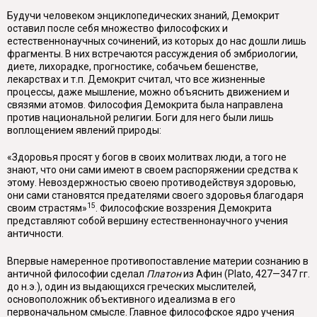
Будучи человеком энциклопедических знаний, Демокрит
оставил после себя множество философских и
естественнонаучных сочинений, из которых до нас дошли лишь
фрагменты. В
них встречаются рассуждения об эмбриологии,
диете, лихорадке, прогностике, собачьем бешенстве,
лекарствах и т.п. Демо­крит считал, что все жизненные
процессы, даже мышление, можно объяснить движением и
связями атомов. Философия Демокрита была направлена
против национальной религии. Боги для него были лишь
воплощением явлений природы:
«Здоровья просят у богов в своих молитвах люди, а того не
знают, что они сами имеют в своем распоряжении средства к
этому. Невоздержностью своею противодействуя здоровью,
они сами становятся предателями своего здоровья благодаря
15
своим страстям»
. Философские воззрения Демокрита
представ­ляют собой вершину естественнонаучного учения
античности.
Впервые намеренное противопоставление материи сознанию в
античной философии сделал
Платон
из Афин (
Plato
, 427—347 гг.
до н.э.), один из вы­дающихся греческих мыслителей,
основоположник объективного идеализма в его
первоначальном смысле. Главное философское ядро учения