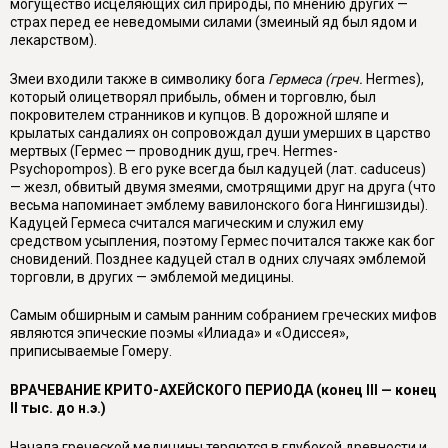
могущество исцеляющих сил природы, по мнению других —
страх перед ее неведомыми силами (змеиный яд был ядом и
лекарством).
Змеи входили также в символику бога
Гермеса (греч.
Hermes
),
который олицетворял прибыль, обмен и торговлю, был
покровителем странников и куп­цов. В дорожной шляпе и
крылатых сандалиях он сопровождал души умерших в царство
мертвых (Гермес — проводник душ, греч.
Hermes
-
Psychopompos
). В его руке всегда был кадуцей (лат.
caduceus
)
— жезл, обвитый двумя змея­ми, смотрящими друг на друга (что
весьма напоминает эмблему вавилонского бога Нингишзиды).
Кадуцей Гермеса считался магическим и служил ему
средством усыпления, поэтому Гермес почитался также как бог
сновидений. Позднее кадуцей стал в одних случаях эмблемой
торговли, в других — эмблемой медицины.
Самым обширным и самым ранним собранием греческих мифов
являются эпические поэмы «Илиада» и «Одиссея»,
приписываемые Гомеру.
ВРАЧЕВАНИЕ КРИТО-АХЕЙСКОГО ПЕРИОДА (конец
III
— конец
II тыс. до н.э.)
Начала греческой медицины теряются в глубокой древности и,