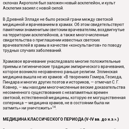
склонах Акрополя был заложен новый асклепейон, и культ
Асклепия засиял с новой силой.
В Древней Элладе не было резкой грани между светской
медициной и вра­чеванием в храмах. Об этом свидетельствуют
памятники знаменитым свет­ским врачевателям, воздвигнутые
на территории асклепейонов, а также много­численные
свидетельства о приглашении известных светских
врачевателей в храмы в качестве «консультантов» по поводу
трудных случаях заболеваний.
Храмовое врачевание унаследовало многие положительные
приемы и гиги­енические традиции эмпирического врачевания,
которое возникло несравнен­но раньше религии. Эллинская
медицина вышла не из храмов: «В творениях Гомера, Гесиода,
Пиндара и многих других поэтов и историков, — отмечал С. Г.
Ковнер, — мы находим многочисленные веские доказательства
несо­мненного существования с незапамятных времен
светской, естественной меди­цины, которую ее могущественная
соперница — медицина храмов, не в состоя­нии была ни
14
затмить» ни уничтожить»
.
МЕДИЦИНА КЛАССИЧЕСКОГО ПЕРИОДА (
V
-
IV
вв. д
o
н.э.».)