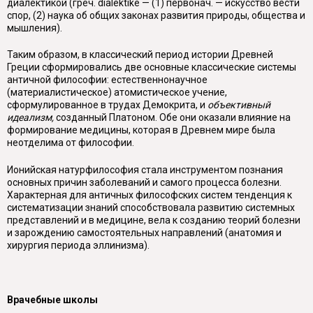
диалектикой (греч.
dialektike
— (1) первонач. — искусство вести
спор, (2) наука об общих законах развития природы, общества и
мышления).
Таким образом, в классический период истории Древней
Греции сформи­ровались две основные классические системы
античной философии: естест­веннонаучное
(материалистическое) атомистическое учение,
сформулирован­ное в трудах Демокрита, и
объективный
идеализм,
созданный Платоном. Обе они оказали влияние на
формирование медицины, которая в Древнем мире была
неотделима от философии.
Ионийская натурфилософия стала инструментом познания
основных при­чин заболеваний и самого процесса болезни.
Характерная для античных фило­софских систем тенденция к
систематизации знаний способствовала развитию системных
представлений и в медицине, вела к созданию теорий болезни
и за­рождению самостоятельных направлений (анатомия и
хирургия периода элли­низма).
Врачебные школы