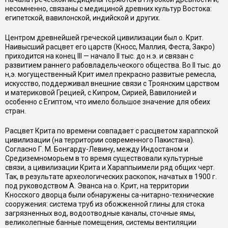
несомнен­но, связаны с медициной древних культур Востока:
египетской, вавилонской, индийской и других.
Центром древнейшей греческой цивилизации был о. Крит.
Наивысший расцвет его царств (Кносс, Маллия, Феста, Закро)
приходится на конец
III
— начало II тыс. до н.э. и связан с
развитием раннего рабовладельческого обще­ства. Во II тыс. до
н,э. могущественный Крит имел прекрасно развитые ремес­ла,
искусство, поддерживал внешние связи с Троянским царством
и материко­вой Грецией, с Кипром, Сирией, Вавилонией и
особенно с Египтом, что имело большое значение для обеих
стран.
Расцвет Крита по времени совпадает с расцветом хараппской
цивилизации (на территории современного Пакистана).
Согласно Г. М. Бонгарду-Левину, между Индостаном и
Средиземноморьем в то время существовали культур­ные
связи, а цивилизации Крита и Хараппы
имели ряд общих черт.
Так, в ре­зультате археологических раскопок, начатых в 1900 г.
под руководством А. Эванса на о. Крит, на территории
Кносского дворца были обнаружены са-нитарно-технические
сооружения: система труб из обожженной глины для стока
загрязненных вод, водоотводные каналы, сточные ямы,
великолепные банные помещения, системы вентиляции