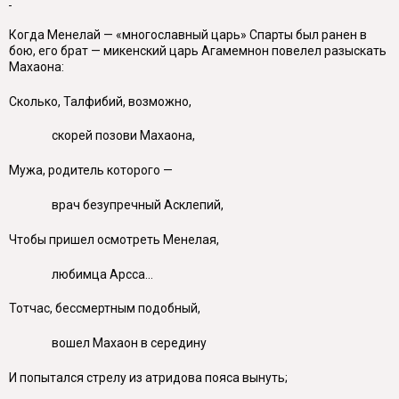
Когда Менелай — «многославный царь» Спарты был ранен в
бою, его брат — микенский царь Агамемнон повелел разыскать
Махаона:
Сколько, Талфибий, возможно,
скорей позови Махаона,
Мужа, родитель которого —
врач безупречный Асклепий,
Чтобы пришел осмотреть Менелая,
любимца Арсса...
Тотчас, бессмертным подобный,
вошел Махаон в середину
И попытался стрелу из атридова пояса вынуть;