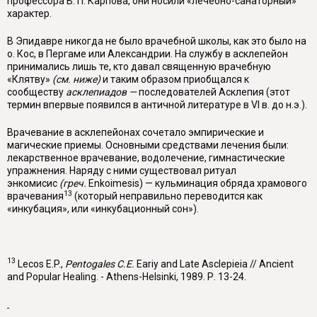
профессора В. П. Карпова, они носили «лечебно-санаторный»
характер.
В Эпидавре никогда не было врачебной школы, как это было на
о. Кос, в Пергаме или Александрии. На службу в асклепейон
принимались лишь те, кто давал священную врачебную
«Клятву»
(см. ниже)
и таким образом при­общался к
сообществу
асклепиадов —
последователей Асклепия (этот
термин впервые появился в античной литературе в VI в. до н.э.).
Врачевание в асклепейонах сочетало эмпирические и
магические приемы. Основными средствами лечения были:
лекарственное врачевание, водолече­ние, гимнастические
упражнения. Наряду с ними существовал ритуал
энкомисис
(греч.
Enkoimesis
) — кульминация обряда храмового
13
врачевания
(кото­рый неправильно переводится как
«инкубация», или «инкубационный сон»).
13
Lecos E.P.,
Pentogales C.E.
Eariy and Late Asclepieia // Ancient
and Popular Hea­ling. - Athens-Helsinki, 1989. P
. 13-24.