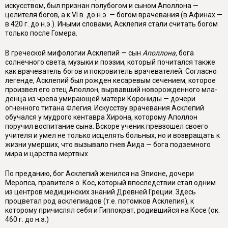
искусством, был признан полубогом и сыном Аполлона —
целителя богов, а к VI в. до н.э. — богом врачевания (в Афинах —
в 420 г. до н.э.). Иными словами, Асклепия стали считать богом
только после Гомера.
В греческой мифологии Асклепий — сын
Аполлона,
бога
солнечного света, музыки и поэзии, который почитался также
как врачеватель богов и покрови­тель врачевателей. Согласно
легенде, Асклепий был рожден кесаревым сече­нием, которое
произвел его отец Аполлон, вырвавший новорожденного мла­
денца из чрева умирающей матери Корониды — дочери
огненного титана Флегия. Искусству врачевания Асклепий
обучался у мудрого кентавра Хирона, которому Аполлон
поручил воспитание сына. Вскоре ученик превзошел своего
учителя и умел не только исцелять больных, но и возвращать к
жизни умерших, что вызывало гнев Аида — бога подземного
мира и царства мертвых.
По преданию, бог Асклепий женился на Эпионе, дочери
Меропса, прави­теля о. Кос, который впоследствии стал одним
из центров медицинских знаний Древней Греции. Здесь
процветал род асклепиадов (т.е. потомков Асклепия), к
которому причислял себя и Гиппократ, родившийся на Косе (ок.
460 г. до н.э.)