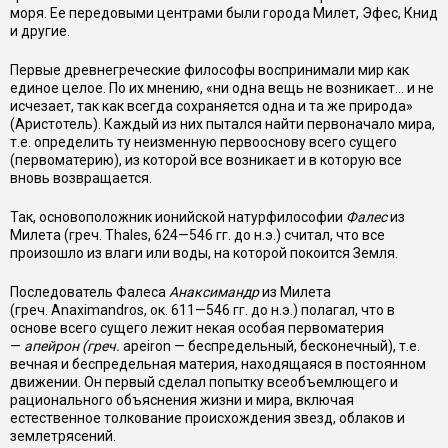
моря. Ее передовыми центрами были города Милет, Эфес, Книд
и другие.
Первые древнегреческие философы воспринимали мир как
единое целое. По
их мнению, «ни одна вещь не возникает... и не
исчезает, так как всегда со­храняется одна и та же природа»
(Аристотель). Каждый из них пытался найти первоначало мира,
т.е. определить ту неизменную первооснову всего сущего
(первоматерию), из которой все возникает и в которую все
вновь возвращается.
Так, основоположник ионийской натурфилософии
Фалес
из
Милета (греч.
Thales
, 624—546 гг. до н.э.) считал, что все
произошло из влаги или воды, на которой покоится Земля.
Последователь Фалеса
Анаксимандр
из Милета
(греч.
Anaximandros
, ок. 611—546 гг. до н.э.) полагал, что в
основе всего сущего лежит некая особая первоматерия
—
апейрон (греч.
apeiron
— беспредельный, бесконечный), т.е.
вечная и беспредельная материя, находящаяся в постоянном
движении. Он первый сделал попытку всеобъемлющего и
рационального объяснения жизни и мира, включая
естественное толкование происхождения звезд, обла­ков и
землетрясений.