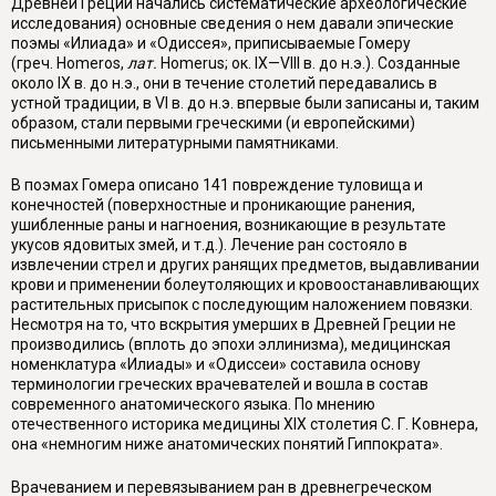
Древней Греции начались системати­ческие археологические
исследования) основные сведения о нем давали эпиче­ские
поэмы «Илиада» и «Одиссея», приписываемые Гомеру
(греч.
Homeros,
лат
.
Homerus;
ок
. IX—VIII
в
.
до н
.
э
.).
Созданные
около IX в. до н.э., они в течение столетий передавались в
устной традиции, в VI в. до н.э. впервые были записаны и, таким
образом, стали первыми греческими (и европейски­ми)
письменными литературными памятниками.
В поэмах Гомера описано 141 повреждение туловища и
конечностей (по­верхностные и проникающие ранения,
ушибленные раны и нагноения, возни­кающие в результате
укусов ядовитых змей, и т.д.). Лечение ран состояло в
извлечении стрел и других ранящих предметов, выдавливании
крови и приме­нении болеутоляющих и кровоостанавливающих
растительных присыпок с по­следующим наложением повязки.
Несмотря на то, что вскрытия умерших в Древней Греции не
производились (вплоть до эпохи эллинизма), медицинская
номенклатура «Илиады» и «Одиссеи» составила основу
терминологии грече­ских врачевателей и вошла в состав
современного анатомического языка. По мнению
отечественного историка медицины XIX столетия С. Г. Ковнера,
она «немногим ниже анатомических понятий Гиппократа».
Врачеванием и перевязыванием ран в древнегреческом