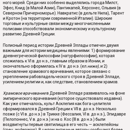
ного морей. Среди них особенно выделялись города Милст,
Эфес, Книд (в Малой Азии), Пантикапей, Херсонес, Ольвия (в
Северном Причерномо­рье). Навкратис (в дельте Нила), Тарент
и Кротон (на территории современ­ной Италии). Широкие
торговые и культурные связи между многочисленны­ми
полисами способствовали экономическому и культурному
развитию Древ­ней Греции.
Полисный период истории Древней Эллады отмечен двумя
важными для истории медицины явлениями: 1) формирование
древнегреческой философии (натурфилософии), которая
сложилась к VI в. до н.э., главным образом в Ионии, и
окончательно оформилась к IV в. до н.э. (ел.
ниже),
и 2)
становле­ние храмового врачевания, которое связано с
укреплением рабовладельческого строя в Древней Элладе,
усилением религии и, как следствие, становлением храмов.
Храмовое врачевание
в Древней Элладе развивалось на фоне
эмпириче­ского врачевания (которое существовало издавна).
Как уже отмечалось, культ Асклепия как бога-целителя
сформировался в Древней Греции к VII в. до н.э. Несколько
позже (с VI в. до н.э.) в Трикке (Фессалия, VI в. до н.э.), Эпидавре
(Пелопоннес, V в. до н.э.) и на о. Кос (III в. до н.э.) были
воздвигнуты первые святилища в его честь — асклепейоны
(греч.
asclepieion
). В целом ан­тичные авторы сообщают более