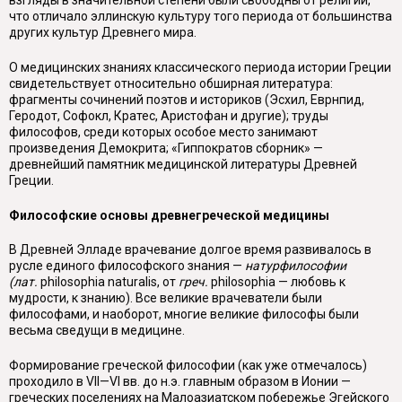
взгляды в значительной степени были свободны от религии,
что отличало эллинскую культуру того периода от большинства
дру­гих культур Древнего мира.
О медицинских знаниях классического периода истории Греции
свидетель­ствует относительно обширная литература:
фрагменты сочинений поэтов и ис­ториков (Эсхил, Еврнпид,
Геродот, Софокл, Кратес, Аристофан и другие); труды
философов, среди которых особое место занимают
произведения Демо­крита; «Гиппократов сборник» —
древнейший памятник медицинской литера­туры Древней
Греции.
Философские основы древнегреческой медицины
В Древней Элладе врачевание долгое время развивалось в
русле единого философского знания —
натурфилософии
(лат.
philosophia
naturalis
, от
греч.
philosophia
— любовь к
мудрости, к знанию). Все великие врачеватели были
философами, и наоборот, многие великие философы были
весьма сведущи в медицине.
Формирование греческой философии (как уже отмечалось)
проходило в VII—VI вв. до н.э. главным образом в Ионии —
греческих поселениях на Малоазиатском побережье Эгейского