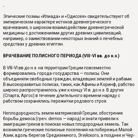
Эпические поэмы «Илиада» и «Одиссея» свидетельствуют об
эмпириче­ском характере истоков древнегреческого
врачевания, о широком взаимодей­ствии древнегреческой
медицины с достижениями других древних цивилиза­ций,
например, о заимствовании некоторых знаний о лечебных
средствах у древних египтян.
ВРАЧЕВАНИЕ ПОЛИСНОГО ПЕРИОДА (
VIII
-
VI
вв. до н.э.)
В VIII-VI вв до н.э. на территории Греции повсеместно
формировались го­рода-государства — полисы. Они
объединяли свободных граждан, владевших землей и рабами.
В высокоразвитых полисах, таких, как Афины и Коринф, рабство
широко распространилось уже к концу VI в. до н.э. В других
(Спарта, Аргос) в течение длительного времени наряду с
рабством сохранялись пере­житки родового строя.
Неплодородность земли материковой Греции, обострение
борьбы демоса (греч.
demos
— народ) и знати привели к
эмиграции греков в поисках новых плодородных земель. Так
возникли греческие полисные поселения на побере­жье Малой
Азии, вдоль берегов Средиземного, Эгейского, а позднее и Чер­