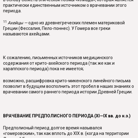
практически единст­венным источником о врачевании этого
периода.
11
Ахейцы —
одно из древнегреческих племен материковой
Греции (Фессалия, Пело-поннес). У Гомера все греки
называются ахейцами.
К сожалению, письменных источников медицинского
содержания от крито-ахейского периода (так же как и
хараппского периода) пока не имеется;
возможно, расшифровка крито-микенского линейного письма
позволит в бу­дущем восполнить этот пробел в наших знаниях о
врачевании самого раннего периода истории Древней Греции.
ВРАЧЕВАНИЕ ПРЕДПОЛИСНОГО ПЕРИОДА (XI—IX вв. до н.э.)
Предполисный период долгое время назывался
«гомеровским», так как вплоть до XIX в. (когда на территории