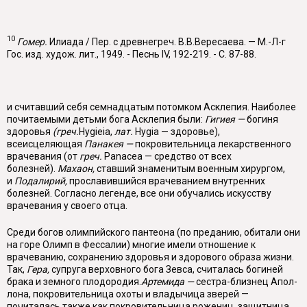
10
Гомер.
Илиада / Пер. с древнегреч. В.В.Вересаева. — М.-Л-г
Гос. изд. худож. лит., 1949. - Песнь IV, 192-219. - С. 87-88.
и считавший себя семнадцатым потомком Асклепия. Наиболее
почитаемыми детьми бога Асклепия были:
Гигиея —
богиня
здоровья
(греч.
Hygieia
,
лат.
Hygia
— здоровье),
всеисцеляющая
Панакея —
покровительница лекарствен­ного
врачевания (от
греч.
Panacea
— средство от всех
болезней).
Махаон,
ставший знаменитым военным хирургом,
и
Подалирий,
прославившийся вра­чеванием внутренних
болезней. Согласно легенде, все они обучались искусст­ву
врачевания у своего отца.
Среди богов олимпийского пантеона (по преданию, обитали они
на горе Олимп в Фессалии) многие имели отношение к
врачеванию, сохранению здоро­вья и здорового образа жизни.
Так,
Гера,
супруга верховного бога Зевса, счита­лась богиней
брака и земного плодородия.
Артемида —
сестра-близнец Апол­
лона, покровительница охоты и владычица зверей —
почиталась также как по­кровительница рожениц, защитница