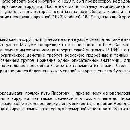
 курс оперативной хирургии; с 1829 г. был профессором кафедры
перативной хирургии. После выхода в отставку эмигрировал 
я деятельность которого охватывала всю область клиники в
ации перевязки наружной (1823) и общей (1837) подвздошной арт
мам самой хирургии и травматологии в узком смысле, но также ан
их узлов. Мы уже говорили, что в соавторстве с П. Н. Савенк
лассическим сочинением по хирургической анатомии. В 1840 г. о
хирургическое действие требует возможно подробных и точных
ечением трупов. Познание одной описательной анатомии... дл
тносительное положение частей во взаимной их связи... Стол
пределения тех болезненных изменений, которые чаще требуют по
прокладывали прямой путь Пирогову — признанному основополож
ния в хирургии. Нет также сомнений и в том, что еще до Пиро
ктеризовали как «европейскую знаменитость», операции Арендт
вного хирурга армии Наполеона; о всемирной известности Буяльск