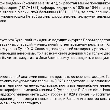
кой академии (окончил ее в 1814 г.), он работал там же помощник
фессором (1817—1821) кафедры хирургии; с 1825 по 1844 г. он
 столице Мариинской больницы (1831 — 1864, то есть больше 3
управляющим Петербургским хирургическим инструментальным 
ова.
ует, что Буяльский как один из ведущих хирургов России предст
оведенных операций — невиданный по тем временам результат. Хир
йся ученик Буша X. X. Саломон, проходивший стажировку у всемирн
операции аневризмы, то я во всем свете доверился бы только дво
 бы читать хирургию, а Илье Васильевичу производить операции»
чественной анатомии нельзя не признать основополагающим. Так, «
мико-хирургические таблицы» (1828), подготовленные с участием
аны в Германии на немецком языке; почти все европейские унив
т корифеев немецкой клиники К. Гуфеланда и Б. Лангенбека. Изв
вардского университета Джон Уоррен в 1829 г. писал: «В госпит
издании для помощи в новых опытах, и Ваша книга весьма кстат
ьма много превосходит»1.