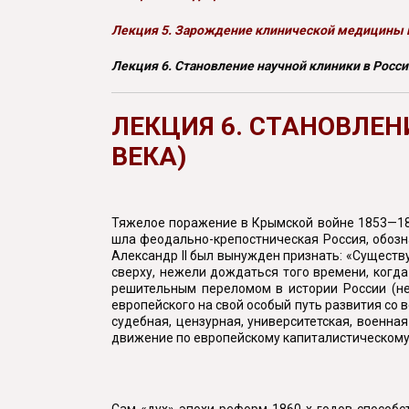
Лекция 5. Зарождение клинической медицины в 
Лекция 6. Становление научной клиники в Росси
ЛЕКЦИЯ 6. СТАНОВЛЕН
ВЕКА)
Тяжелое поражение в Крымской войне 1853—1856
шла феодально-крепостническая Россия, обозн
Александр II был вынужден признать: «Сущест
сверху, нежели дождаться того времени, когда
решительным переломом в истории России (нет
европейского на свой особый путь развития со 
судебная, цензурная, университетская, военна
движение по европейскому капиталистическому п
Сам «дух» эпохи реформ 1860-х годов способ