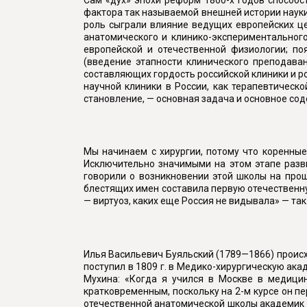
фактора так называемой внешней истории науки
роль сыграли влияние ведущих европейских ц
анатомического и клинико-экспериментальног
европейской и отечественной физиологии; по
(введение этапности клинического преподаван
составляющих гордость российской клиники и р
научной клиники в России, как терапевтическо
становление, — основная задача и основное со
Мы начинаем с хирургии, потому что коренны
Исключительно значимыми на этом этапе разв
говорили о возникновении этой школы на прош
блестящих имен составила первую отечественную
— виртуоз, каких еще Россия не видывала» — так
Илья Васильевич Буяльский (1789—1866) происх
поступил в 1809 г. в Медико-хирургическую ака
Мухина: «Когда я учился в Москве в медицин
кратковременным, поскольку на 2-м курсе он п
отечественной анатомической школы академик П