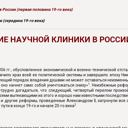
России (первая половина 19-го века)
и (середина 19-го века)
ИЕ НАУЧНОЙ КЛИНИКИ В РОССИИ
 гг., обусловленное экономической и военно-технической отста
ачило крах всей ее политической системы и завершило эпоху Ник
вующий порядок владения душами не может оставаться неизменным
1
 оно начнет само собой уничтожаться снизу»
. Неизбежные рефо
рудно догадаться, что следующий, четвертый перелом произойд
всеми вытекающими из этого и хорошо нам известными последствия
я и другие реформы, проведенные Александром II, затронули все
2
ути в конце 19-го и начале 20-го века
.
ствовал закреплению принципиальных перемен в клинической ме