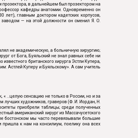
ом прозектора, в дальнейшем был прозектором на
 профессор кафедры анатомии. Одновременно он
0 лет), главным доктором кадетских корпусов,
заводом — на этой должности он сменил Я. О.
авлял не академическую, а больничную хирургию;
ург от Бога, Буяльский не знал равных себе ни
о известного британского хирурга Эстли Купера,
им: Астлей Куперу и Буяльскому». А сам учитель
.
 ...целую сенсацию не только в России, но и за
 лучших художников, граверов (Ф. И. Иордан, Н.
ерситеты приобрели таблицы; среди полученных
естный американский хирург из Массачусетского
але бостонском мы часто перевязывали большие
и пришла к нам на консилиум, поелику она всех