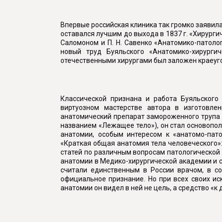
Впервые российская клиника так громко заявила
оставался лучшим до выхода в 1837 г. «Хирурги
Саломоном и П. Н. Савенко «Анатомико-патоло
новый труд Буяльского «Анатомико-хирурги
отечественными хирургами был заложен краеуг
Классической признана и работа Буяльского
виртуозном мастерстве автора в изготовле
анатомический препарат замороженного трупа м
названием «Лежащее тело»), он стал основопо
анатомии, особым интересом к «анатомо-пат
«Краткая общая анатомия тела человеческого»:
статей по различным вопросам патологической 
анатомии в Медико-хирургической академии и с
считали единственным в России врачом, в с
официальное признание. Но при всех своих ис
анатомии он видел в ней не цель, а средство «к