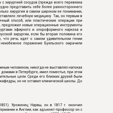
 с хирургией сосудов (прежде всего перевязка
рудно представить себе более разностороннего
только хирургия в самом широком ее понимании,
составляло лечебную медицину. Так, он первым в
чный способ, или пластические операции при
), предложил новые операционные инструменты
рургами эфирного и хлороформного наркоза и
русской хирургии, если бы вторая половина его
е, что речь идет о самом удивительном гении
, неизбежное поражение Буяльского омрачили
омным человеком, никогда не выставлял напоказ
 домами в Петербурге, имел поместье; при этом
рительные цели. Среди его близких друзей были
й кафедры, он не оставил клинической школы. До
51). Уроженец Нарвы, он в 1817 г. окончил
ермании и Англии; как адъюнкт-профессор он с