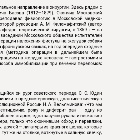
альное направление в хирургии. Здесь рядом с
ича Басова (1812—1879). Окончив Московский
 преподавал физиологию в Московской медико-
оторой руководил А. М. Филомафитский (автор
афедре теоретической хирургии, с 1859 г.— на
а заседании Московского общества испытателей
перации наложения фистулы на желудок собаки
и французском языках, на год опередив сходные
ия (методика операции в дальнейшем была
ерациям на желудке человека — гастростомии и
способа иммобилизации при лечении переломов;
ийся хи рург советского периода С. С. Юдин
клиники в предлистеровскую, доантисептическую
волюционной России Н. А. Вельяминова: «Что мы
, септицемию, рожу и дифтерит ран — одну из
иболее старом, едва засучив рукава и несколько
ра, только что окончившие обход и перевязки,
, другой — лигатуры из красного шелка, которые
тут же на столике, воткнутые в сальную свечку,