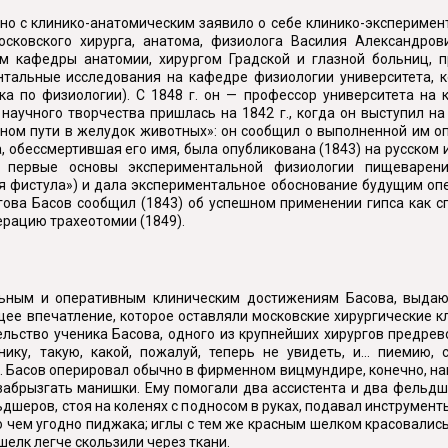
 с клинико-анатомическим заявило о себе клинико-эксперимент
ковского хирурга, анатома, физиолога Василия Александров
ром кафедры анатомии, хирургом Градской и глазной больниц,
нтальные исследования на кафедре физиологии университета, к
ка по физиологии). С 1848 г. он — профессор университета на к
 научного творчества пришлась на 1842 г., когда он выступил н
нном пути в желудок животных»: он сообщил о выполненной им о
, обессмертившая его имя, была опубликована (1843) на русском 
первые основы экспериментальной физиологии пищеварен
ая фистула») и дала экспериментальное обоснование будущим оп
огова Басов сообщил (1843) об успешном применении гипса как 
ерацию трахеотомии (1849).
ным и оперативным клиническим достижениям Басова, выдающ
тущее впечатление, которое оставляли московские хирургические 
ельство ученика Басова, одного из крупнейших хирургов предре
ику, такую, какой, пожалуй, теперь не увидеть, и... пиемию
.. Басов оперировал обычно в фирменном вицмундире, конечно, на
абрызгать манишки. Ему помогали два ассистента и два фельдше
дшеров, стоя на коленях с подносом в руках, подавал инструменты
 чем угодно пиджака; иглы с тем же красным шелком красовались 
шелк легче скользили через ткани.