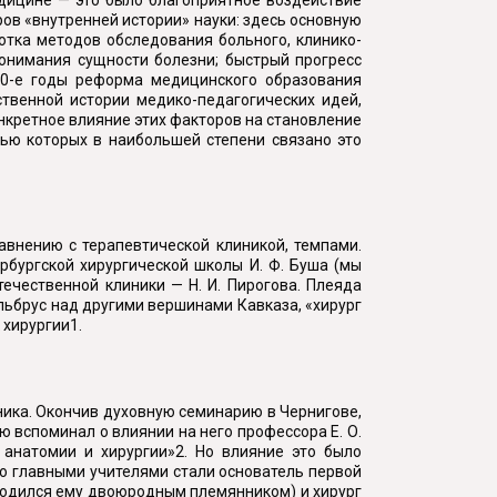
ов «внутренней истории» науки: здесь основную
тка методов обследования больного, клинико-
онимания сущности болезни; быстрый прогресс
 60-е годы реформа медицинского образования
ственной истории медико-педагогических идей,
нкретное влияние этих факторов на становление
стью которых в наибольшей степени связано это
внению с терапевтической клиникой, темпами.
бургской хирургической школы И. Ф. Буша (мы
ечественной клиники — Н. И. Пирогова. Плеяда
Эльбрус над другими вершинами Кавказа, «хирург
 хирургии1.
ника. Окончив духовную семинарию в Чернигове,
ю вспоминал о влиянии на него профессора Е. О.
 анатомии и хирургии»2. Но влияние это было
го главными учителями стали основатель первой
иходился ему двоюродным племянником) и хирург