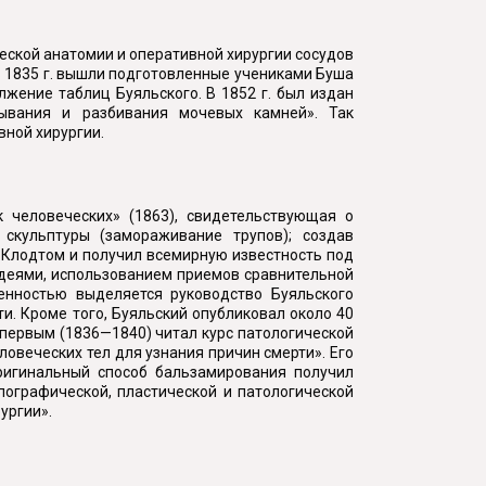
ческой анатомии и оперативной хирургии сосудов
 В 1835 г. вышли подготовленные учениками Буша
жение таблиц Буяльского. В 1852 г. был издан
зывания и разбивания мочевых камней». Так
ной хирургии.
 человеческих» (1863), свидетельствующая о
скульптуры (замораживание трупов); создав
. Клодтом и получил всемирную известность под
идеями, использованием приемов сравнительной
енностью выделяется руководство Буяльского
и. Кроме того, Буяльский опубликовал около 40
 первым (1836—1840) читал курс патологической
овеческих тел для узнания причин смерти». Его
ригинальный способ бальзамирования получил
пографической, пластической и патологической
ургии».