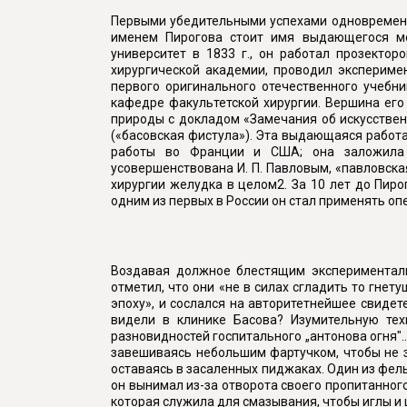
Первыми убедительными успехами одновременно
именем Пирогова стоит имя выдающегося мос
университет в 1833 г., он работал прозекто
хирургической академии, проводил экспериме
первого оригинального отечественного учебни
кафедре факультетской хирургии. Вершина его
природы с докладом «Замечания об искусстве
(«басовская фистула»). Эта выдающаяся работа
работы во Франции и США; она заложила 
усовершенствована И. П. Павловым, «павловск
хирургии желудка в целом2. За 10 лет до Пир
одним из первых в России он стал применять оп
Воздавая должное блестящим эксперименталь
отметил, что они «не в силах сгладить то гне
эпоху», и сослался на авторитетнейшее свидет
видели в клинике Басова? Изумительную техн
разновидностей госпитального „антонова огня".
завешиваясь небольшим фартучком, чтобы не з
оставаясь в засаленных пиджаках. Один из фель
он вынимал из-за отворота своего пропитанного
которая служила для смазывания, чтобы иглы и 