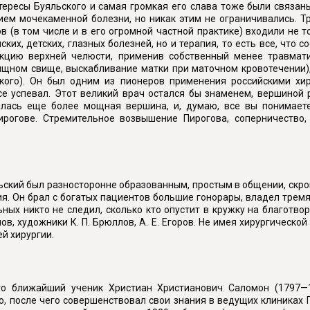
ересы Буяльского и самая громкая его слава тоже были связаны
ем мочекаменной болезни, но никак этим не ограничивались. Т
в (в том числе и в его огромной частной практике) входили не 
их, детских, глазных болезней, но и терапия, то есть все, что 
екцию верхней челюсти, применив собственный менее травмати
щном свище, выскабливание матки при маточном кровотечении
ского). Он был одним из пионеров применения российскими хи
се успевал. Этот великий врач остался бы знаменем, вершиной 
ялась еще более мощная вершина, и, думаю, все вы понимает
рогове. Стремительное возвышение Пирогова, соперничество
ьский был разносторонне образованным, простым в общении, скр
я. Он брал с богатых пациентов большие гонорары, владел тремя
ных никто не следил, сколько кто опустит в кружку на благотво
ов, художники К. П. Брюллов, А. Е. Егоров. Не имея хирургическо
й хирургии.
о ближайший ученик Христиан Христианович Саломон (1797—18
, после чего совершенствовал свои знания в ведущих клиниках Г