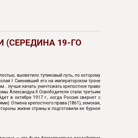
 (СЕРЕДИНА 19-ГО
лостью, высветило тупиковый путь, по которому
олая I. Сменивший его на императорском троне
... лучше начать уничтожать крепостное право
рмы Александра II Освободителя стали третьим
ет в октябре 1917 г., когда Россия свернет с
ми). Отмена крепостного права (1861), земская,
 стороны жизни страны и подготовили ее бурное
дицине — это было благоприятное воздействие