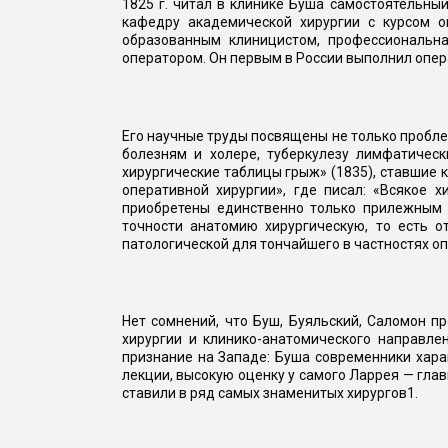
1825 г. читал в клинике Буша самостоятельный
кафедру академической хирургии с курсом о
образованным клиницистом, профессиональна
оператором. Он первым в России выполнил опер
Его научные труды посвящены не только пробле
болезням и холере, туберкулезу лимфатическ
хирургические таблицы грыж» (1835), ставшие к
оперативной хирургии», где писал: «Всякое 
приобретены единственно только прилежным с
точности анатомию хирургическую, то есть о
патологической для тончайшего в частностях о
Нет сомнений, что Буш, Буяльский, Саломон 
хирургии и клинико-анатомического направле
признание на Западе: Буша современники хара
лекции, высокую оценку у самого Ларрея — гла
ставили в ряд самых знаменитых хирургов1.