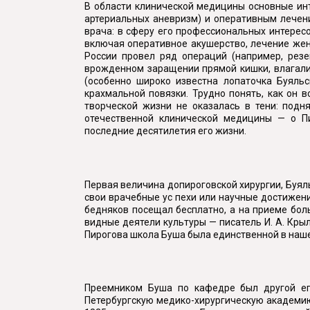
В области клинической медицины основные инт
артериальных аневризм) и оперативным лечени
врача: в сферу его профессиональных интересо
включая оперативное акушерство, лечение женск
России провел ряд операций (например, рез
врожденном заращении прямой кишки, влагали
(особенно широко известна лопаточка Буяль
крахмальной повязки. Трудно понять, как он в
творческой жизни не оказалась в тени: подн
отечественной клинической медицины — о Пи
последние десятилетия его жизни.
Первая величина допироговской хирургии, Буял
свои врачебные ус пехи или научные достижени
бедняков посещал бесплатно, а на приеме боль
видные деятели культуры — писатель И. А. Крыл
Пирогова школа Буша была единственной в наше
Преемником Буша по кафедре был другой ег
Петербургскую медико-хирургическую академию