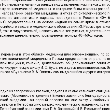
. Но перемены начались раньше под давлением комплекса фактор
ентров клинической медицины, с которыми были связаны разрабо
о направлений развития медицины и отказ от онтологического п
явление антисептики и наркоза; проведенная в России в 40—
ия), осуществленная на основе «одной из самых ярких в отече
оссийского высшего медицинского образования»3. Рассмотреть ко
й, так и хирургической, назвать имена тех ученых, с деятельно
держание данной лекции, посвященной периоду 40—60-х годов.
е перемены в этой области медицины шли опережающими, по сра
ития клинической медицины в России представляются роль петер
лой лекции) и, конечно, деятельность общепризнанного гения от
 хирургическую школу И. Ф. Буша, но и здесь возвышается, как 
 писал о Буяльском В. А. Оппель, сам выдающийся хирург и историк
одил из запорожских казаков, родился в семье сельского священ
демию (Московское отделение). В конце жизни он с благодарность
ской академии... он первый поселил во мне охоту и любовь к
еревелся в Петербургскую медико-хирургическую академию, где е
етербургской академии наук П. А. Загорский (И. В. Буяльский пр