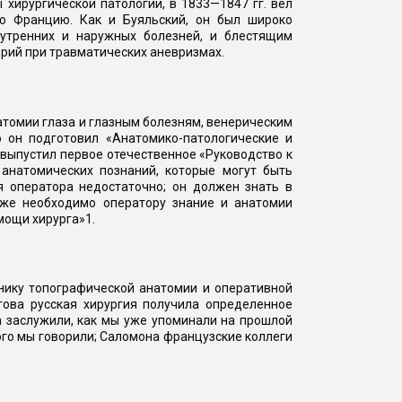
 хирургической патологии, в 1833—1847 гг. вел
во Францию. Как и Буяльский, он был широко
нутренних и наружных болезней, и блестящим
ерий при травматических аневризмах.
атомии глаза и глазным болезням, венерическим
о он подготовил «Анатомико-патологические и
н выпустил первое отечественное «Руководство к
 анатомических познаний, которые могут быть
я оператора недостаточно; он должен знать в
ь же необходимо оператору знание и анатомии
мощи хирурга»1.
нику топографической анатомии и оперативной
гова русская хирургия получила определенное
а заслужили, как мы уже упоминали на прошлой
ого мы говорили; Саломона французские коллеги