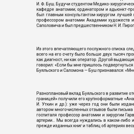
И. Ф. Буш. Будучи студентом Медико-хирургичес
кафедре анатомии; ординатором и адьюнкт-про
был главным консультантом-хирургом лучшей в
профессором анатомии Академии художеств и 
Саполовича и был предшественником Н. И. Пирог
Из этого впечатляющего послужного списка след
всего на его счету было больше двух тысяч пр
как диагност, ни как оператор. Другой выдающи
говорил: «Если бы мне пришлось подвергнуться 
Буяльского и Саломона — Буш признавался: «Мне
Разноплановый вклад Буяльского в развитие оте
границей» получили его крупноформатные «Анато
И. Уткин и др.): уже через год они были изд
автором многочисленных отзывов были письма о
госпиталя профессор анатомии и хирургии Гар
артерии... Мы всегда нуждались в каком-либо 
прежде изданных книг и таблиц об артериях вес