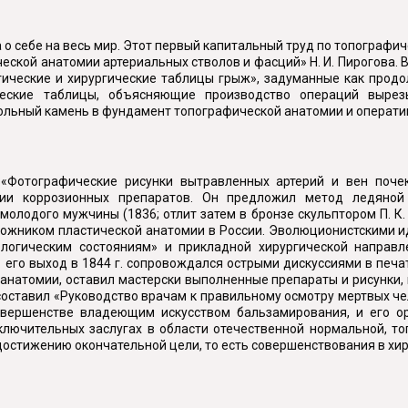
 о себе на весь мир. Этот первый капитальный труд по топографи
ческой анатомии артериальных стволов и фасций» Н. И. Пирогова.
гические и хирургические таблицы грыж», задуманные как продол
ческие таблицы, объясняющие производство операций выре
ольный камень в фундамент топографической анатомии и оператив
 «Фотографические рисунки вытравленных артерий и вен почек
нии коррозионных препаратов. Он предложил метод ледяной 
олодого мужчины (1836; отлит затем в бронзе скульптором П. К
ложником пластической анатомии в России. Эволюционистскими 
ологическим состояниям» и прикладной хирургической направл
 его выход в 1844 г. сопровождался острыми дискуссиями в печат
анатомии, оставил мастерски выполненные препараты и рисунки,
оставил «Руководство врачам к правильному осмотру мертвых чел
овершенстве владеющим искусством бальзамирования, и его о
ключительных заслугах в области отечественной нормальной, то
 достижению окончательной цели, то есть совершенствования в хир