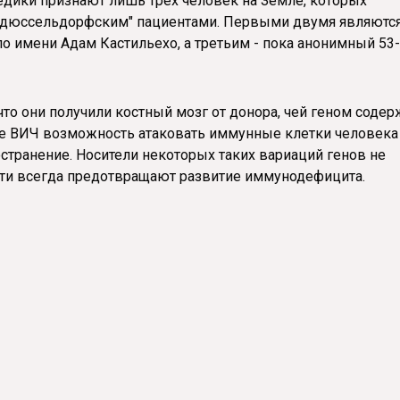
дики признают лишь трех человек на Земле, которых
 "дюссельдорфским" пациентами. Первыми двумя являютс
о имени Адам Кастильехо, а третьим - пока анонимный 53-
 что они получили костный мозг от донора, чей геном соде
е ВИЧ возможность атаковать иммунные клетки человека
транение. Носители некоторых таких вариаций генов не
очти всегда предотвращают развитие иммунодефицита.