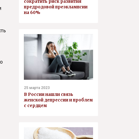
сократить риск развития
предродовой преэклампсии
и
на 60%
сть
то
25 марта 2023
В России нашли связь
женской депрессии и проблем
с сердцем