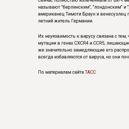
Сейчас полностью излеченным от ВИЧ ме
называют "берлинским", "лондонским" и
американец Тимоти Браун и венесуэлец п
летний житель Германии.
Их неуязвимость к вирусу связана с тем,
мутации в генах CXCR4 и CCR5, лишающи
же значительно замедляющие его распрос
всегда избавляются от вируса, но они п
По материалам сайта
ТАСС