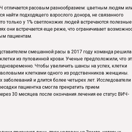
Ч отличается расовым разнообразием: цветным людям ил
ся найти подходящего взрослого донора, не связанного
 что только у 1% светлокожих людей встречаются полезные
иях они встречается еще реже, что ограничивает возможно
ым пациентам.
едставителем смешанной расы в 2017 году команда решила
летки из пуповинной крови. Ученые предположили, что э
одновременно. Чтобы увеличить шансы на успех, клетки
стволовыми клетками одного из родственников женщины.
х заболеваний и длится более четырех лет. Исследователи
ересадки пациентка смогла прекратить прием
через 30 месяцев после окончания лечения ее статус ВИЧ-