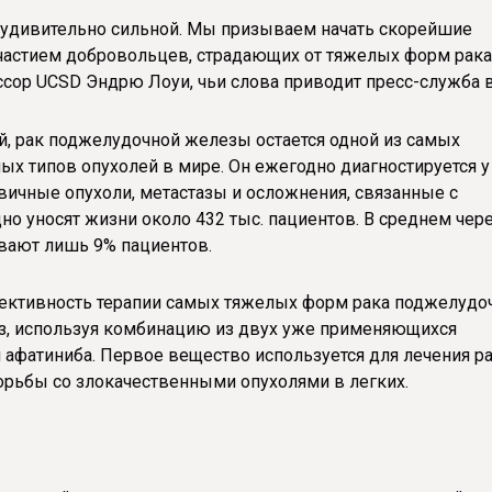
 удивительно сильной. Мы призываем начать скорейшие
участием добровольцев, страдающих от тяжелых форм рака
сор UCSD Эндрю Лоуи, чьи слова приводит пресс-служба в
, рак поджелудочной железы остается одной из самых
ых типов опухолей в мире. Он ежегодно диагностируется у
рвичные опухоли, метастазы и осложнения, связанные с
но уносят жизни около 432 тыс. пациентов. В среднем чер
вают лишь 9% пациентов.
фективность терапии самых тяжелых форм рака поджелудо
з, используя комбинацию из двух уже применяющихся
 афатиниба. Первое вещество используется для лечения р
борьбы со злокачественными опухолями в легких.