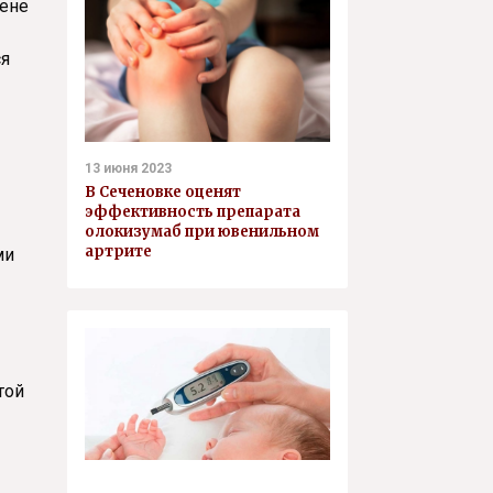
гене
ся
13 июня 2023
В Сеченовке оценят
эффективность препарата
олокизумаб при ювенильном
артрите
ми
той