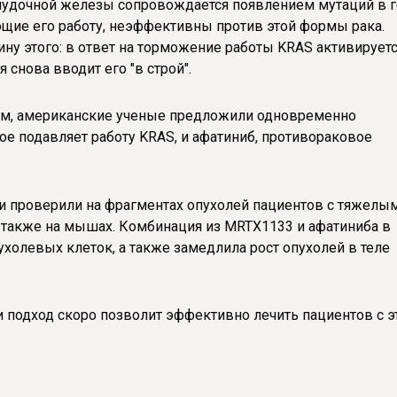
лудочной железы сопровождается появлением мутаций в 
ющие его работу, неэффективны против этой формы рака.
у этого: в ответ на торможение работы KRAS активирует
 снова вводит его "в строй".
изм, американские ученые предложили одновременно
е подавляет работу KRAS, и афатиниб, противораковое
ли проверили на фрагментах опухолей пациентов с тяжелы
также на мышах. Комбинация из MRTX1133 и афатиниба в
холевых клеток, а также замедлила рост опухолей в теле
 подход скоро позволит эффективно лечить пациентов с э