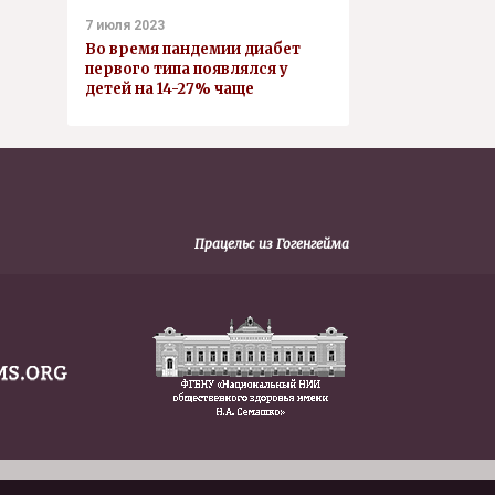
7 июля 2023
Во время пандемии диабет
первого типа появлялся у
детей на 14-27% чаще
Працельс из Гогенгейма