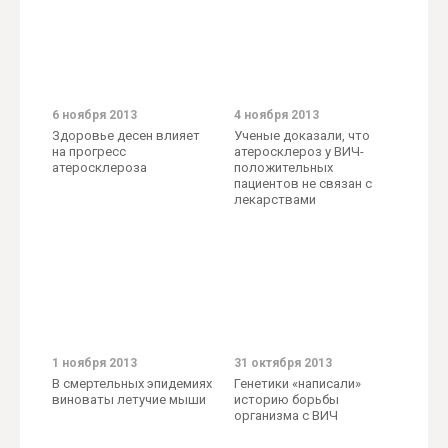
6 ноября 2013
4 ноября 2013
Здоровье десен влияет
Ученые доказали, что
на прогресс
атеросклероз у ВИЧ-
атеросклероза
положительных
пациентов не связан с
лекарствами
1 ноября 2013
31 октября 2013
В смертельных эпидемиях
Генетики «написали»
виноваты летучие мыши
историю борьбы
организма с ВИЧ