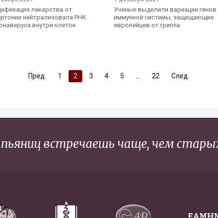
ификация лекарства от
Ученые выделили вариации генов
ертонии нейтрализовала РНК
иммунной системы, защищающие
онавируса внутри клеток
европейцев от гриппа
Пред.
1
2
3
4
5
22
След.
пьяниц встречаешь чаще, чем старых