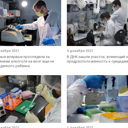
екабря 2021
5 декабря 2021
ные впервые проследили за
В ДНК нашли участок, влияющий 
янием алкоголя на мозг еще не
предрасположенность к суицидам
денного ребенка
екабря 2021
1 декабря 2021