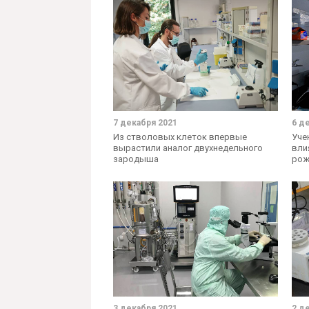
7 декабря 2021
6 д
Из стволовых клеток впервые
Уче
вырастили аналог двухнедельного
вли
зародыша
рож
3 декабря 2021
2 д