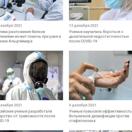
декабря 2021
13 декабря 2021
тема разложения белков
Ученые научились бороться с
тениями может помочь при раке и
дыхательной недостаточностью
езни Альцгеймера
после COVID-19
декабря 2021
9 декабря 2021
сийские ученые разработали
Ученые повысили эффективность
арство от тревожности после
больничной дезинфекции против
ID-19
стафилококка