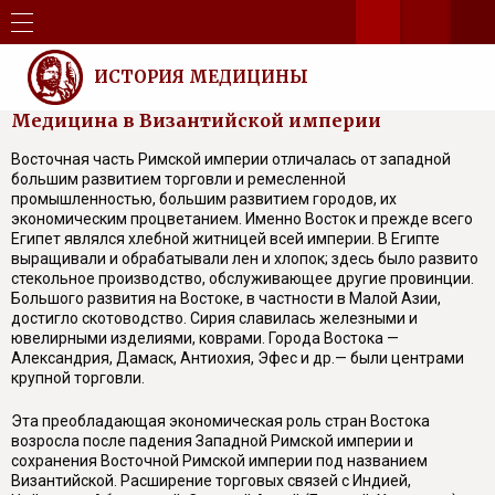
ИСТОРИЯ МЕДИЦИНЫ
Медицина в Византийской империи
Восточная часть Римской империи отличалась от западной
большим развитием торговли и ремесленной
промышленностью, большим развитием городов, их
экономическим процветанием. Именно Восток и прежде всего
Египет являлся хлебной житницей всей империи. В Египте
выращивали и обрабатывали лен и хлопок; здесь было развито
стекольное производство, обслуживающее другие провинции.
Большого развития на Востоке, в частности в Малой Азии,
достигло скотоводство. Сирия славилась железными и
ювелирными изделиями, коврами. Города Востока —
Александрия, Дамаск, Антиохия, Эфес и др.— были центрами
крупной торговли.
Эта преобладающая экономическая роль стран Востока
возросла после падения Западной Римской империи и
сохранения Восточной Римской империи под названием
Византийской. Расширение торговых связей с Индией,