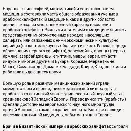
Наравне с философией, математикой и естествознанием
медицина составляла часть общего образования ученых в
арабских халифатах. В медицине, как и в других областях
знания, сказался многоплеменный характер населения
арабских халифатов. Видными деятелями в медицине явились
представители многочисленных народов, населявших
халифаты или связанных с ними экономически и культурно:
сирийцы (основатели крупных больниц и школ с IV века, еще до
образования первого халифата), хорезмийцы, иранцы (персы),
армяне, азербайджанцы, египтяне, мавры, евреи, отчасти
индусы и многие другие. В Бухаре, Хорезме, Мерве (ныне
Мары), Самарканде, Дамаске, Багдаде, Каире, Кордове жили и
работали выдающиеся врачи.
Большую роль в развитии медицинских знаний играли
комментаторы и переводчики медицинской литературы с
арабского «а латинский язык — универсальный научный язык
средневековой Западной Европы. Переводчики эти (арабисты)
сделали достоянием европейского научного мира труды
врачей Востока, а также сохранившееся на Востоке наследие
классиков античной медицины, забытое тогда в Европе.
Врачи в Византийской империи и арабских халифатах
сыграли