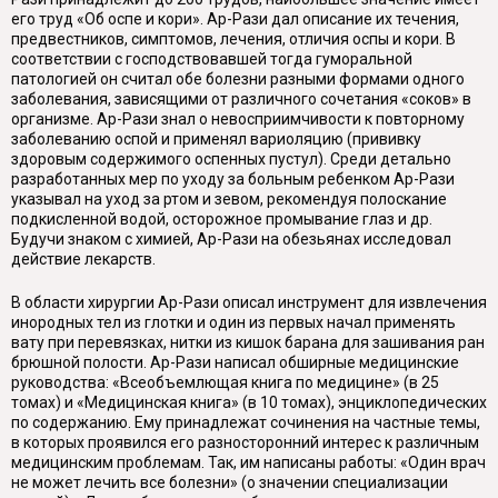
его труд «Об оспе и кори». Ар-Рази дал описание их течения,
предвестников, симптомов, лечения, отличия оспы и кори. В
соответствии с господствовавшей тогда гуморальной
патологией он считал обе болезни разными формами одного
заболевания, зависящими от различного сочетания «соков» в
организме. Ар-Рази знал о невосприимчивости к повторному
заболеванию оспой и применял вариоляцию (прививку
здоровым содержимого оспенных пустул). Среди детально
разработанных мер по уходу за больным ребенком Ар-Рази
указывал на уход за ртом и зевом, рекомендуя полоскание
подкисленной водой, осторожное промывание глаз и др.
Будучи знаком с химией, Ар-Рази на обезьянах исследовал
действие лекарств.
В области хирургии Ар-Рази описал инструмент для извлечения
инородных тел из глотки и один из первых начал применять
вату при перевязках, нитки из кишок барана для зашивания ран
брюшной полости. Ар-Рази написал обширные медицинские
руководства: «Всеобъемлющая книга по медицине» (в 25
томах) и «Медицинская книга» (в 10 томах), энциклопедических
по содержанию. Ему принадлежат сочинения на частные темы,
в которых проявился его разносторонний интерес к различным
медицинским проблемам. Так, им написаны работы: «Один врач
не может лечить все болезни» (о значении специализации