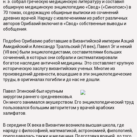
н. э. собрал греческую медицинскую литературу и составил
обширную медицинскую энциклопедию «Свод» («Синопсис») в
70 томах, содержащую обширные выписки из сочинений
древних врачей. Наряду с извлечениями из работ различных
авторов Орибазий включил в «Свод» собственные выводы и
обобщения.
Подобно Орибазию работавшие в Византийской империи Аэций
Амидийский и Александр Тралльский (VI век), Павел Эг и некий
(VII век) были энциклопедистами, составителями больших
сочинений, в которых они собрали и систематизировали
богатое наследие античной медицины. Это составляет крупную
историческую заслугу византийских ученых. Многие из
произведений древности, вошедшие в эти энциклопедические
труды, в оригиналах погибли и до нас не дошли.
Павел Эгинский был крупным
хирургом раннего средневековья.
Он много занимался акушерством. Его энциклопедический труд
пользовался большим авторитетом у врачей арабских
халифатов.
В середине IX века в Византии возникла высшая школа, где
наряду с философией, математикой, астрономией, филологией,
преподавалась также и медицина. Подготовка врачей, до того