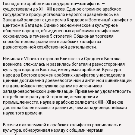
Господство арабов и их государства—
халифаты
—
существовали до XII—XIII веков. Единое огромное арабское
государство просуществовало недолго и разделилось на
Западный халифат с центром в Кордове и Восточный халифат с
центром в Багдаде. Однако экономическое и культурное
общение народов, объединенных арабскими халифатами,
сохранилось в течение 5 столетий. Обширная торговля
способствовала развитию в арабских халифатах
разносторонней хозяйственной деятельности.
Начиная с VII века в странах Ближнего и Среднего Востока
возникла, сложилась и развилась богатая и разносторонняя
культура народов Востока, именуемая арабской. Культура
народов Востока времен арабских халифатов унаследовала
ценные достижения древневосточной и античной цивилизации
и в дальнейшем послужила одним из источников
западноевропейской цивилизации. Призванная удовлетворять
потребности растущей торговли, земледелия и
промышленности, наука в арабских халифатах XIII—XII веков
достигла более высокого развития, чем западноевропейская
наука того времени.
В связи с экономикой в арабских халифатах развивалась и
культура, обнаруживая наряду с общими чертами