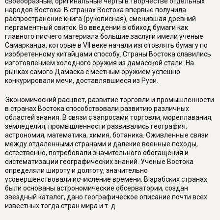
своеобразные, оригинальные черты в творчестве отдельных
народов Востока. В странах Востока впервые получила
распространение книга (рукописная), сменившая древний
пергаментный свиток. Во введении в обиход бумаги как
главного писчего материала большие заслуги имели ученые
Самарканда, которые в VII веке начали изготовлять бумагу по
изобретенному китайцами способу. Страны Востока славились
изготовлением холодного оружия из дамасской стали. На
рынках самого Дамаска с местным оружием успешно
конкурировали мечи, доставлявшиеся из Руси.
Экономический расцвет, развитие торговли и промышленности
в странах Востока способствовали развитию различных
областей знания. В связи с запросами торговли, мореплавания,
земледелия, промышленности развивались география,
астрономия, математика, химия, ботаника. Оживленные связи
между отдаленными странами и далекие военные походы,
естественно, потребовали значительного обогащения и
систематизации географических знаний. Ученые Востока
определяли широту и долготу, значительно
усовершенствовали исчисление времени. В арабских странах
были основаны астрономические обсерватории, создан
звездный каталог, дано географическое описание почти всех
известных тогда стран мира и т. д.