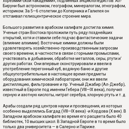
хорезмий-ской «академии», подлинных энциклопедистов. Ал-
Бируни был астрономом, географом, минералогом, этнографом,
историком. За 5—6 столетии до Коперника и Галилея он
отстаивал гелиоцентрическое строение мира.
Большого развития в арабском халифате достигла химия.
Ученые стран Востока проложили путь ряду позднейших
открытий, хотя и ставили себе подчас фантастические задачи
(влияние алхимии). Восточные химики должны были
удовлетворять хозяйственно-производственным запросам
своего времени, в частности в связи с горными промыслами,
участвовать в добывании, обработке металлов, серы, ртути и'
других работах. Они впервые сконструировали и ввели в
употребление перегонный куб, водяную баню и другие
общеупотребительные в настоящее время предметы
оборудования химической лаборатории; они же ввели
дистилляцию, фильтрование и пр. Ученый Джабир (Ал-Джебр),
известный в Европе под именем Гебера (VIII—IX века), получил
серную и азотную кислоты, нитрат серебра, хлорную ртуть и т. д.
Арабы создали ряд центров науки и просвещения, из которых
особенно выделялись Багдад (VIII—IX века) -и Кордова (X век). В
Западном арабском халифате во время его расцвета было 40
библиотек, 10 высших школ. В Западной Европе в то время было
только два университета — в Салерно и Париже.