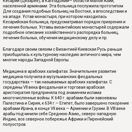
Кесарии (Цезарее), в Каппадокии— области Малой Азии,
населенной армянами. Эта больница послужила прототипом
Для создания подобных больниц на Востоке, а впоследствии и
на ападе. Устав монастыря, при котором находилась
Кесарийская больница, предусматривал порядок призрения и
лечения больных. Уставы византийских монастырей содержали
подробное описание хозяйственного распорядка больниц,
лечения больных, обучения медицинскому делу и пр.
Благодаря своим связям с Византией Киевская Русь раньше
приобщилась к культурному наследию античного мира, чем
многие народы Западной Европы.
Медицина в арабских халифатах. Значительнее развитие
медицина получила в мусульманских феодальных
государствах — так называемых арабских халифатах. С
середины VII века феодальная и торговая арабская
аристократия предприняла под знаменем ислама
многочисленные войны. К 640 г. арабами были завоеваны
Палестина и Сирия, к 634 г.— Египет, было завершено покорение
арабами Ирана, в конце VII века — Армении и Грузии. В VIII веке
арабы подчинили себе Среднюю Азию,, северо-западную
Индию, все северное побережье Африки и Пиренейский
полуостров.