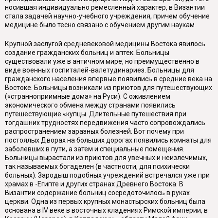
носившая индивидуально ремесленный характер, в Византии
стала задачей научно-учебного учреждения, причем обучение
медицине было тесно связано с обучением другим наукам.
Крупной заслугой средневековой медицины Востока явилось
создание гражданских больниц и аптек. Больницы
существовали уже в античном мире, но преимущественно в
виде военных госпиталей-валетудинариез. Больницы для
гражданского населения впервые появились в средние века на
Востоке. Больницы возникали из приютов для путешествующих
(«странноприимные дома» на Руси). С оживлением
экономического обмена между странами появились
путешествующие «купцы. Длительные путешествия при
тогдашних трудностях передвижения часто сопровождались
распространением заразных болезней. Вот почему при
постоялых Дворах на больших дорогах появились комнаты для
заболевших в пути, а затем и специальные помещения.
Больницы вырастали из приютов для увечных и неизлечимых,
так называемых богаделен (в частности, для психически
больных). Зародыш подобных учреждений встречался уже при
храмах в -Египте и других странах Древнего Востока. В
Византии содержание больниц сосредоточилось в руках
церкви. Одна из первых крупных монастырских больниц была
основана в IV веке в восточных кладениях Римской империи, в