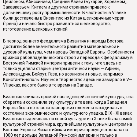
Цейлоном, Абиссинией, Средней Азией (Бухарой, Хорезмом),
Закавказьем, Китаем и другими странами привело к
дальнейшему росту промышленности. В частности, в VI веке
были доставлены в Византию из Китая шелковичные черви
(грена) и начало быстро развиваться шелководство,
изготовление шелковых тканей.
В период раннего феодализма Византия и народы Востока
достигли более значительного развития материальной и
духовной культуры, чем народы Западной Европы. Особенности
кризиса рабовладельческого строя и перехода к феодализму в
Восточной Римской империи привели к тому, что здесь не
только уцелели старые центры античной науки — Афины,
Александрия, Бейрут, Газа, но возникли и новые, например
Константинополь. Научное творчество здесь не замирало в V—
VII веках, как это было в то время на Западе.
Византия явилась прямой наследницей античной культуры, она
сберегла и сохранила эту культуру в те века, когда Западная
Европа была во власти варварских племен и находилась в
состоянии экономического и культурного упадка. В IX—XI веках
Византия выделялась по своей культуре и в X веке была самой
культурной страной мира, крупнейшим культурным центром на
Востоке Европы. Византийская империя просуществовала на
1000 лет дольше Западной Римской империи и только в