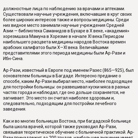
должностные лица по наблюдению за врачами и аптеками.
Существовали научные учреждения, включавшие в круг своих
более широких интересов также и вопросы медицины. Среди
них видное место занимали научные учреждения Средней
Азии — библиотека Саманидов в Бухаре в X веке, «академия»
хорезмшаха Мамуна в Хорезме в начале XI века.Периодом
наибольшего расцвета медицины народов Востока времен
арабских халифатоз были X—XI века. Величайшими
представителями этого периода медицины были Ар-Рази и
Ибн-Сина.
Ар-Раэи, известный в Европе под именем Разес (865—925), был
основателем больницы в Багдаде. Интересно предание о
способе, каким Ар-Рази выбирал место, наиболее подходящее
для постройки больницы: он развешивал куски мяса в разных
частях города и наблюдал, где оно дольше сохраняется, не
загнивает. Это место он считал наиболее здоровым и,
следовательно, подходящим для постройки лечебного
заведения.
Как и во многих больницах Востока, при багдадской больнице
была школа врачей, которой также руководил Ар-Рази,
связывая теоретическое обучение с больничной практикой. Ар-
Рази принадлежит до 200 трудов, наибольшее значение имеет