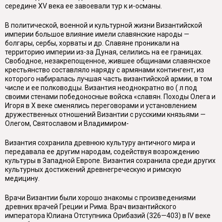
середине XV века ее завоевали тур к и-османы.
В политической, военной и культурной жизни Византийской
империи большое влияние имели славянские народы —
болгары, сербы, хорваты и др. Славяне проникали на
территорию империи из-за Дуная, селились на ее границах.
Свободное, незакрепощенное, жившее общинами славянское
крестьянство составляло наряду с армянами контингент, из
которого набиралась лучшая часть византийской армии, в том
числе и ее полководцы. Византия неоднократно во ( л под
своими стенами победоносные войска «славян. Походы Олега и
Игоря в X веке сменялись переговорами и установлением
дружественных отношений Византии с русскими князьями —
Олегом, Святославом и Владимиром-
Византия сохранила древнюю культуру античного мира и
передавала ее другим народам, содействуя возрождению
культуры в Западной Европе. Византия сохранила среди других
культурных достижений древнегреческую и римскую
медицину.
Врачи Византии были хорошо знакомы с произведениями
древних врачей Греции и Рима. Врач византийского
императора Юлиана Отступника Орибазий (326—403) в IV веке