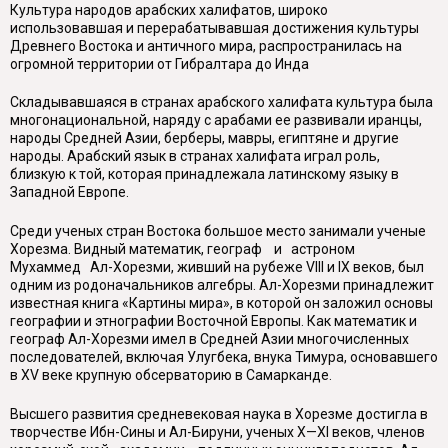
Культура народов арабских халифатов, широко
использовавшая и перерабатывавшая достижения культуры
Древнего Востока и античного мира, распространилась на
огромной территории от Гибралтара до Инда
Складывавшаяся в странах арабского халифата культура была
многонациональной, наряду с арабами ее развивали иранцы,
народы Средней Азии, берберы, мавры, египтяне и другие
народы. Арабский язык в странах халифата играл роль,
близкую к той, которая принадлежала латинскому языку в
Западной Европе.
Среди ученых стран Востока большое место занимали ученые
Хорезма. Видный математик, географ и астроном
Мухаммед Ал-Хорезми, живший на рубеже VIII и IX веков, был
одним из родоначальников алгебры. Ал-Хорезми принадлежит
известная книга «Картины мира», в которой он заложил основы
географии и этнографии Восточной Европы. Как математик и
географ Ал-Хорезми имел в Средней Азии многочисленных
последователей, включая Улугбека, внука Тимура, основавшего
в XV веке крупную обсерваторию в Самарканде.
Высшего развития средневековая наука в Хорезме достигла в
творчестве Ибн-Сины и Ал-Бируни, ученых X—XI веков, членов