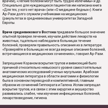
врачей), «Легкие болезни могут быть трудно излечимы» и др.
Специально для нуждающихся пациентов им написана книга
«Для тех, у кого нет врача» (или «О медицине бедных»). Книги
Ар-Рази долго служили учебниками на медицинских
(ракультетах в средневековых университетах Западной
Европы.
Врачи средневекового Востока
придавали большое значение
опытной проверке лечения, изучали действие лекарств на
животных, тщательно наблюдали в больницах течение
болезней, проверяли правильность описания их в литературе.
«Проверяйте в больницах не всегда верные описания болезней,
встречающиеся в медицинских сочинениях», говорил Ар-Рази.
Запрещение Кораном вскрытия трупов и вивисекций было
причиной относительно невысокого уровня самостоятельных
анатомических исследований ученых-мусульман. Арабская
медицинская литература в области анатомии и физиологии
была в основном переводной и компилятивной, главным
образом из сочинений Гиппократа и Галена. Ислам запрещал
вскрытие трупов, и в связи с этим хирургия и акушерство
развивались слабее, чем изучение инфекционных болезней,
лекарствоведение, гигиена.