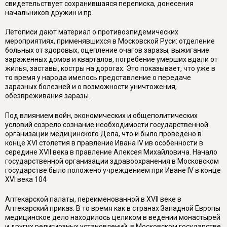
свидетельствует сохранившаяся переписка, донесения
начальников дружин и пр.
Летописи дают материал о противоэпидемических
мероприятиях, применявшихся в Московской Руси: отделение
больных от здоровых, оцепление очагов заразы, выжигание
зараженных домов и кварталов, погребение умерших вдали от
жилья, заставы, костры на дорогах. Это показывает, что уже в
то время у народа имелось представление о передаче
заразных болезней и о возможности уничтожения,
обезвреживания заразы.
Под влиянием войн, экономических и общеполитических
условий созрело сознание необходимости государственной
организации медицинского Дела, что и было проведено в
конце XVI столетия в правление Ивана IV ив особенности в
середине XVII века в правление Алексея Михайловича. Начало
государственной организации здравоохранения в Московском
государстве было положено учреждением при Иване IV в конце
XVI века 104
Аптекарской палаты, переименованной в XVII веке в
Аптекарский приказ. В то время как в странах Западной Европы
медицинское дело находилось целиком в ведении монастырей
и других религиозных установлений, в Московском государстве