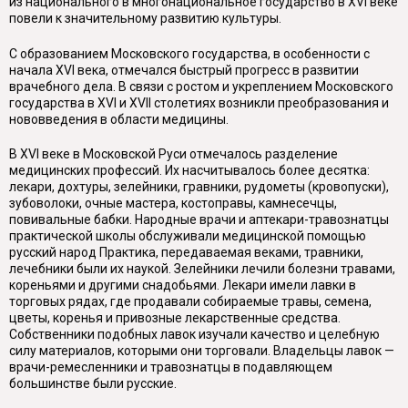
из национального в многонациональное государство в XVI веке
повели к значительному развитию культуры.
С образованием Московского государства, в особенности с
начала XVI века, отмечался быстрый прогресс в развитии
врачебного дела. В связи с ростом и укреплением Московского
государства в XVI и XVII столетиях возникли преобразования и
нововведения в области медицины.
В XVI веке в Московской Руси отмечалось разделение
медицинских профессий. Их насчитывалось более десятка:
лекари, дохтуры, зелейники, гравники, рудометы (кровопуски),
зубоволоки, очные мастера, костоправы, камнесечцы,
повивальные бабки. Народные врачи и аптекари-травознатцы
практической школы обслуживали медицинской помощью
русский народ Практика, передаваемая веками, травники,
лечебники были их наукой. Зелейники лечили болезни травами,
кореньями и другими снадобьями. Лекари имели лавки в
торговых рядах, где продавали собираемые травы, семена,
цветы, коренья и привозные лекарственные средства.
Собственники подобных лавок изучали качество и целебную
силу материалов, которыми они торговали. Владельцы лавок —
врачи-ремесленники и травознатцы в подавляющем
большинстве были русские.