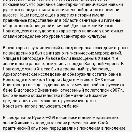
показывают, что основные санитарно-гигиенические навыки
русского народа стояли на значительной для того времени
высоте. Наши предки еще на заре их истории имели
правильные представления в области санитарии и гигиены—
общественной, пищевой и личной. Для времени Киевско-
Новгородского государства характерно наличие у восточных
славян определенного уровня санитарной культуры.
В некоторых случаях русский народ опережал соседние страны
по внедрению в быт санитарно-гигиенических мероприятий.
Улицы в Новгороде и Львове были вымощены в X веке, т. е.
значительно раньше, чем улицы городов Западной Европы. В
Новгороде уже в XI веке был деревянный трубопровод.
Археологические исследования обнаружили остатки бани в
Новгороде в X веке, в Старой Ладоге — в слое IX—X веков.
Иностранцы всегда с удивлением отмечали любовь русских к
бане. В договор с Византией, отнесенный по летописи к 907 г.,
было внесено обязательство побежденной Византии
предоставлять возможность русским купцам в
Константинополе пользоваться баней.
В феодальной Руси XI—XVI веков носителями медицинских
знаний явились народные врачи ремесленники. Свой
практический опыт они передавали из поколения в поколение,