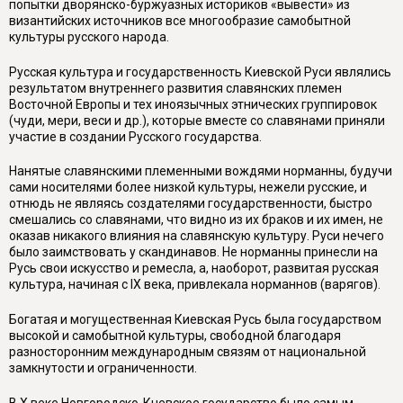
попытки дворянско-буржуазных историков «вывести» из
византийских источников все многообразие самобытной
культуры русского народа.
Русская культура и государственность Киевской Руси являлись
результатом внутреннего развития славянских племен
Восточной Европы и тех иноязычных этнических группировок
(чуди, мери, веси и др.), которые вместе со славянами приняли
участие в создании Русского государства.
Нанятые славянскими племенными вождями норманны, будучи
сами носителями более низкой культуры, нежели русские, и
отнюдь не являясь создателями государственности, быстро
смешались со славянами, что видно из их браков и их имен, не
оказав никакого влияния на славянскую культуру. Руси нечего
было заимствовать у скандинавов. Не норманны принесли на
Русь свои искусство и ремесла, а, наоборот, развитая русская
культура, начиная с IX века, привлекала норманнов (варягов).
Богатая и могущественная Киевская Русь была государством
высокой и самобытной культуры, свободной благодаря
разносторонним международным связям от национальной
замкнутости и ограниченности.
В X веке Новгородско-Кневское государство было самым