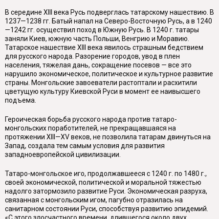
В середине XIII века Русь подверглась татарскому нашествию. В
1237—1238 гг. Батый напал на Северо-Восточную Русь, а в 1240
—1242 гг. осуществил поход в Южную Русь. В 1240 г. татары
заняли Киев, южную часть Польши, Венгрию и Моравию.
Татарское нашествие XIII века явилось страшным бедствием
для русского народа. Разорение городов, увод в плен
населения, тяжелая дань, сокращение посевов — все это
нарушило экономическое, политическое и культурное развитие
страны. Монгольские завоеватели растоптали и расхитили
цветущую культуру Киевской Руси в момент ее наивысшего
подъема.
Героическая борьба русского народа против татаро-
монгольских поработителей, не прекращавшаяся на
протяжении XIII—XV веков, не позволила татарам двинуться на
Запад, создала тем самым условия для развития
западноевропейской цивилизации.
Татаро-монгольское иго, продолжавшееся с 1240 г. по 1480 г.,
своей экономической, политической и моральной тяжестью
надолго затормозило развитие Руси. Экономическая разруха,
связанная с монгольским игом, пагубно отразилась на
санитарном состоянии Руси, способствуя развитию эпидемий.
«С этого злосчастного времени, длившегося около двух