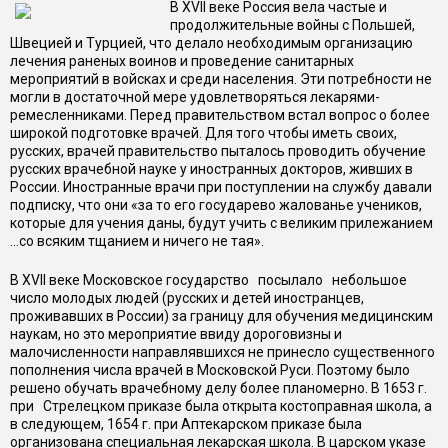
В XVII веке Россия вела частые и
продолжительные войны с Польшей,
Швецией и Турцией, что делало необходимым организацию
лечения раненых воинов и проведение санитарных
мероприятий в войсках и среди населения. Эти потребности не
могли в достаточной мере удовлетворяться лекарями-
ремесленниками. Перед правительством встал вопрос о более
широкой подготовке врачей. Для того чтобы иметь своих,
русских, врачей правительство пыталось проводить обучение
русских врачебной науке у иностранных докторов, живших в
России. Иностранные врачи при поступлении на службу давали
подписку, что они «за то его государево жалованье учеников,
которые для учения даны, будут учить с великим прилежанием
...со всяким тщанием и ничего не тая».
В XVII веке Московское государство посылало небольшое
число молодых людей (русских и детей иностранцев,
проживавших в России) за границу для обучения медицинским
наукам, но это мероприятие ввиду дороговизны и
малочисленности направлявшихся не принесло существенного
пополнения числа врачей в Московской Руси. Поэтому было
решено обучать врачебному делу более планомерно. В 1653 г.
при Стрелецком приказе была открыта костоправная школа, а
в следующем, 1654 г. при Аптекарском приказе была
организована специальная лекарская школа. В царском указе