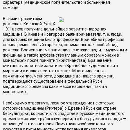
характера, медицинское попечительство и больничная
помощь.
В связи с развитием
ремесла в Киевской Руси X
—XIII веков получила дальнейшее развитие народная
медицина. В Киеве и Новгороде были врачеватели, т. е. люди,
для которых лечение было профессией. Врачебная профессия
носила ремесленный характер, понималась как особый вид
ремесла. Врачеванием занимались светские люди — мужчины и
женщины, а также духовенство (главным образом монахи в
монастырях после принятия христианства). Врачевание
считалось почетным занятием: «Врачебное художество и в
мирских и в иноках несть отметно». Многочисленные
памятники письменности, дошедшие до нашего времени,
подтверждают существование в феодальной Руси
медицинского ремесла как в массе населения, так и в
монастырях.
Необходимо отвергнуть ложное утверждение некоторых
историков медицины (Рихтера) о Древней Руси как стране
бескультурья, косности, о господстве в русской медицине того
времени мистики, грубого суеверия, а в быту русского народа —
вопиющей антисанитарии. Памятники изобразительного
искусства и письменности, исследования археологов