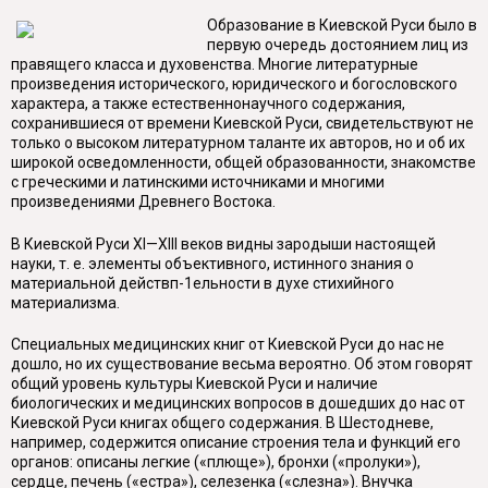
Образование в Киевской Руси было в
первую очередь достоянием лиц из
правящего класса и духовенства. Многие литературные
произведения исторического, юридического и богословского
характера, а также естественнонаучного содержания,
сохранившиеся от времени Киевской Руси, свидетельствуют не
только о высоком литературном таланте их авторов, но и об их
широкой осведомленности, общей образованности, знакомстве
с греческими и латинскими источниками и многими
произведениями Древнего Востока.
В Киевской Руси XI—XIII веков видны зародыши настоящей
науки, т. е. элементы объективного, истинного знания о
материальной действп-1ельности в духе стихийного
материализма.
Специальных медицинских книг от Киевской Руси до нас не
дошло, но их существование весьма вероятно. Об этом говорят
общий уровень культуры Киевской Руси и наличие
биологических и медицинских вопросов в дошедших до нас от
Киевской Руси книгах общего содержания. В Шестодневе,
например, содержится описание строения тела и функций его
органов: описаны легкие («плюще»), бронхи («пролуки»),
сердце, печень («естра»), селезенка («слезна»). Внучка