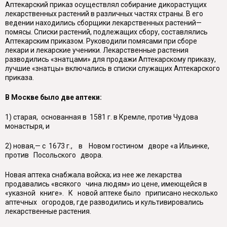
Аптекарский приказ осуществлял собирание дикорастущих
лекарственных растений в различных частях страны. В его
ведении находились сборщики лекарственных растений—
помясы. Списки растений, подлежащих сбору, составлялись
Аптекарским приказом. Руководили помясами при сборе
лекари и лекарские ученики. Лекарственные растения
разводились «знатцами» для продажи Аптекарскому приказу,
лучшие «знатцы» включались в списки служащих Аптекарского
приказа.
В Москве было две аптеки:
1) старая, основанная в 1581 г. в Кремле, против Чудова
монастыря, и
2) новая,— с 1673 г., в Новом гостином дворе «а Ильинке,
против Посольского двора.
Новая аптека снабжала войска; из нее же лекарства
продавались «всякого чина людям» ио цене, имеющейся в
«указной книге». К новой аптеке было приписано несколько
аптечных огородов, где разводились и культивировались
лекарственные растения.