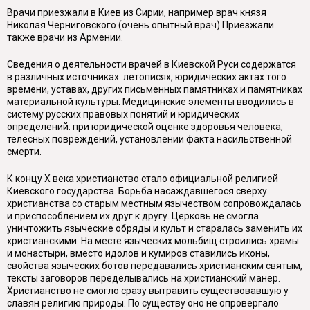
Врачи приезжали в Киев из Сирии, например врач князя
Николая Черниговского (очень опытный врач).Приезжали
также врачи из Армении.
Сведения о деятельности врачей в Киевской Руси содержатся
в различных источниках: летописях, юридических актах того
времени, уставах, других письменных памятниках и памятниках
материальной культуры. Медицинские элементы вводились в
систему русских правовых понятий и юридических
определений: при юридической оценке здоровья человека,
телесных повреждений, установлении факта насильственной
смерти.
К концу X века христианство стало официальной религией
Киевского государства. Борьба насаждавшегося сверху
христианства со старым местным язычеством сопровождалась
и приспособлением их друг к другу. Церковь не смогла
уничтожить языческие обряды и культ и старалась заменить их
христианскими. На месте языческих мольбищ строились храмы
и монастыри, вместо идолов и кумиров ставились иконы,
свойства языческих ботов передавались христианским святым,
тексты заговоров переделывались на христианский манер.
Христианство не смогло сразу вытравить существовавшую у
славян религию природы. По существу оно не опровергало