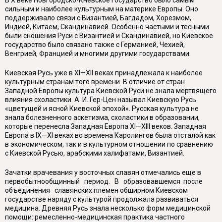
сильным и наиболее культурным на материке Европы. Оно
поддерживало связи с Византией, Багдадом, Хорезмом,
Индией, Китаем, Скандинавией. Особенно частыми и тесными
были сношения Руси с Византией и Скандинавией, но Киевское
государство было связано также с Германией, Чехией,
Венгрией, Францией и многими другими государствами.
Киевская Русь уже в XI—XII веках принадлежала к наиболее
культурным странам того времени. В отличие от стран
Западной Европы культура Киевской Руси не знала мертвящего
влияния схоластики. А. И. Гер-Цен называл Киевскую Русь
«цветущей и ясной Киевской эпохой». Русская культура не
знала болезненного аскетизма, схоластики в образовании,
которые перенесла Западная Европа XI—XIII веков. Западная
Европа в IX—XI веках во времена Каролингов была отсталой как
в экономическом, так и в культурном отношении по сравнению
с Киевской Русью, арабскими халифатами, Византией.
Зачатки врачевания у восточных славян отмечались еще в
первобытнообщинный период. В образовавшемся после
объединения славянских племен обширном Киевском
государстве наряду с культурой продолжала развиваться
медицина. Древняя Русь знала несколько форм медицинской
помощи: ремесленно-медицинская практика частного