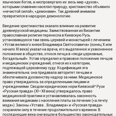
языческих богов, а ниспровергало их: весь мир «духов»,
которыми славянин населял природу, христианство объявило
«нечистой силой», «демонами». Так древний анимизм
превратился в народную демонологию.
Введение христианства оказало влияние на развитие
древнерусской медицины. Заимствованная из Византии
православная религия перенесла в Киевскую Русь
установившуюся там связь церквей и монастырей с лечением.
«Устав великого князя Владимира Святославича» (конец X или
начало XI века) указал на врача, его выделенное и узаконенное
положение в обществе, относя лечца в «люди церковные,
богадельный». Устав определил и правовое положение лечцов
и медицинских учреждений, отнеся их к категории,
подлежащей церковному суду. Кодификация эта
знаменательна: она придавала авторитет лечцам и
обеспечивала духовенству надзор за ними. Медицинское
право утверждалось за определенными лицами и
учреждениями. Сводом юридических норм Киевской^ Руси
«Русская правда» (XI—XII века) утверждалось право
медицинской практики и устанавливалась законность
взимания медиками с населения платы за лечение («а лечпу
мзда»). Законы «Устава ...Владимира» и «Русская правда»
сохраняли силу в течение продолжительного времени. В
последующие века они вошли в большинство законодательных