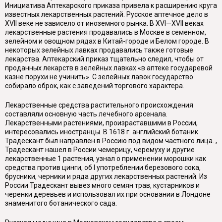
Инициатива Аптекарского приказа привела к расширению круга
известных лекарственных растений. Русское аптечное дело в
XVII веке не зависело от иноземного рынка. В XVI—XVII веках
лекарственные растения продавались в Москве в семенном,
зелейном и овощном рядах в Китай-городе и Белом городе. В
некоторых зелейных лавках продавались также готовые
лекарства. Аптекарский приказ тщательно следил, чтобы от
проданных лекарств в зелейных лавках «в аптеке государевой
казне порухи не учинить». С зелейных лавок государство
собирало оброк, как с заведений торгового характера.
Лекарственные средства растительного происхождения
составляли основную часть лечебного арсенала.
Лекарственными растениями, произраставшими в России,
интересовались иностранцы. В 1618 г. английский ботаник
Традескант был направлен в Россию под видом частного лица. ,
Традескант нашел в России чемерицу, черемуху и другие
лекарственные 1 растения, узнал о применении морошки как
средства против цинги, об I употреблении березового сока,
брусники, черники и ряда других лекарственных растений. Из
России Традескант вывез много семян трав, кустарников и
черенки деревьев и использовал их при основании в Лондоне
знаменитого ботанического сада.