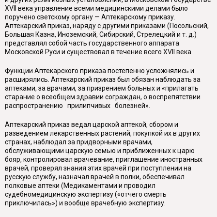
XVII века управление всеми медицинскими делами было
поручено светскому органу — Аптекарскому приказу.
Аптекарский приказ, наряду с другими приказами (Посольский,
Большая Казна, Иноземский, Сибирский, Стрелецкий и т. д.)
представлял собой часть государственного аппарата
Московской Руси и существовал в течение всего XVII века.
Функции Аптекарского приказа постепенно усложнялись и
расширялись. Аптекарский приказ был обязан наблюдать за
аптеками, за врачами, за призрением больных и «прилагать
старание о всеобщем здравии сограждан, о воспрепятствии
распространению прилипчивых болезней».
Аптекарский приказ ведал царской аптекой, сбором и
разведением лекарственных растений, покупкой их в других
странах, наблюдал за придворными врачами,
обслуживающими царскую семью и приближенных к царю
бояр, контролировал врачевание, приглашение иностранных
врачей, проверял знания этих врачей при поступлении на
русскую службу, назначал врачей в полки, обеспечивал
полковые аптеки (Медикаментами и проводил
судебномедицинскую экспертизу («отчего смерть
приключилась») и вообще врачебную экспертизу.