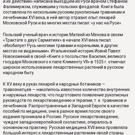
и их действии» написана выходцем из Руси врачом Стефаном
Фалимиржом, служившим у польских феодалов. Книга была
составлена по нескольким русским рукописным травникам и
лечебникам XVI века; в ней автор отразил опыт лекарей
Московской Руси и во многих местах писал: «у нас на Руси».
Польский ученый врач и историк Матвей из Мехова в своем
«Трактате о двух Сарматиях» в начале XVI века писал:
«Изобилует Русь многими травами и кореньями, в других
местах не виданными». Итальянский историк Иовнй Павел
Новокомекий в своей «Книге о посольстве Василия, великого
государя Московского к папе Клименту VII» в 1525 г. отмечал
широкое использование лекарственных растений в русском
народном быту.
К XV веку в руках лекарей и народных ботаников —
травознатцев — накопилось известное количество внутренних
и наружных лекарств, что подготовило появление рукописных
руководств по лекарствоведению и терапии, т. е. травников и
лечебников. Распространенные в Западной Европе в качестве
пособий по медицине, они в разное время после своего
издания проникали в Россию. Русское лекарствоведение,
чуждое западноевропейской схоластике, опиралось в
основном на практику. Русская медицина XVII века проявляла
большой интерес к лекарственным растениям своей страны.