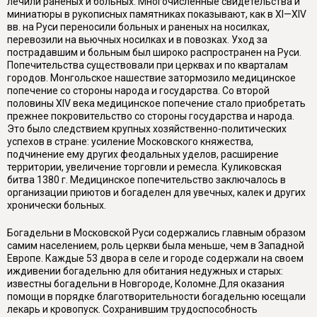
лечили раненых и больных. Многочисленные свидетельства и
миниатюры в рукописных памятниках показывают, как в XI—XIV
вв. на Руси переносили больных и раненых на носилках,
перевозили на вьючных носилках и в повозках. Уход за
пострадавшим и больным был широко распространен на Руси.
Попечительства существовали при церквах и по кварталам
городов. Монгольское нашествие затормозило медицинское
попечение со стороны народа и государства. Со второй
половины XIV века медицинское попечение стало приобретать
прежнее покровительство со стороны государства и народа.
Это было следствием крупных хозяйственно-политических
успехов в стране: усиление Московского княжества,
подчинение ему других феодальных уделов, расширение
территории, увеличение торговли и ремесла. Куликовская
битва 1380 г. Медицинское попечительство заключалось в
организации приютов и богаделен для увечных, калек и других
хронически больных.
Богадельни в Московской Руси содержались главным образом
самим населением, роль церкви была меньше, чем в Западной
Европе. Каждые 53 двора в селе и городе содержали на своем
иждивении богадельню для обитания недужных и старых:
известны богадельни в Новгороде, Коломне.Для оказания
помощи в порядке благотворительности богадельню юсещали
лекарь и кровопуск. Сохранившим трудоспособность