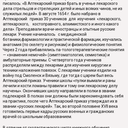
писалось: «В Аптекарский приказ брать в ученье лекарского
дела стрельцов и стрелецких детей и иных всяких чинов, не из
служилых людей». В августе 1654 г. было набрано в
Аптекарский приказ 30 учеников для изучения «лекарского,
аптекарского, костоправного, алхимистского и иного какого
дела». Преподавали врачи-иностранцы и опытные русские
лекари. Учение начиналось с медицинской
ботаники,фармакологии и практической фармации, изучались
анатомия (по скелету и рисункам) и физиологические понятия.
Через 2 года прибавлялись па-тологотерапевтические понятия
— «знамения немочей» (симптоматология, семиотика) и
амбулаторные приемы. С четвертого года учеников
распределяли между лекарями для изучения хирургии и
техники наложения повязок. С лекарями ученики ездили на
войну под Смоленск и Вязьму, где тогда с царем был весь
Аптекарский приказ. Ученики школы «пулки вымали и раны
лечили и кости ломаны правили и тому они лекарскому делу
научены». Окончивших школу направляли в полки в звании
подлекарей. В полках они должны были зарекомендовать себя
на практике, после чего Аптекарский приказ утверждал их в
звании «русских лекарей». Так, во второй половине XVII века
готовились первые кадры русских военных и гражданских
врачей со школьным образованием.
В отличие от схоластического чисто книжного обучения