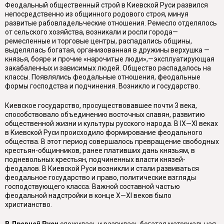
Феодальный общественный строй в Киевской Руси развился
непосредственно из общинного родового строя, минуя
развитые рабовладельческие отношения. Ремесло отделялось
от сельского хозяйства, возникали и росли города—
ремесленные и торговые центры, распадались общины,
выделялась богатая, организованная в дружины верхушка —
князья, бояре и прочие «нарочитые люди»,—эксплуатирующая
закабаленных и зависимых людей. Общество распадалось на
классы. Появлялись феодальные отношения, феодальные
формы господства и подчинения. Возникло и государство.
Киевское государство, просуществовавшее почти 3 века,
способствовало объединению восточных славян, развитию
общественной жизни и культуры русского народа. В IX—XI веках
в Киевской Руси происходило формирование феодального
общества. В этот период совершалось превращение свободных
крестьян-общинников, ранее плативших дань князьям, в
подневольных крестьян, подчиненных власти князей-
феодалов. В Киевской Руси возникли и стали развиваться
феодальное государство и право, политические взгляды
господствующего класса. Важной составной частью
феодальной надстройки в конце X—XI веков было
христианство.
В Древней Руси
сложилась и развилась богатая материальная