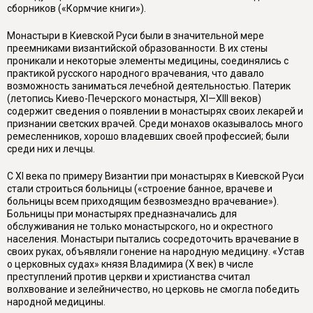
сборников («Кормчие книги»).
Монастыри в Киевской Руси были в значительной мере
преемниками византийской образованности. В их стены
проникали и некоторые элементы медицины, соединялись с
практикой русского народного врачевания, что давало
возможность заниматься лечебной деятельностью. Патерик
(летопись Киево-Печерского монастыря, XI—XIII веков)
содержит сведения о появлении в монастырях своих лекарей и
признании светских врачей. Среди монахов оказывалось много
ремесленников, хорошо владевших своей профессией; были
среди них и лечцы.
С XI века по примеру Византии при монастырях в Киевской Руси
стали строиться больницы («строение банное, врачеве и
больницы всем приходящим безвозмездно врачевание»).
Больницы при монастырях предназначались для
обслуживания не только монастырского, но и окрестного
населения. Монастыри пытались сосредоточить врачевание в
своих руках, объявляли гонение на народную медицину. «Устав
о церковных судах» князя Владимира (X век) в числе
преступлений против церкви и христианства считал
волхвование и зелейничество, но церковь не смогла победить
народной медицины.