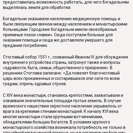
предоставилась возможность работать, для чего богадельням
выделялась земля для обработки.
Богадельни оказывали населению медицинскую помощь и
были связующим звеном между населением и монастырскими
больницами. Городские богадельни имели своеобразные
приемные покои «лавки». Сюда поступали больные для
оказания помощи и сюда же доставляли умершего для
предания погребению.
Стоглавый собор 1551 г., созванный Иваном IV для обсуждения
внутреннего устройства страны, затронул также и вопросы
«здравости, быта, семьи, общественного призрения». В
решениях Стоглава записано: <Да повелит благочестивый
царь всех прокаженных и состарившихся опи-сати по всем
градам, опричь здравых строев.
С XIV века монастыри, становясь крепостями, захватывали и
осваивали значительные площади пустых земель. В случае
вражеского нашествия окрестное население укрывалось от
врага за крепкими стенами монастырей. К началу XVI века
многие монастыри стали крупными вотчинниками,
обладателями больших богатств. В условиях крупного
монастырского хозяйства возникала потребность не только в
случайной медицинской помощи, но и в организации больниц.