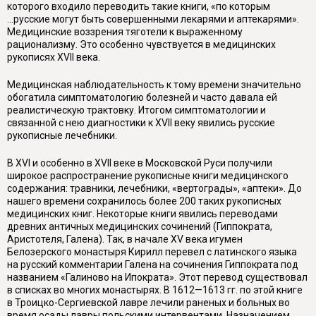
которого входило переводить такие книги, «по которым
...русские могут быть совершенными лекарями и аптекарями».
Медицинские воззрения тяготели к выраженному
рационализму. Это особенно чувствуется в медицинских
рукописях XVII века.
Медицинская наблюдательность к тому времени значительно
обогатила симптоматологию болезней и часто давала ей
реалистическую трактовку. Итогом симптоматологии и
связанной с нею диагностики к XVII веку явились русские
рукописные лечебники.
В XVI и особенно в XVII веке в Московской Руси получили
широкое распространение рукописные книги медицинского
содержания: травники, лечебники, «вертограды», «аптеки». До
нашего времени сохранилось более 200 таких рукописных
медицинских книг. Некоторые книги явились переводами
древних античных медицинских сочинений (Гиппократа,
Аристотеля, Галена). Так, в начале XV века игумен
Белозерского монастыря Кирилл перевел с латинского языка
на русский комментарии Галена на сочинения Гиппократа под
названием «Галиново на Ипократа». Этот перевод существовал
в списках во многих монастырях. В 1612—1613 гг. по этой книге
в Троицко-Сергиевской лавре лечили раненых и больных во
время осады лавры польскими интервентами. Назначением