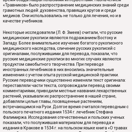
«Травников» было распространение медицинских знаний среди
грамотных людей: духовенства, правящих кругов и среди
медиков. Они использовались не только для лечения, но и в
качестве учебников.
Некоторые исследователи (Л. Ф. Змеев) считали, что русские
медицинские рукописи являются подражанием Востоку и
Западу. Более внимательиое изучение богатого рукописного
медицинского наследства, сличение русских рукописей с
оригиналами, послужившими для перевода, показали, что
русские медицинские рукописи во многих случаях являются
продуктом самобытного творчества. При переводе
иностранных лечебников в них вносились значительные
изменения с учетом опыта русской медицинской практики.
Русские переводчики существенно изменяли текст оригинала:
переставляли части текста, сопровождали перевод своими
комментариями, приводили местные названия лекарственных
растений, указывали их распространение в нашей стране,
добавляли целые главы, посвященные растениям,
встречающимся на Руси. Долгое время считался переводным с
польского печатного издания 1534 г. лечебник Стефана
Фалимиржа. Исследования отечественных и польских ученых
показали, что послужившая материалом для перевода и
издания в Кракове в 1534 г. на польском языке книга «О травах