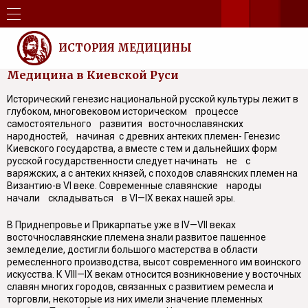
ИСТОРИЯ МЕДИЦИНЫ
Медицина в Киевской Руси
Исторический генезис национальной русской культуры лежит в
глубоком, многовековом историческом процессе
самостоятельного развития восточнославянских
народностей, начиная с древних антеких племен- Генезис
Киевского государства, а вместе с тем и дальнейших форм
русской государственности следует начинать не с
варяжских, а с антеких князей, с походов славянских племен на
Византию-в VI веке. Современные славянские народы
начали складываться в VI—IX веках нашей эры.
В Приднепровье и Прикарпатье уже в IV—VII веках
восточнославянские племена знали развитое пашенное
земледелие, достигли большого мастерства в области
ремесленного производства, высот современного им воинского
искусства. К VIII—IX векам относится возникновение у восточных
славян многих городов, связанных с развитием ремесла и
торговли, некоторые из них имели значение племенных