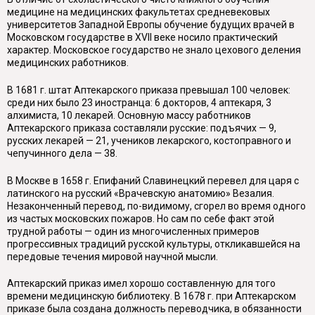
медицине на медицинских факультетах средневековых
университетов Западной Европы обучение будущих врачей в
Московском государстве в XVII веке носило практический
характер. Московское государство не знало цехового деления
медицинских работников.
В 1681 г. штат Аптекарского приказа превышал 100 человек:
среди них было 23 иностранца: 6 докторов, 4 аптекаря, 3
алхимиста, 10 лекарей. Основную массу работников
Аптекарского приказа составляли русские: подъячих — 9,
русских лекарей — 21, учеников лекарского, костоправного и
чепучинного дела — 38.
В Москве в 1658 г. Епифаний Славинецкий перевел для царя с
латинского на русский «Врачевскую анатомию» Везалия.
Незаконченный перевод, по-видимому, сгорел во время одного
из частых московских пожаров. Но сам по себе факт этой
трудной работы — один из многочисленных примеров
прогрессивных традиций русской культуры, откликавшейся на
передовые течения мировой научной мысли.
Аптекарский приказ имел хорошо составленную для того
времени медицинскую библиотеку. В 1678 г. при Аптекарском
приказе была создана должность переводчика, в обязанности