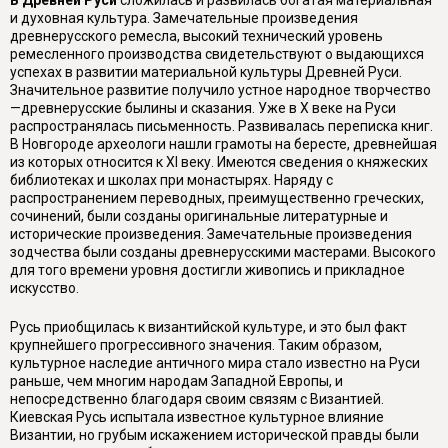
и духовная культура. Замечательные произведения
древнерусского ремесла, высокий технический уровень
ремесленного производства свидетельствуют о выдающихся
успехах в развитии материальной культуры Древней Руси.
Значительное развитие получило устное народное творчество
—древнерусские былины и сказания. Уже в X веке на Руси
распространялась письменность. Развивалась переписка книг.
В Новгороде археологи нашли грамоты на бересте, древнейшая
из которых относится к XI веку. Имеются сведения о княжеских
библиотеках и школах при монастырях. Наряду с
распространением переводных, преимущественно греческих,
сочинений, были созданы оригинальные литературные и
исторические произведения. Замечательные произведения
зодчества были созданы древнерусскими мастерами. Высокого
для того времени уровня достигли живопись и прикладное
искусство.
Русь приобщилась к византийской культуре, и это был факт
крупнейшего прогрессивного значения. Таким образом,
культурное наследие античного мира стало известно на Руси
раньше, чем многим народам Западной Европы, и
непосредственно благодаря своим связям с Византией.
Киевская Русь испытала известное культурное влияние
Византии, но грубым искажением исторической правды были