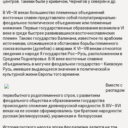
центров. Такими были у кривичом, Чернигов у северян и др.
В VII—IX веках большинство племенных объединений
восточных славян представляло собой полупатриархалыю-
феодальное политическое объединение или племенные
княжения. Первые государственные образования возникли в VI
веке в среде быстрее развивавшихся восточнославянских
племен. Таково государство Валинана, известное по арабским
источникам, сложившееся в обстановке борьбы племенного
союза волынян (дулебов) с аварами. К VI—VIII векам относятся
сведения о народе Я государстве Рос—Русь, расположенном в
Среднем Поднепровье. В IX веке восточные славяне
объединились в могучее феодальное государство— Киевскую
Русь, имевшее выдающееся значение в политической и
культурной жизни Европы того времени.
Вместе с
распадом
первобытного родоплеменного строя, с развитием
феодального общества и образованием государства
происходило сложение древнерусской народности. В XIV—XVI
веках на ее основе сформировались три братские народности:
русская (великорусская), украинская и белорусская.
История русского народа эпохи феодализма делится на три