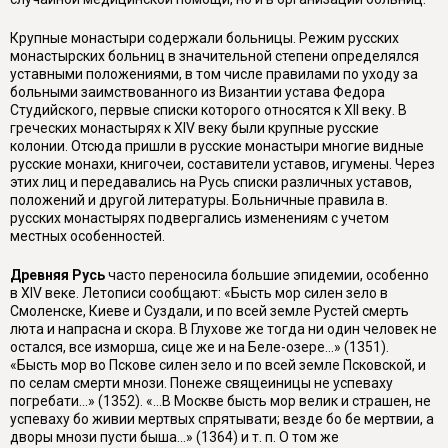
Крупные монастыри содержали больницы. Режим русских
монастырских больниц в значительной степени определялся
уставными положениями, в том числе правилами по уходу за
больными заимствованного из Византии устава Федора
Студийского, первые списки которого относятся к XII веку. В
греческих монастырях к XIV веку были крупные русские
колонии. Отсюда пришли в русские монастыри многие видные
русские монахи, книгочеи, составители уставов, игумены. Через
этих лиц и передавались на Русь списки различных уставов,
положений и другой литературы. Больничные правила в.
русских монастырях подвергались изменениям с учетом
местных особенностей.
Древняя Русь
часто переносила большие эпидемии, особенно
в XIV веке. Летописи сообщают: «Бысть мор силен зело в
Смоленске, Киеве и Суздали, и по всей земле Рустей смерть
люта и напрасна и скора. В Глухове же тогда ни один человек не
остался, все изморша, сице же и на Беле-озере...» (1351).
«Бысть мор во Пскове силен зело и по всей земле Псковской, и
по селам смерти мнози. Понеже свящеиницы не успеваху
погребати...» (1352). «...В Москве бысть мор велик и страшен, не
успеваху бо живии мертвых спрятывати; везде бо бе мертвии, а
дворы мнози пусти быша...» (1364) и т. п. О том же