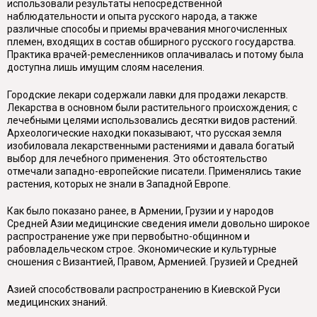
использовали результаты непосредственной
наблюдательности и опыта русского народа, а также
различные способы и приемы врачевания многочисленных
племен, входящих в состав обширного русского государства.
Практика врачей-ремесленников оплачивалась и потому была
доступна лишь имущим слоям населения.
Городские лекари содержали лавки для продажи лекарств.
Лекарства в основном были растительного происхождения; с
лечебными целями использовались десятки видов растений.
Археологические находки показывают, что русская земля
изобиловала лекарственными растениями и давала богатый
выбор для лечебного применения. Это обстоятельство
отмечали западно-европейские писатели. Применялись такие
растения, которых не знали в Западной Европе.
Как было показано ранее, в Армении, Грузии и у народов
Средней Азии медицинские сведения имели довольно широкое
распространение уже при первобытно-общинном и
рабовладельческом строе. Экономические и культурные
сношения с Византией, Правом, Арменией. Грузией и Средней
Азией способствовали распространению в Киевской Руси
медицинских знаний.