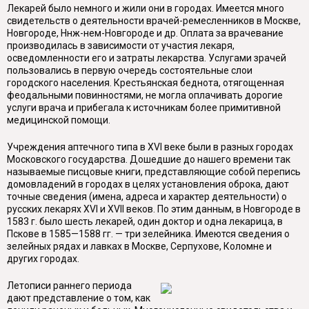
Лекарей было немного и жили они в городах. Имеется много
свидетельств о деятельности врачей-ремесленников в Москве,
Новгороде, Ннж-нем-Новгороде и др. Оплата за врачевание
производилась в зависимости от участия лекаря,
осведомленности его и затраты лекарства. Услугами зрачей
пользовались в первую очередь состоятельные слои
городского населения. Крестьянская беднота, отягощенная
феодальными повинностями, не могла оплачивать дорогие
услуги врача и прибегала к источникам более примитивной
медицинской помощи.
Учреждения аптечного типа в XVI веке были в разных городах
Московского государства. Дошедшие до нашего времени так
называемые писцовые книги, представляющие собой перепись
домовладений в городах в целях установления оброка, дают
точные сведения (имена, адреса и характер деятельности) о
русских лекарях XVI и XVII веков. По этим данным, в Новгороде в
1583 г. было шесть лекарей, один доктор и одна лекарица, в
Пскове в 1585—1588 гг. — три зелейника. Имеются сведения о
зелейных рядах и лавках в Москве, Серпухове, Коломне и
других городах.
Летописи раннего периода
дают представление о том, как