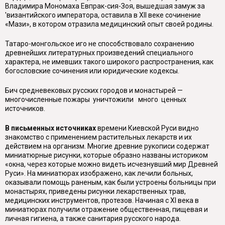
Владимира Мономаха Евпрак-сия-Зоя, вышедшая замуж за
'византийского императора, оставила в XII веке сочинение
«Мази», в котором отразила медицинский опыт своей родины.
Татаро-монгольское иго не способствовало сохранению
древнейших литературных произведений специального
характера, не имевших такого широкого распространения, как
богословские сочинения или юридические кодексы.
Бич средневековых русских городов и монастырей —
многочисленные пожары уничтожили много ценных
источников.
В письменных источниках
времени Киевской Руси видно
знакомство с применением растительных лекарств и их
действием на организм. Многие древние рукописи содержат
миниатюрные рисунки, которые образно названы историком
«окна, через которые можно видеть исчезнувший мир Древней
Руси». На миниатюрах изображено, как лечили больных,
оказывали помощь раненым, как были устроены больницы при
монастырях, приведены рисунки лекарственных трав,
медицинских инструментов, протезов. Начиная с XI века в
миниатюрах получили отражение общественная, пищевая и
личная гигиена, а также санитария русского народа.