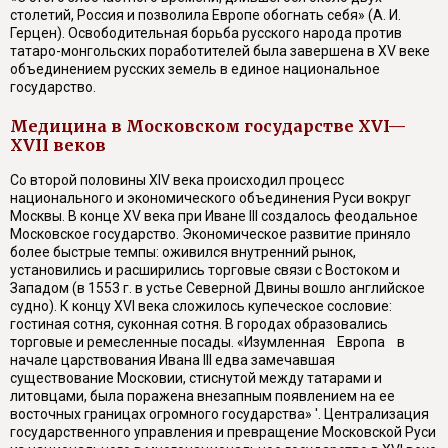
столетий, Россия и позволила Европе обогнать себя» (А. И.
Герцен). Освободительная борьба русского народа против
татаро-монгольских поработителей была завершена в XV веке
объединением русских земель в единое национальное
государство.
Медицина в Московском государстве XVI—
XVII веков
Со второй половины XIV века происходил процесс
национального и экономического объединения Руси вокруг
Москвы. В конце XV века при Иване III создалось феодальное
Московское государство. Экономическое развитие приняло
более быстрые темпы: оживился внутренний рынок,
установились и расширились торговые связи с Востоком и
Западом (в 1553 г. в устье Северной Двины вошло английское
судно). К концу XVI века сложилось купеческое сословие:
гостиная сотня, суконная сотня. В городах образовались
торговые и ремесленные посады. «Изумленная Европа в
начале царствования Ивана
III
едва замечавшая
существование Московии, стиснутой между татарами и
литовцами, была поражена внезапным появлением на ее
восточных границах огромного государства» '. Централизация
государственного управления и превращение Московской Руси