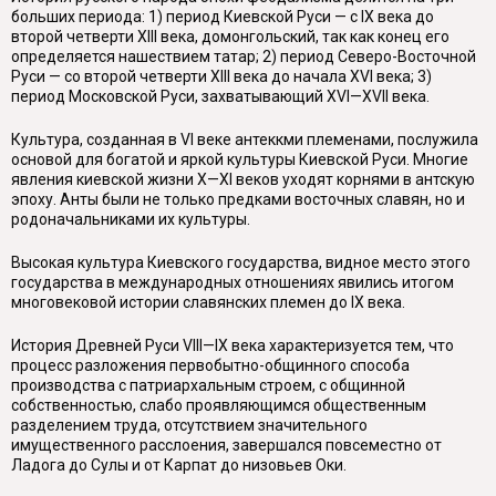
больших периода: 1) период Киевской Руси — с IX века до
второй четверти XIII века, домонгольский, так как конец его
определяется нашествием татар; 2) период Северо-Восточной
Руси — со второй четверти XIII века до начала XVI века; 3)
период Московской Руси, захватывающий XVI—XVII века.
Культура, созданная в VI веке антеккми племенами, послужила
основой для богатой и яркой культуры Киевской Руси. Многие
явления киевской жизни X—XI веков уходят корнями в антскую
эпоху. Анты были не только предками восточных славян, но и
родоначальниками их культуры.
Высокая культура Киевского государства, видное место этого
государства в международных отношениях явились итогом
многовековой истории славянских племен до IX века.
История Древней Руси VIII—IX века характеризуется тем, что
процесс разложения первобытно-общинного способа
производства с патриархальным строем, с общинной
собственностью, слабо проявляющимся общественным
разделением труда, отсутствием значительного
имущественного расслоения, завершался повсеместно от
Ладога до Сулы и от Карпат до низовьев Оки.