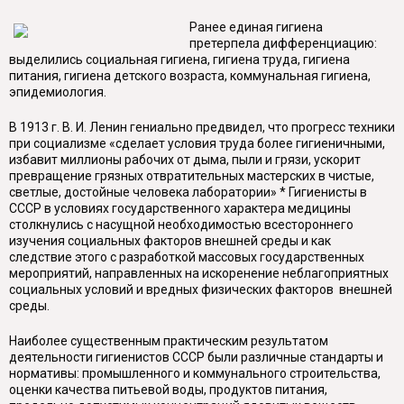
Ранее единая гигиена
претерпела дифференциацию:
выделились социальная гигиена, гигиена труда, гигиена
питания, гигиена детского возраста, коммунальная гигиена,
эпидемиология.
В 1913 г. В. И. Ленин гениально предвидел, что прогресс техники
при социализме «сделает условия труда более гигиеничными,
избавит миллионы рабочих от дыма, пыли и грязи, ускорит
превращение грязных отвратительных мастерских в чистые,
светлые, достойные человека лаборатории» * Гигиенисты в
СССР в условиях государственного характера медицины
столкнулись с насущной необходимостью всестороннего
изучения социальных факторов внешней среды и как
следствие этого с разработкой массовых государственных
мероприятий, направленных на искоренение неблагоприятных
социальных условий и вредных физических факторов внешней
среды.
Наиболее существенным практическим результатом
деятельности гигиенистов СССР были различные стандарты и
нормативы: промышленного и коммунального строительства,
оценки качества питьевой воды, продуктов питания,