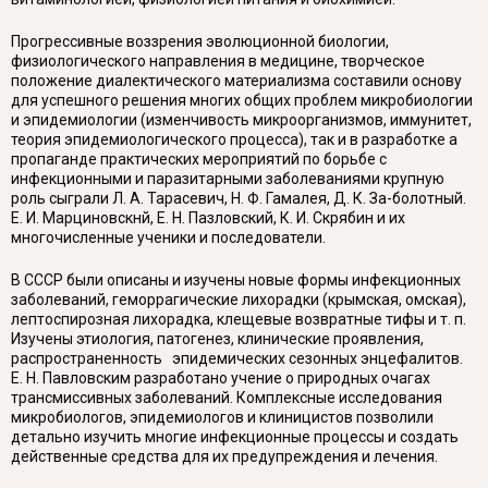
Прогрессивные воззрения эволюционной биологии,
физиологического направления в медицине, творческое
положение диалектического материализма составили основу
для успешного решения многих общих проблем микробиологии
и эпидемиологии (изменчивость микроорганизмов, иммунитет,
теория эпидемиологического процесса), так и в разработке а
пропаганде практических мероприятий по борьбе с
инфекционными и паразитарными заболеваниями крупную
роль сыграли Л. А. Тарасевич, Н. Ф. Гамалея, Д. К. За-болотный.
Е. И. Марциновскнй, Е. Н. Пазловский, К. И. Скрябин и их
многочисленные ученики и последователи.
В СССР были описаны и изучены новые формы инфекционных
заболеваний, геморрагические лихорадки (крымская, омская),
лептоспирозная лихорадка, клещевые возвратные тифы и т. п.
Изучены этиология, патогенез, клинические проявления,
распространенность эпидемических сезонных энцефалитов.
Е. Н. Павловским разработано учение о природных очагах
трансмиссивных заболеваний. Комплексные исследования
микробиологов, эпидемиологов и клиницистов позволили
детально изучить многие инфекционные процессы и создать
действенные средства для их предупреждения и лечения.