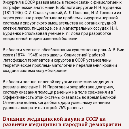
Хирургия в СССР развивалась в тесной связи с физиологией к
пографической анатомией. В области хирургии Н. Н. Бурденко
(181 1946), С. И. Спасокукоцкий, А. Л. Поленов, И. И. Греков и их
через успешно разрабатывали проблемы хирургии нервной
системы и хирург ского вмешательства на органах грудной
клетки: легких, пищеводе, се и .магистральных сосудах. Н. Н.
Бурденко использовал учение и. п.: лова при разработке
неврогенной теории язвенной болезни.
В области местного обезболивания существенна роль А. В. Вии
ского (1874—1948) и его школы. Совместной 'работой
,патофи:шол терапевтов и хирургов в СССР установлены
теоретические проблем» матологни и переливания крови и
создана система «службы крови».
В области военно-полевой хирургии советская медицина
развила наследие Н. И. Пирогова и разработала доктрину,
систему оказания помощи раненым на поле сражения и в "
Эффективность этой системы сказалась во время Великой
Отечестве войны, когда благодаря успешному лечению
удалось возвратить в строй 76% раненых.
Влияние медицинской науки в СССР на
развитие медицины в народной демократии