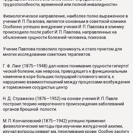
трудоспособности, временной или полной инвалидности».
Физиологическое направление, наиболее полно выраженное в
учении И. П. Па влова, является основным в советской клинике.
Особенно успешно внедрение учения И. П. Павлова в клинику
происходило после работ И. П. Павлова, направленных на
объяснение сущности болезней человека, психозов.
Учение Павлова позволило проникнуть и стало пунктом для
многих исследовании советских терапевтов.
Г. Ф. Ланг (1875—1948) дал новое понимание сущности гиперто!
ческой болезни, как невроза, приводящего к функциональным
нзменени в коре больших полушарий головного мозга, к
нарушению взаимоотношений между процессами возбуждения
и торможения сосудистых центр
Н. Д. Стражеско (1876—1952) на основе учения И. П. Павле
построил теорию неврогенного происхождения заболеваний
op
ганов брюшной полости.
М. П. Кончаловский (1875—1942) успешно применил
физиологические методы при изучении желудочной ахилии,
изучал вопросы ревмат ма, переливания крови. Особую заслугу