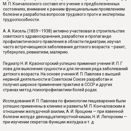
М. П. Коичалозского составл его учение о предболезненных
состояниях, внимание к ранним функцинальным проявлениям
болезни и разработка вопросов трудового прогн и экспертизы
трудоспособности.
А. А. Кисель (1859—1938) активно участвовал в строительстве
co
ветского здравоохранения, разработке и пропаганде
профилактического правления в области педиатрии, изучал
часто встречающиеся заболевания детского возраста —рахит,
туберкулез, ревматизм, малярию.
Педиатр Н. И. Красногорский успешно применил учение И. П. Г
лова для выяснения сущности и для лечения ряда заболеваний
детского возраста. На основе учения И. П. Павлова о высшей
нервной деятельности в Советском Союзе разработан и
получил широкое применение практике в СССР и других
странах метод психопрофилактики болей родах.
Исследования И. П. Павлова по физиологии пищеварения были
успешно применены в клинике и развиты М. П. Кончаловским в
отношении желудочной ахилии, А. И. Яроцкнм — при язвенной
болезни желуде двенадцатиперстной кишки, Н. И. Лепорским —
при изучении секретов Функции желудка и т. д.