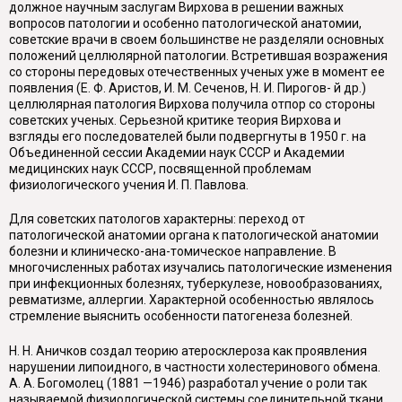
должное научным заслугам Вирхова в решении важных
вопросов патологии и особенно патологической анатомии,
советские врачи в своем большинстве не разделяли основных
положений целлюлярной патологии. Встретившая возражения
со стороны передовых отечественных ученых уже в момент ее
появления (Е. Ф. Аристов, И. М. Сеченов, Н. И. Пирогов- й др.)
целлюлярная патология Вирхова получила отпор со стороны
советских ученых. Серьезной критике теория Вирхова и
взгляды его последователей были подвергнуты в 1950 г. на
Объединенной сессии Академии наук СССР и Академии
медицинских наук СССР, посвященной проблемам
физиологического учения И. П. Павлова.
Для советских патологов характерны: переход от
патологической анатомии органа к патологической анатомии
болезни и клиническо-ана-томическое направление. В
многочисленных работах изучались патологические изменения
при инфекционных болезнях, туберкулезе, новообразованиях,
ревматизме, аллергии. Характерной особенностью являлось
стремление выяснить особенности патогенеза болезней.
Н. Н. Аничков создал теорию атеросклероза как проявления
нарушении липоидного, в частности холестеринового обмена.
А. А. Богомолец (1881 —1946) разработал учение о роли так
называемой физиологической системы соединительной ткани,