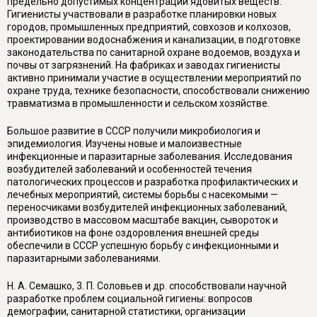
предельно допустимых концентраций ядовитых веществ.
Гигиенисты участвовали в разработке планировки новых
городов, промышленных предприятий, совхозов и колхозов,
проектировании водоснабжения и канализации, в подготовке
законодательства по санитарной охране водоемов, воздуха и
почвы от загрязнений. На фабриках и заводах гигиенисты
активно принимали участие в осуществлении мероприятий по
охране труда, технике безопасности, способствовали снижению
травматизма в промышленности и сельском хозяйстве.
Большое развитие в СССР получили микробиология и
эпидемиология. Изучены новые и малоизвестные
инфекционные и паразитарные заболевания. Исследования
возбудителей заболеваний и особенностей течения
патологических процессов и разработка профилактических и
лечебных мероприятий, системы борьбы с насекомыми —
переносчиками возбудителей инфекционных заболеваний,
производство в массовом масштабе вакцин, сывороток и
антибиотиков на фоне оздоровления внешней среды
обеспечили в СССР успешную борьбу с инфекционными и
паразитарными заболеваниями.
Н. А. Семашко, 3. П. Соловьев и др. способствовали научной
разработке проблем социальной гигиены: вопросов
демографии, санитарной статистики, организации