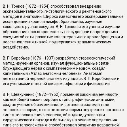
В. Н. Тонкое (1872—1954) способствовал внедрению
экспериментального, гистологического и рентгеновского
методов в анатомии. Широко известны его экспериментальные
исследования крово и лимфообразования, изучение
«окольного русла» сосудов. В. Н. Тонков и его ученики изучали
образование новых кровеносных сосудов при повреждениях
сосудистой сети, развитие коллатерального кровообращения и
восстановления тканей, подвергшихся травматическому
воздействию.
В. П. Воробьев (1876—1937) разработал стереоскопический
метод изучения органов, изучал функциональные связи
блуждающего нерва с симпатическим нервом, создал
капитальный «Атлас анатомии человека». Анатомия
вегетативной нервной системы изучалась В. П. Воробьевым и
его учениками в тесной связи морфологии и физиологии.
В. Н. Шевкуненко (1872—1952) применил закон изменчивости
как всеобщий закон природы к топографической анатомии,
создал учение об изменчивости органов и систем в теле
человека, о норме, о соответствии формы внутренних органов с
типом телосложения человека, об индивидуализации
хирургического подхода к больному на основе определения
типа его телосложения, способствовал развитию возрастной