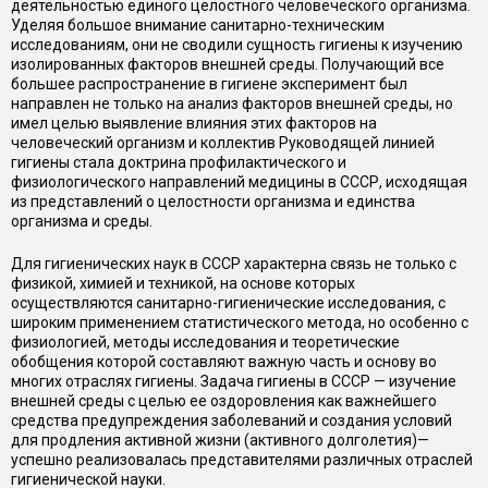
деятельностью единого целостного человеческого организма.
Уделяя большое внимание санитарно-техническим
исследованиям, они не сводили сущность гигиены к изучению
изолированных факторов внешней среды. Получающий все
большее распространение в гигиене эксперимент был
направлен не только на анализ факторов внешней среды, но
имел целью выявление влияния этих факторов на
человеческий организм и коллектив Руководящей линией
гигиены стала доктрина профилактического и
физиологического направлений медицины в СССР, исходящая
из представлений о целостности организма и единства
организма и среды.
Для гигиенических наук в СССР характерна связь не только с
физикой, химией и техникой, на основе которых
осуществляются санитарно-гигиенические исследования, с
широким применением статистического метода, но особенно с
физиологией, методы исследования и теоретические
обобщения которой составляют важную часть и основу во
многих отраслях гигиены. Задача гигиены в СССР — изучение
внешней среды с целью ее оздоровления как важнейшего
средства предупреждения заболеваний и создания условий
для продления активной жизни (активного долголетия)—
успешно реализовалась представителями различных отраслей
гигиенической науки.