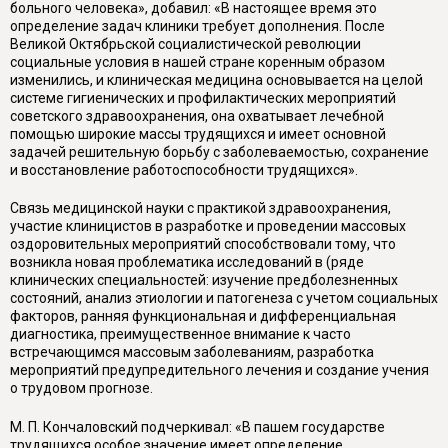
больного человека», добавил: «В настоящее время это
определение задач клиники требует дополнения. После
Великой Октябрьской социалистической революции
социальные условия в нашей стране коренным образом
изменились, и клиническая медицина основывается на целой
системе гигиенических и профилактических мероприятий
советского здравоохранения, она охватывает лечебной
помощью широкие массы трудящихся и имеет основной
задачей решительную борьбу с заболеваемостью, сохранение
и восстановление работоспособности трудящихся».
Связь медицинской науки с практикой здравоохранения,
участие клиницистов в разработке и проведении массовых
оздоровительных мероприятий способствовали тому, что
возникла новая проблематика исследований в (ряде
клинических специальностей: изучение предболезненных
состояний, анализ этиологии и патогенеза с учетом социальных
факторов, ранняя функциональная и дифференциальная
диагностика, преимущественное внимание к часто
встречающимся массовым заболеваниям, разработка
мероприятий предупредительного лечения и создание учения
о трудовом прогнозе.
М. П. Кончаловский подчеркивал: «В пашем государстве
трудящихся особое значение имеет определение