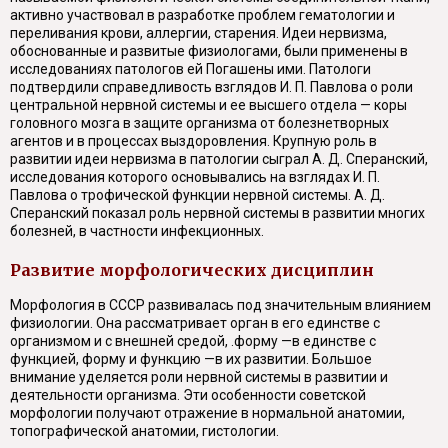
активно участвовал в разработке проблем гематологии и
переливания крови, аллергии, старения. Идеи нервизма,
обоснованные и развитые физиологами, были применены в
исследованиях патологов ей Погашены ими. Патологи
подтвердили справедливость взглядов И. П. Павлова о роли
центральной нервной системы и ее высшего отдела — коры
головного мозга в защите организма от болезнетворных
агентов и в процессах выздоровления. Крупную роль в
развитии идеи нервизма в патологии сыграл А. Д. Сперанский,
исследования которого основывались на взглядах И. П.
Павлова о трофической функции нервной системы. А. Д.
Сперанский показал роль нервной системы в развитии многих
болезней, в частности инфекционных.
Развитие морфологических дисциплин
Морфология в СССР развивалась под значительным влиянием
физиологии. Она рассматривает орган в его единстве с
организмом и с внешней средой, .форму —в единстве с
функцией, форму и функцию —в их развитии. Большое
внимание уделяется роли нервной системы в развитии и
деятельности организма. Эти особенности советской
морфологии получают отражение в нормальной анатомии,
топографической анатомии, гистологии.