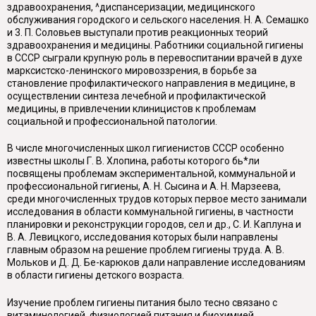
здравоохранения, ^диспансеризации, медицинского
обслуживания городского и сельского населения. Н. А. Семашко
и 3. П. Соловьев выступали против реакционных теорий
здравоохранения и медицины. Работники социальной гигиены
в СССР сыграли крупную роль в перевоспитании врачей в духе
марксистско-ленинского мировоззрения, в борьбе за
становление профилактического направления в медицине, в
осуществлении синтеза лечебной и профилактической
медицины, в привлечении клиницистов к проблемам
социальной и профессиональной патологии.
В числе многочисленных школ гигиенистов СССР особенно
известны школы Г. В. Хлопина, работы которого бь*ли
посвящены проблемам экспериментальной, коммунальной и
профессиональной гигиены, А. Н. Сысина и А. Н. Марзеева,
среди многочисленных трудов которых первое место занимали
исследования в области коммунальной гигиены, в частности
планировки и реконструкции городов, сел и др., С. И. Каплуна и
В. А. Левицкого, исследования которых были направлены
главным образом на решение проблем гигиены труда. А. В.
Мольков и Д. Д. Бе-карюков дали направление исследованиям
в области гигиены детского возраста.
Изучение проблем гигиены питания было тесно связано с
витаминологией, физиологией питания и биохимией.