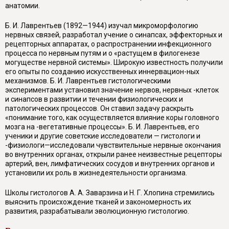
анатомии.
Б. И. Лаврентьев (1892—1944) изучал микроморфологию
нервных связей, разработал учение о синапсах, эффекторных и
рецепторных аппаратах, о распространении инфекционного
процесса по нервным путям и о «растущем в филогенезе
могуществе нервной системы». Широкую известность получили
его опыты по созданию искусственных иннервацион-ных
механизмов. Б. И. Лаврентьев гистологическими
экспериментами установил значение нервов, нервных -клеток
и синапсов в развитии и течении физиологических и
патологических процессов. Он ставил задачу раскрыть
«понимание того, как осуществляется влияние коры головного
мозга на -вегетативные процессы». Б. И. Лаврентьев, его
ученики и другие советские исследователи — гистологи и
-физиологи—исследовали чувствительные нервные окончания
во внутренних органах, открыли ранее неизвестные рецепторы
артерий, вен, лимфатических сосудов и внутренних органов и
установили их роль в жизнедеятельности организма.
Школы гистологов А. А. Заварзина и Н. Г. Хлопина стремились
выяснить происхождение тканей и закономерность их
развития, разрабатывали эволюционную гистологию.