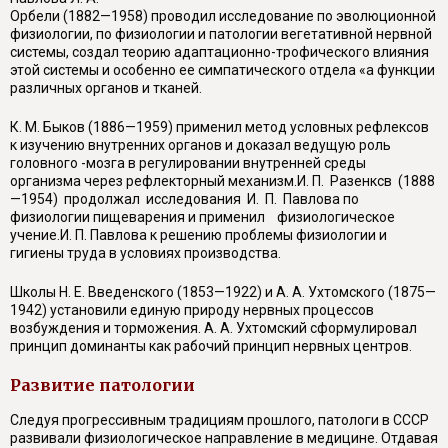
Орбели (1882—1958) проводил исследование по эволюционной
физиологии, по физиологии и патологии вегетативной нервной
системы, создал теорию адаптационно-трофического влияния
этой системы и особенно ее симпатического отдела «а функции
различных органов и тканей.
К. М. Быков (1886—1959) применил метод условных рефлексов
к изучению внутренних органов и доказал ведущую роль
головного -мозга в регулировании внутренней среды
организма через рефлекторный механизм.И. П. Разенксв (1888
—1954) продолжал исследования И. П. Павлова по
физиологии пищеварения и применил физиологическое
учение.И. П. Павлова к решению проблемы физиологии и
гигиены труда в условиях производства.
Школы Н. Е. Введенского (1853—1922) и А. А. Ухтомского (1875—
1942) установили единую природу нервных процессов
возбуждения и торможения. А. А. Ухтомский сформулировал
принцип доминанты как рабочий принцип нервных центров.
Развитие патологии
Следуя прогрессивным традициям прошлого, патологи в СССР
развивали физиологическое направление в медицине. Отдавая