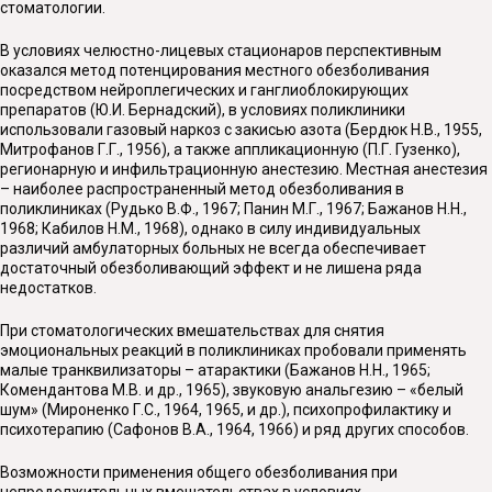
стоматологии.
В условиях челюстно-лицевых стационаров перспективным
оказался метод потенцирования местного обезболивания
посредством нейроплегических и ганглиоблокирующих
препаратов (Ю.И. Бернадский), в условиях поликлиники
использовали газовый наркоз с закисью азота (Бердюк Н.В., 1955,
Митрофанов Г.Г., 1956), а также аппликационную (П.Г. Гузенко),
регионарную и инфильтрационную анестезию. Местная анестезия
– наиболее распространенный метод обезболивания в
поликлиниках (Рудько В.Ф., 1967; Панин М.Г., 1967; Бажанов Н.Н.,
1968; Кабилов Н.М., 1968), однако в силу индивидуальных
различий амбулаторных больных не всегда обеспечивает
достаточный обезболивающий эффект и не лишена ряда
недостатков.
При стоматологических вмешательствах для снятия
эмоциональных реакций в поликлиниках пробовали применять
малые транквилизаторы – атарактики (Бажанов Н.Н., 1965;
Комендантова М.В. и др., 1965), звуковую анальгезию – «белый
шум» (Мироненко Г.С., 1964, 1965, и др.), психопрофилактику и
психотерапию (Сафонов В.А., 1964, 1966) и ряд других способов.
Возможности применения общего обезболивания при
непродолжительных вмешательствах в условиях