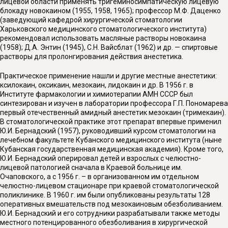
лицевой области применять тригеминосимпатическую лицевую
блокаду новокаином (1955, 1958, 1965); профессор М.Ф. Даценко
(заведующий кафедрой хирургической стоматологии
Харьковского медицинского стоматоло­гического института)
рекомендовал использовать масляные растворы новокаина
(1958); Д.А. Энтин (1945), С.Н. Вайсблат (1962) и др. — спиртовые
растворы для пролонгирования действия анестетика.
Практическое применение нашли и другие местные анестетики:
ксилокаин, оксикаин, мезокаин, лидокаин и др. В 1956 г. в
Институте фармакологии и химиотерапии АМН СССР был
синтезирован и изучен в лаборатории профессора Г.П. Пономарева
первый отечествен­ный амидный анестетик мезокаин (тримекаин).
В стоматологической практике этот препарат впервые применил
Ю.И. Бернадский (1957), руководивший курсом стоматологии на
лечебном факультете Кубан­ского медицинского института (ныне
Кубанская государственная медицинская академия). Кроме того,
Ю.И. Бернадский оперировал детей и взрослых с челюстно-
лицевой патологией сначала в Краевой больнице им.
Очаповского, а с 1956 г. – в организованном им отдельном
челюстно-лицевом стационаре при краевой стоматологической
поликлинике. В 1960 г. им были опубликованы результаты 128
оперативных вмешательств под мезокаиновым обезболиванием.
Ю.И. Бернадский и его сотрудники разрабатывали также методы
местного потенцирован­ного обезболивания в хирургической