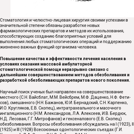
Стоматология и челюстно-лицевая хирургия своими успехами в
значительной степени обязаны разработке новых
фармакологических препаратов и методов их использования,
способствующих созданию благоприятных условий для
выполнения любых стоматологических операций и поддержанию
жизненно важных функций организма человека.
Повышение качества и эффективности лечения населения в
условиях оказания массовой амбулаторной
стоматологической помощи неразрывно связано с
дальнейшим совершенствованием методов обезболивания и
разработкой обезболивающих препаратов нового поколения.
Научный поиск ученых был направлен на совершенствование
местного (С.Н. Вайсблат, М.М. Вейсбрем, М.Ф. Даценко, Н.Ф. Фети­
сов), смешанного (Н.Н. Бажанов, Ю.И. Бернадский, С.Н. Карпенко,
И.О. Кругляков, Е.В. Скопец), интратрахеального и масочного
ингаляционного (Н.М. Александров, Л.А. Алексеев, И.В. Бердюк,
Н.Д. Лесовая, Г.Г. Митрофанов) и гексеналового (Е.В. Скопец)
обезболивания. Вопросы обезболивания обсуждались на I (1923), II
(1925) и III (1928) Всесоюзных одонтологических съездах (Г.И.