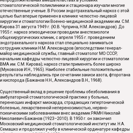
стоматологической поликлиники и стационара изучали многие
отечественные ученые. В России эндотрахеальный наркоз с этой
целью был вперые применен в клинике челюстно-лицевой
хирургии и стоматологии Военно-медицинской академии им. С.М.
Кирова 31 августа 1949 г. (Ю.В. Чуприна, Н.М. Александров). До
1955 г. наркоз эпизодически проводили анестезиологи
общехирургических клиник, с апреля 1955 г. проведением
эндотрахеального наркоза стал специально заниматься
сотрудник клиники Н.М. Александров (впоследствии генерал-
майор медицинской службы, главный стоматолог МО CCСP,
начальник кафедры челюстно-лицевой хирургии и стоматологии
ВМА им. С.М. Кирова); наркоз стали применять более широко
(Муковозов И.Н., 1965). На­иболее стабильные положительные
результаты наблюдались при сочетании закиси азота, фторотана
и кислорода (Бажанов Н.Н., Александров В.Н., 1968).
Существенный вклад в решение проблемы обезболивания в
амбулаторной стоматологической практике у больных,
перенесших инфаркт миокарда, страдающих гипертонической
болезнью, лекарственной непереносимостью, нервно-
психическими заболеваниями внес академик РАМН Николай
Николаевич Бажанов (1923–2010). В 1950 г. он закончил
Московский медицинский стоматологический институт им. Н.А.
Семашко и продолжил учебу в клинической ординатуре кафедры