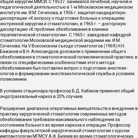
общей хирургии ММСИ. С 1953 г. занимался лечебной, научной и
педагогической деятельностью в 1-м Московском медицинском
институте им. И.М. Сеченова; в 1956 г. защитил кандидатскую
диссертацию «К вопросу о подготовке больных к операциям
экстренной хирургии и стоматологии», в 1965 г. – докторскую
диссер­тацию «К проблеме обезболивания в клинике
терапевтической сто­матологии». С 1965 г. заведовал кафедрой
стоматологии Московской медицинской академии им. И.М.
Сеченова. На V Всесоюзном съезде стоматологов (1969) Н.Н.
Бажанов и В.Н. Александров доложили о применении общего
обезболивания в стоматологической поликлинической практике; в
связи со специфическими особенностями этого метода
обезболивания был поставлен вопрос о подготовке анестези­
ологов и формировании анестезиологической службы в условиях
поликлиники.
В условиях стационара профессор Б.Д. Кабаков применял общий
эндотрахеальный наркоз в 20% случаев.
Расширение диапазона оперативных вмешательств и внедрение в
практику хирургической стоматологии современных методов
обезболивания требовали максимального наблюдения за
состоянием больного во время наркоза и операции. Профессор
кафедры факультетской хирургической стоматологии с курсом
имплантологии МГМСУ А.Ф. Бизяев во время стоматологических