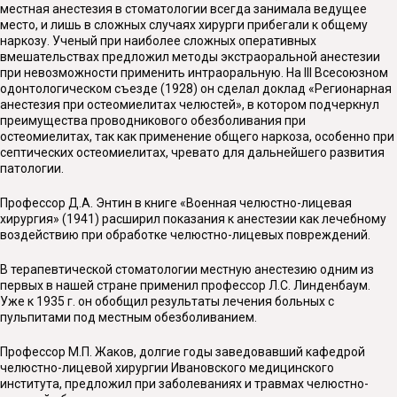
местная анестезия в стоматологии всегда занимала ведущее
место, и лишь в сложных случаях хирурги прибегали к общему
наркозу. Ученый при наиболее сложных оперативных
вмешательствах предложил методы экстраоральной анестезии
при невозможности применить интраоральную. На III Всесоюзном
одонтологическом съезде (1928) он сделал доклад «Регионарная
анестезия при остеомиелитах челюстей», в котором подчеркнул
преимущества проводникового обезболивания при
остеомиелитах, так как применение общего наркоза, особенно при
септических остеомиелитах, чрева­то для дальнейшего развития
патологии.
Профессор Д.А. Энтин в книге «Военная челюстно-лицевая
хирургия» (1941) расширил показания к анестезии как лечебному
воздействию при обработке челюстно-лицевых повреждений.
В терапевтической стоматологии местную анестезию одним из
первых в нашей стране применил профессор Л.С. Линденбаум.
Уже к 1935 г. он обобщил результаты лечения больных с
пульпитами под местным обезболиванием.
Профессор М.П. Жаков, долгие годы заведовавший кафедрой
челюстно-лицевой хирургии Ивановского медицинского
института, предложил при заболеваниях и травмах челюстно-