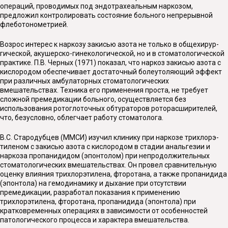
операций, проводимых под эндотрахеальным наркозом,
предложил контролировать состояние больного непрерывной
флеботонометрией.
Возрос интерес к наркозу закисью азота не только в общехирур­
гической, акушерско-гинекологической, но и в стоматологической
практике. П.В. Черных (1971) показал, что наркоз закисью азота с
кислородом обеспечивает достаточный болеутоляющий эффект
при различных амбулаторных стоматологических
вмешательствах. Техника его применения проста, не требует
сложной премедикации больного, осуществляется без
использования ротоглоточных обтураторов роторасширителей,
что, безусловно, облегчает работу стоматолога.
В.С. Стародубцев (ММСИ) изучил клинику при наркозе трихлорэ­
тиленом с закисью азота с кислородом в стадии анальгезии и
наркоза пропанидидом (эпонтолом) при непродолжительных
стоматологических вмешательствах. Он провел сравнительную
оценку влияния трихлорэтилена, фторотана, а также пропанидида
(эпонтола) на ге­модинамику и дыхание при отсутствии
премедикации, разработал по­казания к применению
трихлорэтилена, фторотана, пропанидида (эпонтола) при
кратковременных операциях в зависимости от особен­ностей
патологического процесса и характера вмешательства.