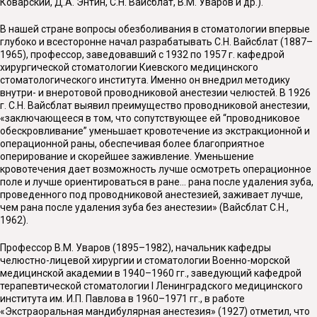
Коварский, Д.А. Энтин, С.Н. Вайсблат, В.М. Уваров и др.).
В нашей стране вопросы обезболивания в стоматологии впервые
глубоко и всесторонне начал разрабатывать С.Н. Вайсблат (1887–
1965), профессор, заведовавший с 1932 по 1957 г. кафедрой
хирургической стоматологии Киевского медицинского
стоматологического института. Именно он внедрил методику
внутри- и внеротовой проводниковой анестезии челюстей. В 1926
г. С.Н. Вайсблат выявил преимущество проводниковой анестезии,
«заключающееся в том, что сопутствующее ей “проводниковое
обескровливание” уменьшает кровотечение из экстракционной и
операционной раны, обеспечивая более благоприятное
оперирование и скорейшее заживление. Уменьшение
кровотечения дает возможность лучше осмотреть операционное
поле и лучше ориентироваться в ране... рана после удаления зуба,
проведенного под проводниковой анестезией, заживает лучше,
чем рана после удаления зуба без анестезии» (Вайсблат С.Н.,
1962).
Профессор В.М. Уваров (1895–1982), начальник кафедры
челюстно-лицевой хирургии и стоматологии Военно-морской
медицинской академии в 1940–1960 гг., заведующий кафедрой
терапевтической стоматологии I Ленинградского медицинского
института им. И.П. Пав­лова в 1960–1971 гг., в работе
«Экстраоральная мандибулярная анес­тезия» (1927) отметил, что