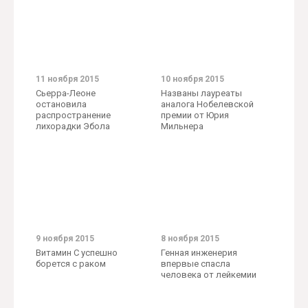
11 ноября 2015
10 ноября 2015
Сьерра-Леоне
Названы лауреаты
остановила
аналога Нобелевской
распространение
премии от Юрия
лихорадки Эбола
Мильнера
9 ноября 2015
8 ноября 2015
Витамин С успешно
Генная инженерия
борется с раком
впервые спасла
человека от лейкемии