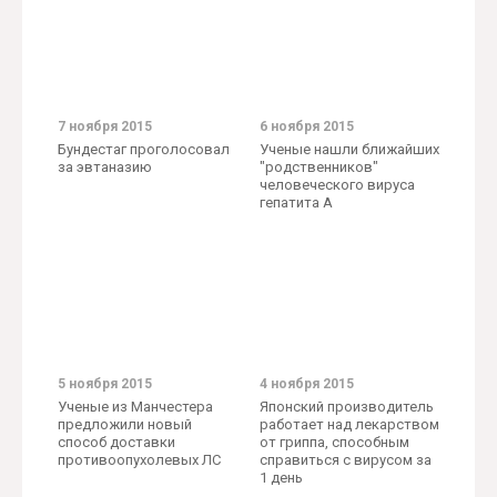
7 ноября 2015
6 ноября 2015
Бундестаг проголосовал
Ученые нашли ближайших
за эвтаназию
"родственников"
человеческого вируса
гепатита А
5 ноября 2015
4 ноября 2015
Ученые из Манчестера
Японский производитель
предложили новый
работает над лекарством
способ доставки
от гриппа, способным
противоопухолевых ЛС
справиться с вирусом за
1 день