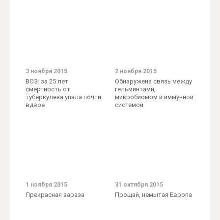
3 ноября 2015
2 ноября 2015
ВОЗ: за 25 лет
Обнаружена связь между
смертность от
гельминтами,
туберкулеза упала почти
микробиомом и иммунной
вдвое
системой
1 ноября 2015
31 октября 2015
Прекрасная зараза
Прощай, немытая Европа