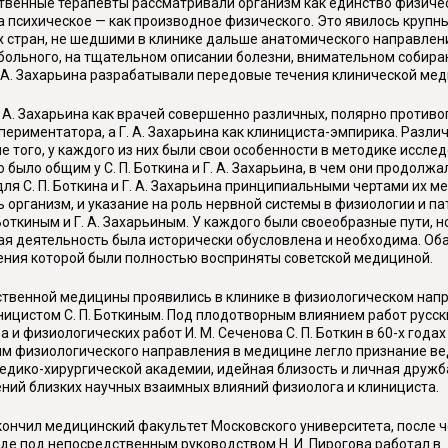
ственные терапевты рассматривали организм как единство физичес
а психическое — как производное физического. Это явилось кру
 стран, не шедшими в клинике дальше анатомического направлени
льного, на тщательном описании болезни, внимательном собиран
Г. А. Захарьина разрабатывали передовые течения клинической ме
. А. Захарьина как врачей совершенно различных, полярно против
спериментатора, а Г. А. Захарьина как клинициста-эмпирика. Разл
е того, у каждого из них были свои особенности в методике иссле
 было общим у С. П. Боткина и Г. А. Захарьина, в чем они продолж
я С. П. Боткина и Г. А. Захарьина принципиальными чертами их м
 организм, и указание на роль нервной системы в физиологии и п
откиным и Г. А. Захарьиным. У каждого были своеобразные пути, но 
ая деятельность была исторически обусловлена и необходима. О
ения которой были полностью восприняты советской медициной.
ственной медицины проявились в клинике в физиологическом напр
цистом С. П. Боткиным. Под плодотворным влиянием работ русских
а и физиологических работ И. М. Сеченова С. П. Боткин в 60-х года
им физиологического направления в медицине легло признание в
едико-хирургической академии, идейная близость и личная дружба 
ний близких научных взаимных влияний физиолога и клинициста.
окончил медицинский факультет Московского университета, после ч
где под непосредственным руководством Н. И. Пирогова работал в