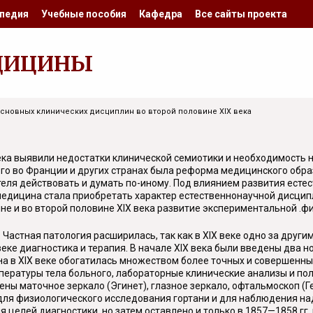
педия
Учебные пособия
Кафедра
Все сайты проекта
ДИЦИНЫ
основных клинических дисциплин во второй половине XIX века
века выявили недостатки клинической семиотики и необходимость 
ого во Франции и других странах была реформа медицинского об
еля действовать и думать по-иному. Под влиянием развития естест
 медицина стала приобретать характер естественнонаучной дисци
не и во второй половине XIX века развитие экспериментальной .ф
 Частная патология расширилась, так как в XIX веке одно за друг
еке диагностика и терапия. В начале XIX века были введены два 
а в XIX веке обогатилась множеством более точных и совершенных
пературы тела больного, лабораторные клинические анализы и п
ы маточное зеркало (Эгинет), глазное зеркало, офтальмоскоп (Ге
для физиологического исследования гортани и для наблюдения на
я целей диагностики, но затем оставлено и только в 1857—1858 гг