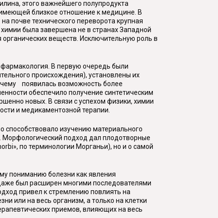
нилина, этого важнейшего полупродукта
имеющей близкое отношение к медицине. В
е на почве технического переворота крупная
 химии была завершена не в странах Западной
ия органических веществ. Исключительную роль в
 фармакология. В первую очередь были
тельного происхождения), установлены их
 чему появилась возможность более
ленности обеспечило получение синтетическим
шенно новых. В связи с успехом физики, химии
ости и медикаментозной терапии.
Оно способствовало изучению материального
ни. Морфологический подход дал плодотворные
orbi
», по терминологии Морганьи), но и о самой
ому пониманию болезни как явления
и даже был расширен многими последователями
одход привел к стремлению повлиять на
ни или на весь организм, а только на клетки
терапевтических приемов, влияющих на весь