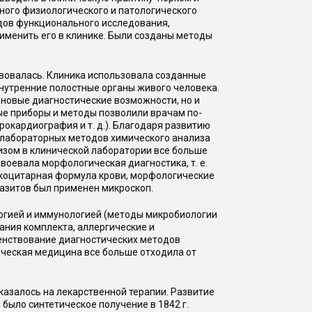
ного физиологического и патологического
дов функционального исследования,
рименить его в клинике. Были созданы методы
твовалась. Клиника использовала созданные
внутренние полостные органы живого человека.
и новые диагностические возможности, но и
е приборы и методы позволили врачам по-
окардиография и т. д.). Благодаря развитию
 лабораторных методов химического анализа
лизом в клинической лаборатории все больше
авоевала морфологическая диагностика, т. е.
йкоцитарная формула крови, морфологические
аразитов был применен микроскоп.
логией и иммунологией (методы микробиологии
ания комплекта, аллергические и
шенствование диагностических методов
ическая медицина все больше отходила от
казалось на лекарственной терапии. Развитие
было синтетическое получение в 1842 г.