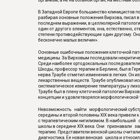
В Западной Европе большинство клиницистов пош
разбирая основные положения Вирхова, писал в 
последнем выражении, в целлюлярной патологии 
один от другого элементов, она, естественно, 
степени противодействующие один другому. Она 
бесконечно малых величин».
Основные ошибочные положения клеточной пато
медицины. За Вирховым последовали некритиче
Среди наиболее ортодоксальных последователей
Шкоды, профессор терапии в Берлине, был в Г
нерва Траубе отметил изменения в легких. Он и
лекарственных веществ. Траубе опубликовал ис
систематическое измерение температуры у лих
Траубе был в плену клеточной патологии Вирхов
концепции и удовлетворялся морфологической 
Невозможность найти морфологический субстра
середины и второй половины XIX века привели 
с терапевтическим нигилизмом. В наибольшей с
школы в середине XIX века. Они признавали за
терапию. Представители венской школы считали
диагностика. Ее новая венская школа и относила