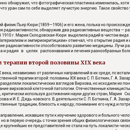
анно обнаружил, что фотографическая пластинка изменилась, хотя
что уран сам по себе выделяет лучистую энергию. Такое свойств
кий физик Пьер Кюри (1859—1906) и его жена, полька но происхож
я радиоактивности, обнаружив два радиоактивных вещества — ра
 В 1910 г. Мария Склодовская-Кюри выделила радий в чистом виде
 «Материализм и эмпириокритицизм» отмечал, что открытие радия 
ие радиоактивности способствовало развитию медицины. Лучи р
на и радия в целях распознавания и лечения разнообразных боле
 терапии второй половины XIX века
века, независимо от различных направлений в их среде, пс встал
венной терапии второй: половины XIX века С. П. Боткин, Г. А. Зах
разделяли локалистических взглядов Вирхова, но исходили из пон
ние вирховской клеточной патологии. Отечественные клиницисты 
, критически используя достижения науки других стран, Мария 
а и И. Е. Дядь-ковского. В деятельности С. П. Боткина, Г. А. Зах
венные традиции, близость к народу, понимание его нужд и потр
правление, искавшее пути к изучению здорового и больного челов
 но в первую очередь с точки зрения общих физиологических связе
е крупнейших ее представителей не стала на путь локалисти-ческ