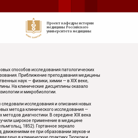
Проект кафедры истории
медицины Российского
университета медицины
новых способов исследования патологических
разования. Приближение преподавания медицины
венных наук — физики, химии — в XIX веке,
плины. На клинические дисциплины оказало
изиологии и микробиологии.
им следовали исследования и описания новых
новых метода клинического исследования —
 методов диагностики. В середине XIX века
олучили широкое применение в медицине
льмгольц, 1852). Гортанное зеркало
д движениями ее при образовании звуков-и
. введено в клиническую практику Тюрком и