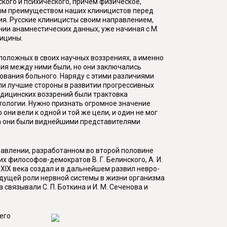
кого и психического, причем физическое,
пным преимуществом наших клиницистов перед
я. Русские клиницисты своим направлением,
ии анамнестических данных, уже начиная с М.
дицины.
оположных в своих научных воззрениях, а именно
ичия между ними были, но они заключались
дования больного. Наряду с этими различиями
али лучшие стороны в развитии прогрессивных
едицинских воззрений были трактовка
атологии. Нужно признать огромное значение
они вели к одной и той же цели, и один не мог
ба они были виднейшими представителями
авлении, разработанном во второй половине
 философов-демократов В. Г. Белинского, А. И.
х XIX века создал и в дальнейшем развил невро-
едущей роли нервной системы в жизни организма
связывали С. П. Боткина и И. М. Сеченова и
его