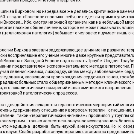
ли за Вирховом, но изредка все же делались критические замечан
60-х годах: «Поневоле спросишь себя, не ведет ли прямо к уничт
Вирхова... Ибо, смотря на живой организм, как на небольшой мир
отвергает всякое общее лечение, которое не может оказывать влиян
(целлюлярная патология) забывает о человеке и думает лишь о кл
логии Вирхова оказали задерживающее влияние на развитие теор
ски воспринявшие его учение многие даже крупные представители
 Вирхова в Западной Европе надо назвать Траубе. Людвиг Траубе
ермании представителем экспериментального метода в патологии.
зучал явления кризиса, лихорадку, связь между заболеванием серд
следования, касающиеся происхождения сердечных тонов, тромбоз
орадящих больных стало общепризнанным методом клинического н
а, его локалистических воззрений и анатомического направления
трактовкой патологических процессов.
т для действия лекарств и терапевтических мероприятий многих
к очень сдержанному отношению к вопросам терапии, отношению,
тепени такой «терапевтический нигилизм» проявился у труппы к
кономерным только «естественнонаучное исследование» болезни и
, что медицина должна быть наукой, а не искусством. Но к серед
 к науке. Слабо разработанную терапию оставили за пределами нау