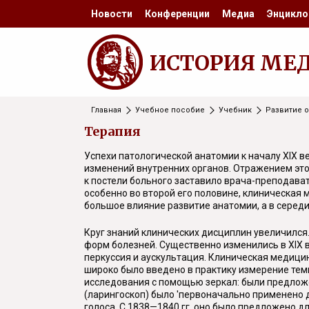
Новости
Конференции
Медиа
Энцикло
ИСТОРИЯ МЕ
Главная
Учебное пособие
Учебник
Развитие 
Терапия
Успехи патологической анатомии к началу XIX 
изменений внутренних органов. Отражением эт
к постели больного заставило врача-преподават
особенно во второй его половине, клиническая
большое влияние развитие анатомии, а в середи
Круг знаний клинических дисциплин увеличился.
форм болезней. Существенно изменились в XIX в
перкуссия и аускультация. Клиническая медицин
широко было введено в практику измерение тем
исследования с помощью зеркал: были предложен
(ларингоскоп) было 'первоначально применено 
голоса. С 1838—1840 гг. оно было предложено дл