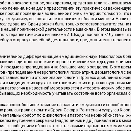
собенно лекарственное, знахарством, представители так называем
нию лечения, нона деле предоставили эту практически важнейшую
«Уже пробил последний час лишенной почвы эмпирии; только то, чт
кую медицину; все остальное относится к области мистики. Наши
исследования. Врач должен быть только естествоиспытателем, но 
 не в нашей практической деятельности наша сила». В этом высказ
ель терапевтического нигилизма И. Шкода заявлял: <"Лучшее, чт
ечебную сторону врачебной деятельности, представители «терапев
начительной дифференциацией медицинских наук. Накопилось боль
азвились диагностические и терапевтические методы, усложнились
И предмета преподавания на большее число разделов. В это врем
в -преподавания невропатология, психиатрия, дерматология с вен
, офтальмология и оториноларингология. Процесс дробления осно
ая в медицинских кругах капиталистических стран конкуренция 
ая патология в известной мере является и «теоретическим обосно
абывающих необходимость учитывать состояние всего организма б
 оказавших большое влияние на развитие медицины и способство
ую роль сыграли открытия Броун-Секара, Рентгена и супругов Кюри
иментальных работ по физиологии и патологии нервной системы, ж
желез внутренней секреции (надпочечник и др.) привели его к мы
упил с сообщением об опытах с шгъекциями водных вытяжек из яичк
ра положили начало научной опотера-пии и способствовали развит