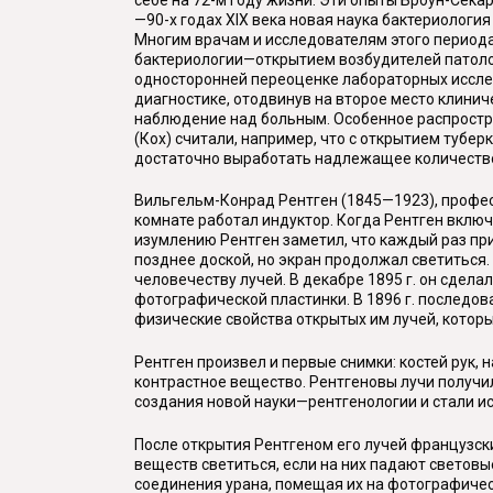
—90-х годах XIX века новая наука бактериологи
Многим врачам и исследователям этого периода
бактериологии—открытием возбудителей патолог
односторонней переоценке лабораторных иссле
диагностике, отодвинув на второе место клини
наблюдение над больным. Особенное распростра
(Кох) считали, например, что с открытием тубе
достаточно выработать надлежащее количество 
Вильгельм-Конрад Рентген (1845—1923), професс
комнате работал индуктор. Когда Рентген включ
изумлению Рентген заметил, что каждый раз при
позднее доской, но экран продолжал светиться.
человечеству лучей. В декабре 1895 г. он сдел
фотографической пластинки. В 1896 г. последов
физические свойства открытых им лучей, которы
Рентген произвел и первые снимки: костей рук, 
контрастное вещество. Рентгеновы лучи получи
создания новой науки—рентгенологии и стали и
После открытия Рентгеном его лучей французски
веществ светиться, если на них падают светов
соединения урана, помещая их на фотографичес