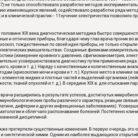
7) не только способствовало разработке методов эксперименталь
цию изменяющихся явлений, содействовало разработке ряда мето
 и в клинической практик-- 11зучение электричества позволило п
й половине XIX века диагностическая методика быстро совершенс
ные и оптические приборы, благодаря чему глаз врача проник во 
онхоскоп, тождественные по своей идее приборы, не только открыл
апевтических вмешательствах. Созданные физиками измерительны
стики (измерение кровяного давления, сфигмоманометрия, электр
чительно усовершенствовала диагностику путем применения ряда
го, крови и т. д.). Наряду с качественным и количественным ана
ам (криоскопия мочи и крови и т. п.). Крупное место в клинике з
х элементов жидких и плотных частей и выделений организма (ле
сти, тканей опухолей и т. д.). В середине XIX в. для отыскания п
 врача расширились в результате успехов, достигнутых микробио
мунобиологические пробы различного характера, реакции связыв
рлатине, дифтерии и других инфекционных заболеваниях). Усовер
атологии и облегчало распознавание болезней. Постепенно клин
нованной дисциплиной.
акже претерпели существенные изменения. В первую очередь это с
 и синтетической химии. Одним из наиболее выдающихся открытий 