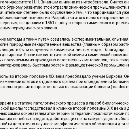
о университета Н. Н. Зининым анилина из нитробензола. Синтез а
ло бурному развитию этой отрасли химической промышленности, 
значительной степени было обусловлено тем., что зародившаяся уж
боснованной технологии. Разработка этого нового направления в
Бутлеровым, создавшим в 1861 г. новую теорию химического строен
еевым периодического закона.
ие методы и таким путем создалась экспериментальная, опытная
огие природные лекарственные вещества (главным образом расти
их веществ были получены в химически чистом виде, благодаря
й дозировки. Развитие синтетической химии и химической промыш
х получаемым из природных естественных материалов, так и совер
арактеризовалась быстрым ростом фармацевтической промышленн
ропы во второй половине XIX века преобладало учение Вирхова. 
х изменений клеток и отдельного органа при определенной болез
нчательно решил вопрос не только о локализации болезни («
sedes
m
рача на статике патологического процесса в ущерб биологическ
ской школы господствовал в клинике второй половины XIX века 
ных самим основателем этой теории. В терапии локалистический п
сканию лечебных средств, действующих не на самую сущность болез
г найти достаточно научного морфологического обоснования для 
лезненный процесс, и потому отвергал их.