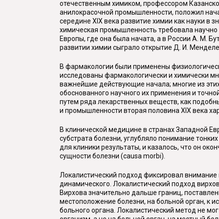
отечественным химиком, профессором Казанског
анилокрасочной промышленности, положил нача
середине XIX века развитие химии как науки в 
химическая промышленность требовала научно о
Европы, где она была начата, а в России А. М. 
развитии химии сыграло открытие Д. И. Мендел
В фармакологии были применены физиологическ
исследованы фармакологически и химически мн
важнейшие действующие начала; многие из эт
обоснованного научного их применения и точно
путем ряда лекарственных веществ, как подобны
и промышленности вторая половина XIX века х
В клинической медицине в странах Западной Ев
субстрата болезни, углубляло понимание тонки
для клиники результаты, и казалось, что он око
сущности болезни (
causa
morbi
).
Локалистический подход фиксировал внимание в
динамического. Локалистический подход вирхов
Вирхова значительно дальше границ, поставлен
местоположение болезни, на больной орган, к и
больного органа. Локалистический метод не мо
организм, а не на больной орган, на местный бо