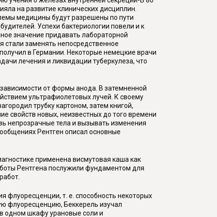
лияла на развитие клинических дисциплин.
блемы медицины будут разрешены по пути
удителей. Успехи бактериологии повели и к
нное значение придавать лабораторной
ия стали заменять непосредственное
получил в Германии. Некоторые немецкие врачи
адачи лечения и ликвидации туберкулеза, что
 зависимости от формы анода. В затемненной
ействием ультрафиолетовых лучей. К своему
агородил трубку картоном, затем книгой,
ие свойств новых, неизвестных до того времени
возь непрозрачные тела и вызывать изменения
х сообщениях Рентген описал основные
одиагностике применена висмутовая каша как
Работы Рентгена послужили фундаментом для
работ.
я флуоресценции, т. е. способность некоторых
ную флуоресценцию, Беккерель изучал
 в одном шкафу урановые соли и