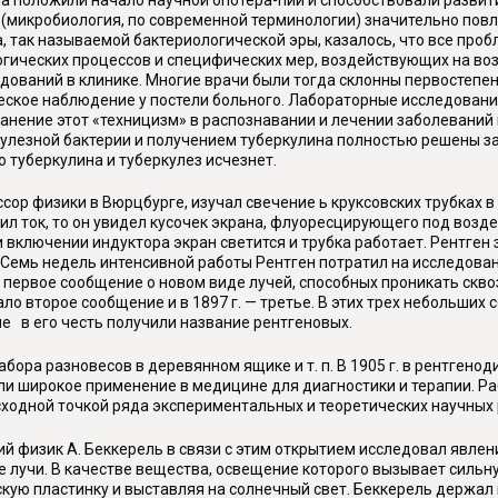
я (микробиология, по современной терминологии) значительно пов
, так называемой бактериологической эры, казалось, что все про
ических процессов и специфических мер, воздействующих на возб
дований в клинике. Многие врачи были тогда склонны первостепе
ческое наблюдение у постели больного. Лабораторные исследован
нение этот «техницизм» в распознавании и лечении заболеваний 
ркулезной бактерии и получением туберкулина полностью решены з
туберкулина и туберкулез исчезнет.
ор физики в Вюрцбурге, изучал свечение ь круксовских трубках в
ил ток, то он увидел кусочек экрана, флуоресцирующего под возд
 включении индуктора экран светится и трубка работает. Рентген з
 Семь недель интенсивной работы Рентген потратил на исследован
ал первое сообщение о новом виде лучей, способных проникать ск
ало второе сообщение и в 1897 г. — третье. В этих трех небольши
е в его честь получили название рентгеновых.
набора разновесов в деревянном ящике и т. п. В 1905 г. в рентген
ли широкое применение в медицине для диагностики и терапии. 
сходной точкой ряда экспериментальных и теоретических научных 
й физик А. Беккерель в связи с этим открытием исследовал явлени
ые лучи. В качестве вещества, освещение которого вызывает силь
кую пластинку и выставляя на солнечный свет. Беккерель держал