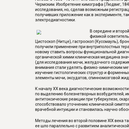
Чермским. Изобретение кимографа (Людвиг, 184
исследования, но, сделав возможным регистра
получивших приложение как в эксперименте, так
электродиагностики.
В середине и второ
физикой осветитель
Цистоскоп (Нитце), гастроскоп (Куссмауль), бр
получили применение при внутриполостных тер
новому ставить вопросы функциональной диагно
органической химии клиническая медицина зна
(для исследования мочи, желудочного содержимо
внимания стали уделять физико-химическим метод
изучение гистологических структур и форменны
элементы мочи, эксудатов, спинномозговой жидко
К началу XX века диагностические возможности
по выделению болезнетворных возбудителей, им
антитоксические реакции при туберкулезе, ска
способствовало уточнению клинической симптом
врачебной интуиции и становилась научно обос
Методы лечения во второй половине XIX века т
ее шло параллельно с развитием аналитической