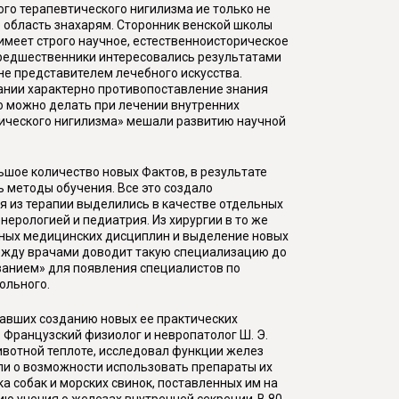
ого терапевтического нигилизма ие только не
 область знахарям. Сторонник венской школы
о имеет строго научное, естественноисторическое
 предшественники интересовались результатами
не представителем лечебного искусства.
ывании характерно противопоставление знания
о можно делать при лечении внутренних
тического нигилизма» мешали развитию научной
шое количество новых Фактов, в результате
 методы обучения. Все это создало
я из терапии выделились в качестве отдельных
ерологией и педиатрия. Из хирургии в то же
вных медицинских дисциплин и выделение новых
между врачами доводит такую специализацию до
ванием» для появления специалистов по
ольного.
вавших созданию новых ее практических
. Французский физиолог и невропатолог Ш. Э.
ивотной теплоте, исследовал функции желез
сли о возможности использовать препараты их
а собак и морских свинок, поставленных им на
ию учения о железах внутренней секреции-В 80