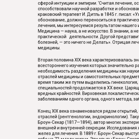
сферой интуиции и эмпирии. 'Считая лечение, о
способствовали научной разработке и обоснова
краковский терапевт И. Дитль в 1845 г. писал: 
обоснование, должно переноситься в практичес
лечения, мы интересуемся результатом нашего 
Медицина — наука, а не искусство. В знании, а
практической деятельности. Другой представит
болезней, — это ничего не Делать». Отрицая л
медицины.
Вторая половина XIX века характеризовалась з
всестороннего изучения которых значительно р
необходимость разделения медицины как науки 
отраслей медицины и самостоятельных предмето
время таким же путем выделились гинекология
специальностей продолжается в XX веке. Царящ
вредных крайностей. Вирховекая локалистическ
заболеваниям одного органа, одного метода, з
Конец XIX века ознаменовался рядом открытий,
отраслей (рентгенологии, эндокринологии). Так
Броун-Секар (1817—1894), автор многих экспер
внешней и внутренней секреции. Исследования 
желез для лечения. В 1889 г. Броун-Секар выст
себе на 72-м году жизни. Эти опыты Броун-Сека