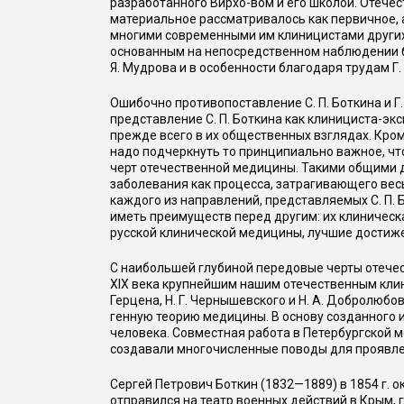
разработанного Вирхо-вом и его школой. Отече
материальное рассматривалось как первичное, 
многими современными им клиницистами других
основанным на непосредственном наблюдении бо
Я. Мудрова и в особенности благодаря трудам 
Ошибочно противопоставление С. П. Боткина и Г
представление С. П. Боткина как клинициста-эк
прежде всего в их общественных взглядах. Кром
надо подчеркнуть то принципиально важное, что
черт отечественной медицины. Такими общими дл
заболевания как процесса, затрагивающего весь
каждого из направлений, представляемых С. П. Б
иметь преимуществ перед другим: их клиническ
русской клинической медицины, лучшие достиж
С наибольшей глубиной передовые черты отече
XIX века крупнейшим нашим отечественным клини
Герцена, Н. Г. Чернышевского и Н. А. Добролюбов
генную теорию медицины. В основу созданного 
человека. Совместная работа в Петербургской м
создавали многочисленные поводы для проявле
Сергей Петрович Боткин (1832—1889) в 1854 г. 
отправился на театр военных действий в Крым, 