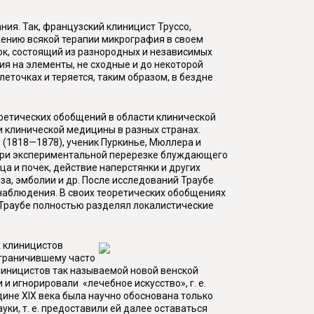
ия. Так, французский клиницист Труссо,
ожению всякой терапии микрография в своем
ок, состоящий из разнородных и независимых
ия на элементы, не сходные и до некоторой
еточках и теряется, таким образом, в бездне
етических обобщений в области клинической
 клинической медицины в разных странах.
 (1818—1878), ученик Пуркинье, Мюллера и
 При экспериментальной перерезке блуждающего
ца и почек, действие наперстянки и других
а, эмболии и др. После исследований Траубе
аблюдения. В своих теоретических обобщениях
. Траубе полностью разделял локалистические
 клиницистов
 граничившему часто
линицистов так называемой новой венской
 игнорировали «лечебное искусство», г. е.
ине XIX века была научно обоснована только
ки, т. е. предоставили ей далее оставаться