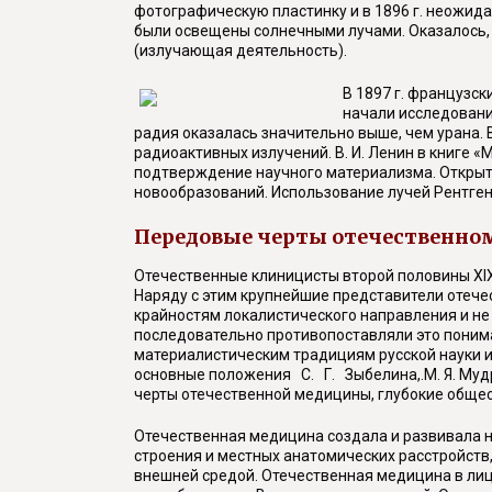
фотографическую пластинку и в 1896 г. неожид
были освещены солнечными лучами. Оказалось, 
(излучающая деятельность).
В 1897 г. французс
начали исследовани
радия оказалась значительно выше, чем урана.
радиоактивных излучений. В. И. Ленин в книге
подтверждение научного материализма. Открыт
новообразований. Использование лучей Рентге
Передовые черты отечественном
Отечественные клиницисты второй половины XIX 
Наряду с этим крупнейшие представители отечест
крайностям локалистического направления и не 
последовательно противопоставляли это понима
материалистическим традициям русской науки и
основные положения С. Г. Зыбелина,.М. Я. Мудров
черты отечественной медицины, глубокие общест
Отечественная медицина создала и развивала на
строения и местных анатомических расстройств,
внешней средой. Отечественная медицина в лиц