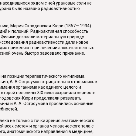
 находившиеся рядом с ней урановые соли не
о урана было названо радиоактивностью
дению, Мария Склодовская-Кюри (1867— 1934)
дий и полоний. Радиоактивная способность
. Физики доказали материальную природу
и исследования радиоактивности дали новое
адия применяют при лечении злокачественных
зней очень быстро завоевало признание.
и на позиции терапевтического нигилизма.
арьин, А. А.Остроумов отрицательно относились к
имания организма как единого целого и
второй половины XIX века сохраняли верность
Склодовская-Кюри продолжали развивать
арьина и А. А. Остроумова проявились основные
ебностей.
ека не только с точки зрения анатомического
й всех систем и органов человеческого тела с
ого, анатомического направления в медицине,