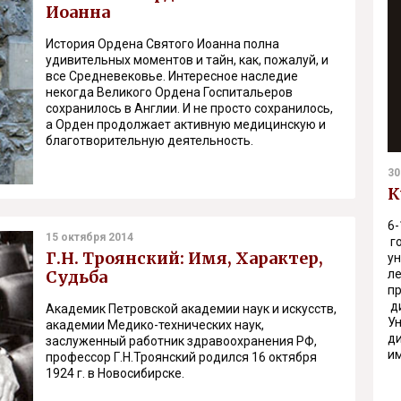
Иоанна
История Ордена Святого Иоанна полна
удивительных моментов и тайн, как, пожалуй, и
все Средневековье. Интересное наследие
некогда Великого Ордена Госпитальеров
сохранилось в Англии. И не просто сохранилось,
а Орден продолжает активную медицинскую и
благотворительную деятельность.
30
К
6-
15 октября 2014
г
Г.Н. Троянский: Имя, Характер,
ун
Судьба
л
п
д
Академик Петровской академии наук и искусств,
У
академии Медико-технических наук,
д
заслуженный работник здравоохранения РФ,
им
профессор Г.Н.Троянский родился 16 октября
1924 г. в Новосибирске.