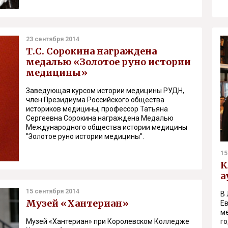
23 сентября 2014
Т.С. Сорокина награждена
медалью «Золотое руно истории
медицины»
Заведующая курсом истории медицины РУДН,
член Президиума Российского общества
историков медицины, профессор Татьяна
Сергеевна Сорокина награждена Медалью
Международного общества истории медицины
"Золотое руно истории медицины".
15
К
а
15 сентября 2014
В 
Музей «Хантериан»
Е
м
Музей «Хантериан» при Королевском Колледже
г