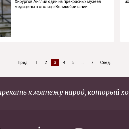
Хирургов Англии один из прекрасных музеев
их
медицины в столице Великобритании.
Пред.
1
2
3
4
5
7
След.
рекать к мятежу народ, который хо