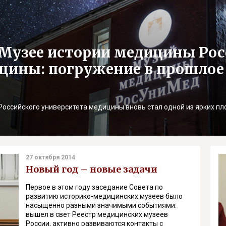
в Музее истории медицины Ро
цины: погружение в прошлое
Российского университета медицины вновь стал одной из ярких пл
27 октября 2014
Новый год – новые задачи
Первое в этом году заседание Совета по
развитию историко-медицинских музеев было
насыщенно разными значимыми событиями:
вышел в свет Реестр медицинских музеев
России, активно развиваются контакты с