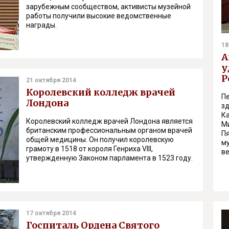
зарубежным сообществом, активисты музейной
работы получили высокие ведомственные
награды.
18
А
у
Р
21 октября 2014
Королевский колледж врачей
П
Лондона
з
К
Королевский колледж врачей Лондона является
М
британским профессиональным органом врачей
П
общей медицины. Он получил королевскую
м
грамоту в 1518 от короля Генриха VIII,
в
утвержденную Законом парламента в 1523 году.
17 октября 2014
Госпиталь Ордена Святого