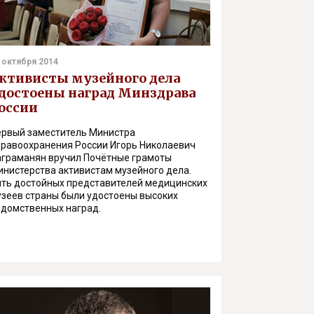
 октября 2014
ктивисты музейного дела
достоены наград Минздрава
оссии
ервый заместитель Министра
дравоохранения России Игорь Николаевич
аграманян вручил Почётные грамоты
инистерства активистам музейного дела.
ять достойных представителей медицинских
узеев страны были удостоены высоких
едомственных наград.