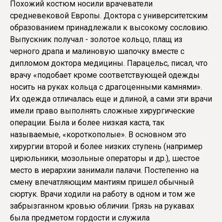
Похожий костюм носили врачеватели
средневековой Европы. Доктора с университетским
образованием принадлежали к высокому сословию.
Выпускник получал - золотое кольцо, плащ из
черного драпа и малиновую шапочку вместе с
дипломом доктора медицины. Парацельс, писал, что
врачу «подобает кроме соответствующей одежды
носить на руках кольца с драгоценными камнями».
Их одежда отличалась еще и длиной, а сами эти врачи
имели право выполнять сложные хирургические
операции. Была и более низкая каста, так
называемые, «короткополые». В основном это
хирургии второй и более низких ступень (например
цирюльники, мозольные операторы и др.), шестое
место в иерархии занимали палачи. Постепенно на
смену впечатляющим мантиям пришел обычный
сюртук. Врачи ходили на работу в одном и том же
забрызганном кровью обличии. Грязь на рукавах
была предметом гордости и служила