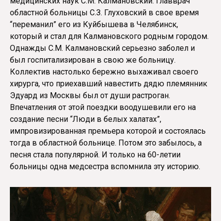
медицинских наук С.М. Калмановский. Главврач
областной больницы С.З. Глуховский в свое время
“переманил” его из Куйбышева в Челябинск,
который и стал для Калмановского родным городом.
Однажды С.М. Калмановский серьезно заболел и
был госпитализирован в свою же больницу.
Коллектив настолько бережно выхаживал своего
хирурга, что приехавший навестить дядю племянник
Эдуард из Москвы был от души растроган.
Впечатления от этой поездки воодушевили его на
создание песни “Люди в белых халатах”,
импровизированная премьера которой и состоялась
тогда в областной больнице. Потом это забылось, а
песня стала популярной. И только на 60-летии
больницы одна медсестра вспомнила эту историю.